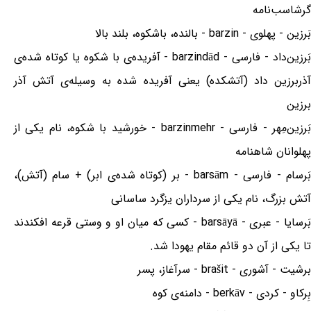
گرشاسب‌نامه
بَرزین - پهلوی - barzin - بالنده، باشکوه، بلند بالا
بَرزین‌داد - فارسی - barzindād - آفریده‌ی با شکوه یا کوتاه شده‌ی
آذربرزین داد (آتشکده) یعنی آفریده شده به وسیله‌ی آتش آذر
برزین
بَرزین‌مِهر - فارسی - barzinmehr - خورشید با شکوه، نام یکی از
پهلوانان شاهنامه
بَرسام - فارسی - barsām - بر (کوتاه شده‌ی ابر) + سام (آتش)،
آتش بزرگ، نام یکی از سرداران یزگرد ساسانی
بَرسایا - عبری - barsāyā - کسی که میان او و وستی قرعه افکندند
تا یکی از آن دو قائم مقام یهودا شد.
برشیت - آشوری - brašit - سرآغاز، پسر
بِرکاو - کردی - berkāv - دامنه‌ی کوه