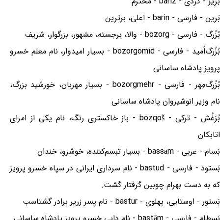
بَریز - کردی - bariz - محترم
بَرین - فارسی - barin - اعلی، برترین
بُزُرگ - فارسی - bozorg - والا، برجسته، مشهور، بزرگوار، شریف
بُزُرگ‌اُمید - فارسی - bozorgomid - بسیار امیدوار، نام معلم خسرو
پرویز پادشاه ساسانی
بُزُرگ‌مِهر - فارسی - bozorgmehr - بسیار مهربان، خورشید بزرگ،
نام وزیر انوشیروان پادشاه ساسانی
بُزغُش - ترکی - bozqoš - باز خاکستری رنگ، نام یکی از امرای
اتابکان
بَسام - عربی - bassām - بسیار تبسم‌کننده، خوشرو، خندان
بَستود - فارسی - bastud - نام سرداری ایرانی در سپاه خسرو پرویز
که به دست بهرام چوبین گرفتار گشت.
بَستور - اوستایی، پهلوی - bastur - نام پسر زریر برادر گشتاسب
بَسطام - فارسی - bastām - نام دایی خسرو پرویز پادشاه ساسانی