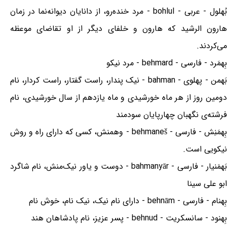
بُهلول - عربی - bohlul - مرد خنده‌رو، از دانایان دیوانه‌نما در زمان
هارون الرشید که هارون و خلفای دیگر از او تقاضای موعظه
می‌کردند.
بِهمَرد - فارسی - behmard - مرد نیکو
بَهمن - پهلوی - bahman - نیک پندار، راست گفتار، راست کردار، نام
دومین روز از هر ماه خورشیدی و ماه یازدهم از سال خورشیدی، نام
فرشته‌ی نگهبان چهارپایان سودمند
بِهمَنِش - فارسی - behmaneš - وهمنش، کسی که دارای راه و روش
نیکویی است.
بَهمَنیار - فارسی - bahmanyār - دوست و یاور نیک‌منش، نام شاگرد
ابو علی سینا
بِهنام - فارسی - behnām - دارای نام نیک، نیک نام، خوش نام
بِهنود - سانسکریت - behnud - پسر عزیز، نام پادشاهان هند