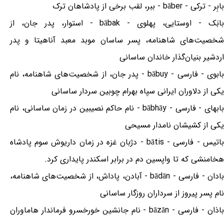
بابِر - ترکی - bāber - ببر، لقب برخی از پادشاهان ترک
بابَک - اوستایی، پهلوی - bābak - استوار، پدر جان، از
شخصیت‌های شاهنامه، پسر ساسان موبد معبد آناهیتا و پدر
اردشیر بنیان‌گذار خاندان ساسانی
بابوی - فارسی - bābuy - پدر جان، از شخصیت‌های شاهنامه، نام
یکی از دلاوران ایرانی سپاه بهرام چوبین سردار ساسانی
بابهای - فارسی - bābhāy - نام حاکم نصیبین در زمان ساسانی، نام
یکی از کشیشان نامدار مسیحی
باتیس - فارسی - bātis - دژبان غزه در زمان داریوش سوم پادشاه
هخامنشی که تا واپسین دم در برابر اسکندر پایداری کرد.
بادان - فارسی - bādān - آبادن، پاداش، از شخصیت‌های شاهنامه،
نام پسر پیروز از سرداران روزگار ساسانی
باذان - فارسی - bāzān - نام جانشین خورخسرو فرماندار هاماوران