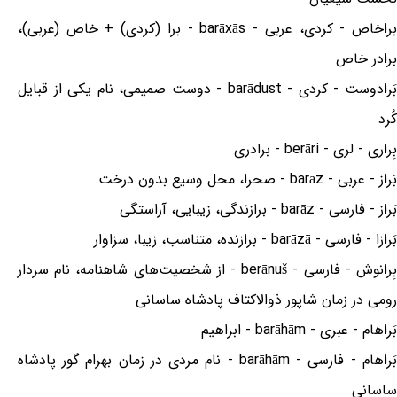
براخاص - کردی، عربی - barāxās - برا (کردی) + خاص (عربی)،
برادر خاص
بَرادوست - کردی - barādust - دوست صمیمی، نام یکی از قبایل
کُرد
بِراری - لری - berāri - برادری
بَراز - عربی - barāz - صحرا، محل وسیع بدون درخت
بَراز - فارسی - barāz - برازندگی، زیبایی، آراستگی
بَرازا - فارسی - barāzā - برازنده، متناسب، زیبا، سزاوار
بِرانوش - فارسی - berānuš - از شخصیت‌های شاهنامه، نام سردار
رومی در زمان شاپور ذوالاکتاف پادشاه ساسانی
بَراهام - عبری - barāhām - ابراهیم
بَراهام - فارسی - barāhām - نام مردی در زمان بهرام گور پادشاه
ساسانی