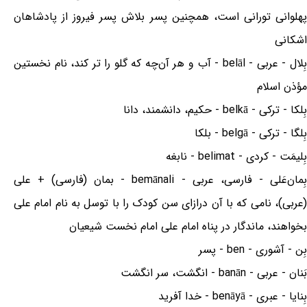
پهلوانی تورانی است، همچنین پسر بلاش پسر فیروز از پادشاهان
اشکانی
بِلال - عربی - belāl - آب و هر آن‌چه که گلو را تر کند، نام نخستین
مؤذن اسلام
بِلکا - ترکی - belkā - حکیم، دانشمند، دانا
بِلگا - ترکی - belgā - بلکا
بِلیمَت - کردی - belimat - نابغه
بِمان‌عَلی - فارسی، عربی - bemānali - بمان (فارسی) + علی
(عربی)، نامی که با آن درازای سن کودک را با توسل به نام امام علی
بخواهند، ماندگار در پناه امام علی امام نخست شیعیان
بِن - آشوری - ben - پسر
بَنان - عربی - banān - انگشت، سر انگشت
بِنایا - عبری - benāyā - خدا آفرید