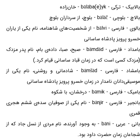
بالابیک - ترکی - bālāba(e)yk - خان‌زاده
بالاچ - بلوچی - bālāč - بلوچ، از سرداران بلوچ
بالوی - فارسی - bālvi - از شخصیت‌های شاهنامه، نام یکی از یاران
خسرو پرویز پادشاه ساسانی
بامداد - فارسی - bāmdād - صبح، صبا، داده‌ی بام، نام پدر مزدک
(مزدک کسی است که در زمان قباد ساسانی قیام کرد.)
بامشاد - فارسی - bāmšād - شادمانی و روشنی، نام یکی از
موسیقی‌دانان نامدار در زمان خسرو پرویز پادشاه ساسانی
بامیک - فارسی - bāmik - درخشان، با شکوه
بانجیر - فارسی - bānjir - نام یکی از صوفیان سده‌ی ششم هجری
قمری
بانی - عربی - bāni - به وجود آورنده، نام مردی از نسل جاد که از
شجاعان زمان حضرت داود بود.