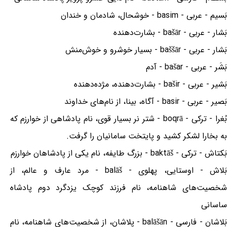
بَسیم - عربی - basim - خوشحال، شادمان و خندان
بَشار - عربی - bašār - بشارت‌دهنده
بَشار - عربی - baššār - بسیار خوشرو و خوش‌منش
بَشَر - عربی - bašar - آدم
بَشیر - عربی - bašir - بشارت‌دهنده، مژده‌دهنده
بَصیر - عربی - basir - آگاه، بینا، از نام‌های خداوند
بُغرا - ترکی - boqrā - شتر نر بسیار قوی، نام پادشاهی از خوارزم که
به بخارا لشکر کشید و پایتخت سامانیان را گرفت.
بَکتاش - ترکی - baktāš - بزرگ طایفه، نام یکی از پادشاهان خوارزم
بَلاش - اوستایی، پهلوی - balāš - مرد عارف و عالم، از
شخصیت‌های شاهنامه، نام فرزند کوچک یزدگرد دوم پادشاه
ساسانی
بَلاشان - فارسی - balāšān - پلاشان، از شخصیت‌های شاهنامه، نام