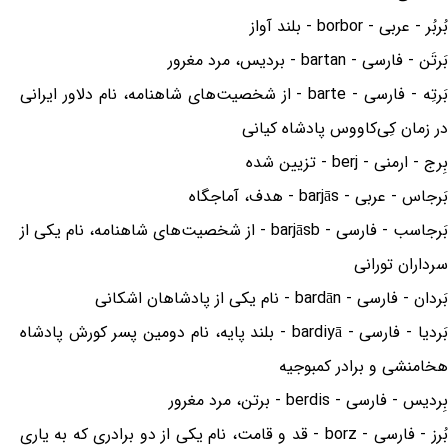
بُربُر - عربی - borbor - بلند آواز
بَرتَن - فارسی - bartan - بردیس، مرد مغرور
بَرتِه - فارسی - barte - از شخصیت‌های شاهنامه، نام دلاور ایرانی
در زمان کِی‌کاووس پادشاه کیانی
بِرج - ارمنی - berj - تزیین شده
بَرجاس - عربی - barjās - هدف، آماجگاه
بَرجاسب - فارسی - barjāsb - از شخصیت‌های شاهنامه، نام یکی از
سرداران تورانی
بَردان - فارسی - bardān - نام یکی از پادشاهان اشکانی
بَردیا - فارسی - bardiyā - بلند پایه، نام دومین پسر کورش پادشاه
هخامنشی و برادر کمبوجیه
بِردیس - فارسی - berdis - برتن، مرد مغرور
بُرز - فارسی - borz - قد و قامت، نام یکی از دو برادری که به یاری