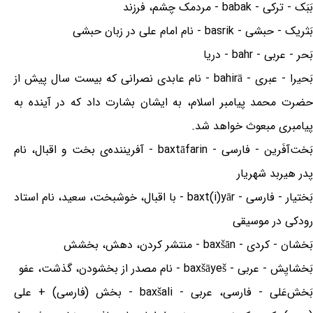
بَبَک - ترکی - babak - مردمک چشم، فرزند
بَثریک - حبشی - basrik - نام امام علی در زبان حبشی
بَحر - عربی - bahr - دریا
بَحیرا - عبری - bahirā - نام عابدی نصرانی که بیست سال پیش از
حضرت محمد پیامبر اسلام، به ایشان بشارت داد که در آینده به
پیامبری مبعوث خواهد شد.
بَخت‌آفَرین - فارسی - baxtāfarin - آفریننده‌ی بخت و اقبال، نام
پدر هیربد شهریار
بَختیار - فارسی - baxt(i)yār - با اقبال، خوشبخت، سعید، نام استاد
رودکی در موسیقی
بَخشان - کردی - baxšān - منتشر کردن، دهش، بخشش
بَخشایِش - عربی - baxšāyeš - نام مصدر از بخشودن، گذشت، عفو
بَخش‌عَلی - فارسی، عربی - baxšali - بخش (فارسی) + علی