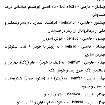
بِهزادان - فارسی - behzādān - نام اصلی ابومسلم خراسانی فرزند
شیدوش
بِهسُتون - فارسی - behsotun - افراشته، آسمان، نام پسر وشمگیر و
یکی از فرمانروایان آل زیار در طبرستان
بِهسود - فارسی - behsud - خوش آسودن
بِهشاد - فارسی - behšād - به (بهتر یا خوب) + شاد، نیکونژاد،
بهترین شادی
بِهفام - فارسی - behfām - به (بهتر یا خوب) + فام (رنگ)، بهترین و
زیباترین رنگ، طرح زیبا و خوش رنگ
بِهفَر - فارسی - behfar - به (بهتر) + فر (شکوه، جلال)، شکوهمند و
با جلال و جبروت
بِهکام - فارسی - behkām - بهترین کامروا
بَهکَل - عربی - bahkal - مرد نازک اندام، دارای زندگانی نیکو