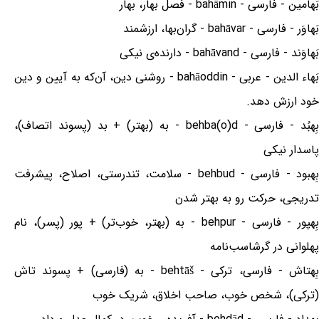
بَهامین - فارسی - bahāmin - فصل بهار، بهار
بَهاوَر - فارسی - bahāvar - گران‌بها، ارزشمند
بَهاوَند - فارسی - bahāvand - دارنده‌ی نیکی
بَهاء الدین - عربی - bahāoddin - روشنی دین، آن‌که به آیین و دین
خود ارزش دهد.
بِهبُد - فارسی - behba(o)d - به (بهتر) + بد (پسوند اتصاف)،
پاسدار نیکی
بِهبود - فارسی - behbud - سلامت، تندرستی، اصلاح، پیشرفت
تدریجی، حرکت رو به بهتر شدن
بِهپور - فارسی - behpur - به (بهتر، خوب‌تر) + پور (پسر)، نام
پهلوانی در گرشاسب‌نامه
بِهتاش - فارسی، ترکی - behtāš - به (فارسی) + پسوند تاش
(ترکی)، شخص خوب، صاحب اخلاق، شریک خوب