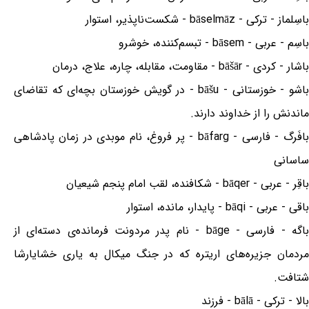
باسِلماز - ترکی - bāselmāz - شکست‌ناپذیر، استوار
باسِم - عربی - bāsem - تبسم‌کننده، خوشرو
باشار - کردی - bāšār - مقاومت، مقابله، چاره، علاج، درمان
باشو - خوزستانی - bāšu - در گویش خوزستان بچه‌ای که تقاضای
ماندنش را از خداوند دارند.
بافَرگ - فارسی - bāfarg - پر فروغ، نام موبدی در زمان پادشاهی
ساسانی
باقِر - عربی - bāqer - شکافنده، لقب امام پنجم شیعیان
باقی - عربی - bāqi - پایدار، مانده، استوار
باگه - فارسی - bāge - نام پدر مردونت فرمانده‌ی دسته‌ای از
مردمان جزیره‌های اریتره که در جنگ میکال به یاری خشایارشا
شتافت.
بالا - ترکی - bālā - فرزند