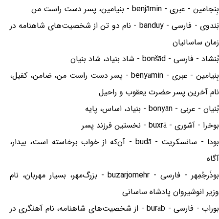
بِنجامین - عبری - benjāmin - بنیامین، پسر دست راست من
بَندوی - فارسی - banduy - نام دو تن از شخصیت‌های شاهنامه در
زمان ساسانیان
بُنشاد - فارسی - bonšād - شاد بنیاد، شاد بنیان
بِنیامین - عبری - benyāmin - پسر دست راست من، ضامن، کفیل،
نام آخرین پسر حضرت یعقوب و راحیل
بُنیان - عربی - bonyān - بنیاد، اساس، پایه
بوخرا - آشوری - buxrā - نخستین فرزند پسر
بودا - سانسکریت - budā - آن‌که از خواب برخاسته است، بیدار،
آگاه
بوذَرجُمِهر - فارسی - buzarjomehr - بزرگ‌مهر، بسیار مهربان، نام
وزیر انوشیروان پادشاه ساسانی
بوراب - فارسی - burāb - از شخصیت‌های شاهنامه، نام آهنگری در