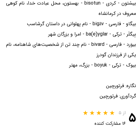
بیسُتون - کردی - bisotun - بهستون، محل عبادت خدا، نام کوهی
معروف در کرمانشاه
بیگاو - فارسی - bigāv - نام پهلوانی در داستان گرشاسب
بِیگلَر - ترکی - ba(e)yglar - امرا و بزرگان شهر
بیوَرد - فارسی - bivard - نام چند تن از شخصیت‌های شاهنامه، نام
یکی از فرزندان گودرز
بیوک - ترکی - boyuk - بزرگ، مهتر
نگاره: فرتورچین
گردآوری: فرتورچین
۵
از ۵
۱۶ مشارکت کننده