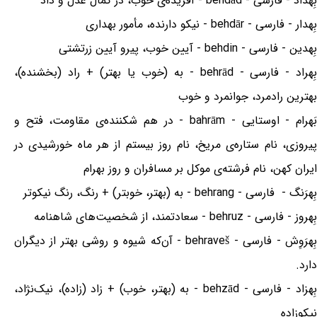
بِهداد - فارسی - behdād - آفریده‌ی خوب، در کمال عدل و داد
بِهدار - فارسی - behdār - نیکو دارنده، مأمور بهداری
بِهدین - فارسی - behdin - آیین خوب، پیرو آیین زرتشتی
بِهراد - فارسی - behrād - به (خوب یا بهتر) + راد (بخشنده)،
بهترین رادمرد، جوانمرد و خوب
بَهرام - اوستایی - bahrām - در هم شکننده‌ی مقاومت، فتح و
پیروزی، نام ستاره‌ی مریخ، نام روز بیستم از هر ماه خورشیدی در
ایران کهن، نام فرشته‌ی موکل بر مسافران و روز بهرام
بِهرَنگ - فارسی - behrang - به (بهتر، خوبتر) + رنگ، رنگ نیکوتر
بِهروز - فارسی - behruz - سعادتمند، از شخصیت‌های شاهنامه
بِهرَوِش - فارسی - behraveš - آن‌که شیوه و روشی بهتر از دیگران
دارد.
بِهزاد - فارسی - behzād - به (بهتر، خوب) + زاد (زاده)، نیک‌نژاد،
نیکوزاده