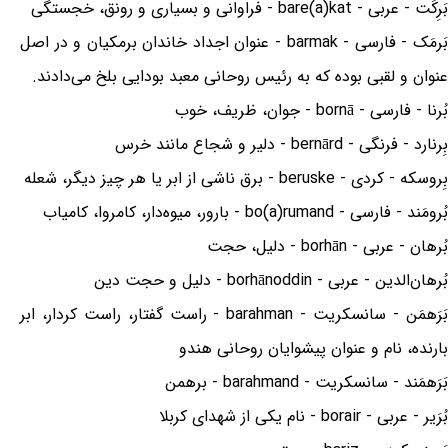
بَرِکَت - عربی - bare(a)kat - فراوانی و بسیاری و رونق، خجستگی
بَرمَک - فارسی - barmak - عنوان اجداد خاندان برمکیان و در اصل
عنوان و لقبی بوده که به رئیس روحانی معبد بودایی بلخ می‌دادند.
بُرنا - فارسی - bornā - جوان، ظریف، خوب
بِرنارد - فرنگی - bernārd - دلیر و شجاع مانند خرس
بِروسکه - کردی - beruske - برق ناشی از ابر یا هر چیز دیگر، شعله
بُرومَند - فارسی - bo(a)rumand - بارور، میوه‌دار، کامروا، کامیاب
بُرهان - عربی - borhān - دلیل، حجت
بُرهان‌الدین - عربی - borhānoddin - دلیل و حجت دین
بَرَهمَن - سانسکریت - barahman - راست گفتار، راست کردار، ابر
بارنده، نام و عنوان پیشوایان روحانی هندو
بَرَهمَند - سانسکریت - barahmand - برهمن
بُرَیر - عربی - borair - نام یکی از شهدای کربلا