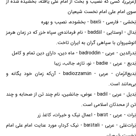
(عربی)، کسی که نصیب و بخت از امام علی یافته، بخشیده شده از
سوی امام علی امام نخست شیعیان
بَخشی - فارسی - baxši - بخشوده، نصیب و بهره
بَدال - اوستایی - baddāl - نام فرمانده‌ی سپاه خزر که در زمان هرمز
انوشیروان با سپاهی گران به ایران تاخت.
بَدرالدین - عربی - badroddin - ماه دین، دارای دین تمام و کامل
بَدیع - عربی - badie - نو، تازه، جالب، زیبا
بَدیع‌الزَمان - عربی - badiozzamān - آن‌که زمان خود یگانه و
بی‌مانند است.
بَدیل - عربی - badil - عوض، جانشین، نام چند تن از صحابه و چند
تن از محدثان اسلامی است.
بَرات - عربی - barāt - اعمال نیک و خیرات، کاغذ زر
بَرات‌عَلی - عربی - barātali - نیک کردار، مورد عنایت امام علی امام
نخست شیعیان