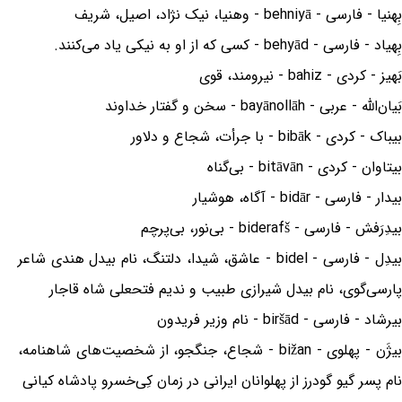
بِهنیا - فارسی - behniyā - وهنیا، نیک نژاد، اصیل، شریف
بِهیاد - فارسی - behyād - کسی که از او به نیکی یاد می‌کنند.
بَهیز - کردی - bahiz - نیرومند، قوی
بَیان‌الله - عربی - bayānollāh - سخن و گفتار خداوند
بیباک - کردی - bibāk - با جرأت، شجاع و دلاور
بیتاوان - کردی - bitāvān - بی‌گناه
بیدار - فارسی - bidār - آگاه، هوشیار
بیدِرَفش - فارسی - biderafš - بی‌نور، بی‌پرچم
بیدِل - فارسی - bidel - عاشق، شیدا، دلتنگ، نام بیدل هندی شاعر
پارسی‌گوی، نام بیدل شیرازی طبیب و ندیم فتحعلی شاه قاجار
بیرشاد - فارسی - biršād - نام وزیر فریدون
بیژَن - پهلوی - bižan - شجاع، جنگجو، از شخصیت‌های شاهنامه،
نام پسر گیو گودرز از پهلوانان ایرانی در زمان کِی‌خسرو پادشاه کیانی