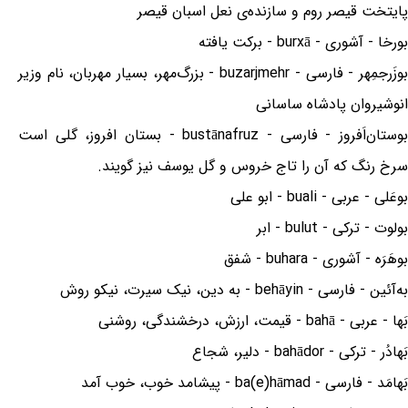
پایتخت قیصر روم و سازنده‌ی نعل اسبان قیصر
بورخا - آشوری - burxā - برکت یافته
بوزَرجمِهر - فارسی - buzarjmehr - بزرگ‌مهر، بسیار مهربان، نام وزیر
انوشیروان پادشاه ساسانی
بوستان‌اَفروز - فارسی - bustānafruz - بستان افروز، گلی است
سرخ رنگ که آن را تاج خروس و گل یوسف نیز گویند.
بوعَلی - عربی - buali - ابو علی
بولوت - ترکی - bulut - ابر
بوهَرَه - آشوری - buhara - شفق
به‌آئین - فارسی - behāyin - به دین، نیک سیرت، نیکو روش
بَها - عربی - bahā - قیمت، ارزش، درخشندگی، روشنی
بَهادُر - ترکی - bahādor - دلیر، شجاع
بَهامَد - فارسی - ba(e)hāmad - پیشامد خوب، خوب آمد