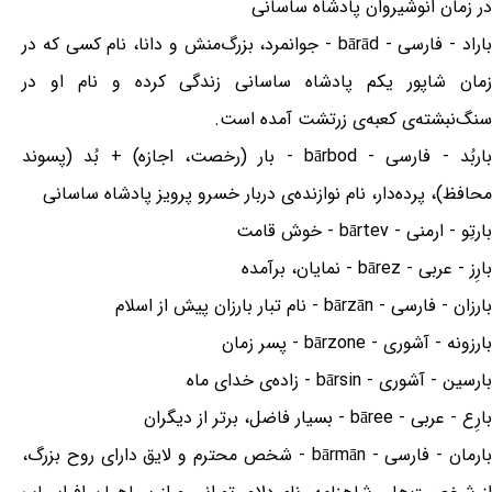
در زمان انوشیروان پادشاه ساسانی
باراد - فارسی - bārād - جوانمرد، بزرگ‌منش و دانا، نام کسی که در
زمان شاپور یکم پادشاه ساسانی زندگی کرده و نام او در
سنگ‌نبشته‌ی کعبه‌ی زرتشت آمده است.
باربُد - فارسی - bārbod - بار (رخصت، اجازه) + بُد (پسوند
محافظ)، پرده‌دار، نام نوازنده‌ی دربار خسرو پرویز پادشاه ساسانی
بارتِو - ارمنی - bārtev - خوش قامت
بارِز - عربی - bārez - نمایان، برآمده
بارزان - فارسی - bārzān - نام تبار بارزان پیش از اسلام
بارزونه - آشوری - bārzone - پسر زمان
بارسین - آشوری - bārsin - زاده‌ی خدای ماه
بارِع - عربی - bāree - بسیار فاضل، برتر از دیگران
بارمان - فارسی - bārmān - شخص محترم و لایق دارای روح بزرگ،