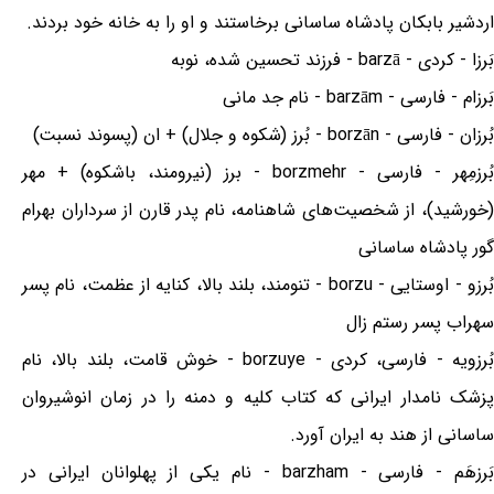
اردشیر بابکان پادشاه ساسانی برخاستند و او را به خانه خود بردند.
بَرزا - کردی - barzā - فرزند تحسین شده، نوبه
بَرزام - فارسی - barzām - نام جد مانی
بُرزان - فارسی - borzān - بُرز (شکوه و جلال) + ان (پسوند نسبت)
بُرزمِهر - فارسی - borzmehr - برز (نیرومند، باشکوه) + مهر
(خورشید)، از شخصیت‌های شاهنامه، نام پدر قارن از سرداران بهرام
گور پادشاه ساسانی
بُرزو - اوستایی - borzu - تنومند، بلند بالا، کنایه از عظمت، نام پسر
سهراب پسر رستم زال
بُرزویه - فارسی، کردی - borzuye - خوش قامت، بلند بالا، نام
پزشک نامدار ایرانی که کتاب کلیه و دمنه را در زمان انوشیروان
ساسانی از هند به ایران آورد.
بَرزهَم - فارسی - barzham - نام یکی از پهلوانان ایرانی در