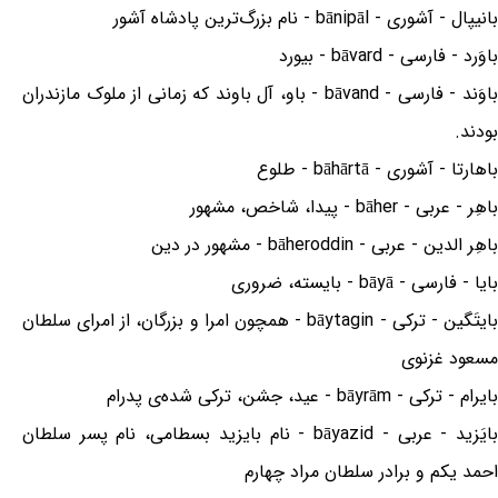
بانیپال - آشوری - bānipāl - نام بزرگ‌ترین پادشاه آشور
باوَرد - فارسی - bāvard - بیورد
باوَند - فارسی - bāvand - باو، آل باوند که زمانی از ملوک مازندران
بودند.
باهارتا - آشوری - bāhārtā - طلوع
باهِر - عربی - bāher - پیدا، شاخص، مشهور
باهِر الدین - عربی - bāheroddin - مشهور در دین
بایا - فارسی - bāyā - بایسته، ضروری
بایتَگین - ترکی - bāytagin - همچون امرا و بزرگان، از امرای سلطان
مسعود غزنوی
بایرام - ترکی - bāyrām - عید، جشن، ترکی شده‌ی پدرام
بایَزید - عربی - bāyazid - نام بایزید بسطامی، نام پسر سلطان
احمد یکم و برادر سلطان مراد چهارم