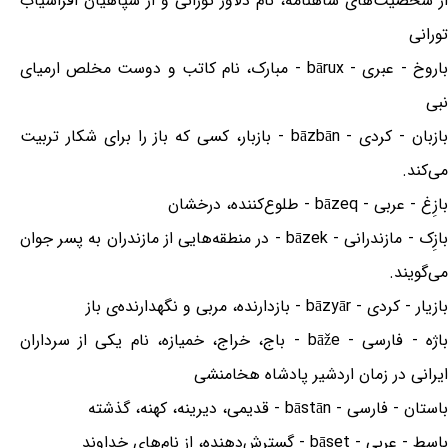
از شخصیت‌های شاهنامه، نام دلاور تورانی و از سپاهیان افراسیاب
تورانی
باروخ - عبری - bārux - مبارک، نام کاتب و دوست مخلص ارمیای
نبی
بازبان - کردی - bāzbān - بازبار، کسی که باز را برای شکار تربیت
می‌کند.
بازِغ - عربی - bāzeq - طلوع‌کننده، درخشان
بازِک - مازندرانی - bāzek - در منطقه‌هایی از مازندران به پسر جوان
می‌گویند.
بازیار - کردی - bāzyār - بازدارنده، مربی و نگهدارنده‌ی باز
باژه - فارسی - bāže - باج، خراج، خمیازه، نام یکی از سرداران
ایرانی در زمان اردشیر پادشاه هخامنشی
باستان - فارسی - bāstān - قدیمی، دیرینه، کهنه، گذشته
باسِط - عربی - bāset - گسترش‌دهنده، از نام‌های خداوند