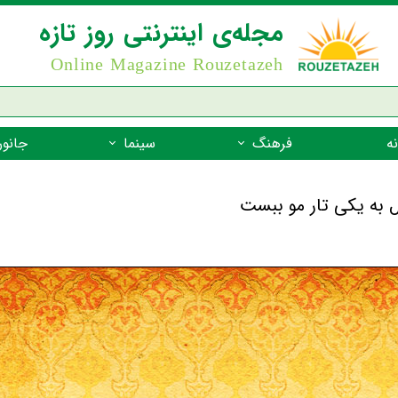
مجله‌ی اینترنتی روز تازه
Online Magazine Rouzetazeh
ه
فرهنگ
سینما
جانور
داستان
بازیگران فیلم
جانوران مهره
نام‌نامه
بهترین فیلم‌ها
جانوران مهر
میراث جهانی یونسکو
جانوران مهر
ضرب المثل
جانوران مهر
شعر فارسی
جانوران مه
زندگینامه‌ی بزرگان
جانوران مهر
گفتاورد