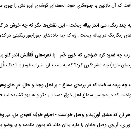
ه آن نازنین با جلوه‌گریِ خود، لحظه‌ای گوشه‌ی ابروانش را چون ماه نو
ی رنگارنگ در پیاله ریخت. وَه که چه باده‌های جوراجور رنگینی در ک
خش خود) چه عشوه‌گری کرد؟ که به سبب آن، شراب قرمز با آهنگ قُل ق
واخت که در مجلس سماع اهل ذوق دست از ذکر و هایهو کشیده لب ف
رزی، آرزویِ وصل جانان را دارد بدان ماند که بدون مقدمه و بی‌وضو بر