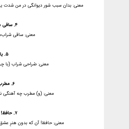
معنی: بدان سبب شور دیوانگی در من شدت یافت ک
۴. ساقی به چند رنگ، می اندر پیاله ریخت - این نقش‌ها نگر که چه خوش در کدو ببست
معنی: ساقی شراب‌ها
۵. یا رب چه غمزه کرد صُراحی که خون خُم - با نعره‌های قُلقُلش اندر گلو ببست
معنی: صُراحی شراب (با چر
۶. مطرب چه پرده ساخت که در پرده‌ی سماع - بر اهل وجد و حال، درِ های‌وهو ببست
معنی: (و) مطرب چه آهنگی ن
۷. حافظ! هر آن که عشق نَورزید و وصل خواست - احرامِ طوفِ کعبه‌ی دل، بی‌وضو ببست
معنی: حافظ! آن که بدون هنرِ عشق‌و