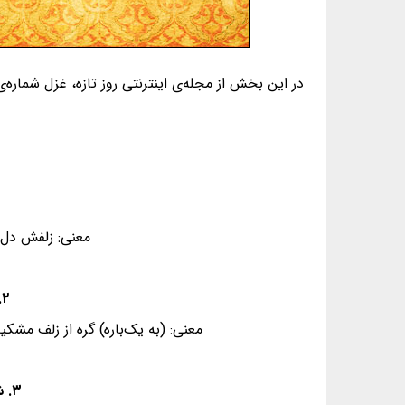
در این بخش از مجله‌ی اینترنتی روز تازه، غزل شماره‌ی ۳۰ از غزلیات دیوان حافظ، به همراه معنی و فال گردآوری شده ا
۱. زلفت
معنی: زلفش دل‌ها
۲. تا عاشقان به بوی نسیمش دهند جان - بگشود نافه‌ایّ و دَرِ آرزو ببست
معنی: (به یک‌باره) گره از زلف مشک
۳. شیدا از آن شدم که نگارم چو ماه نو - ابرو نُمود و جلوه‌گری کرد و رو ببست