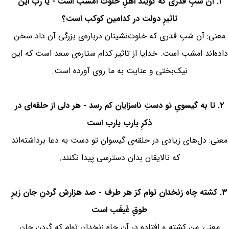
۱. آن شبِ قدری که گویند اهلِ خلوت امشب است - یا رب این
تاثیرِ دولت در کدامین کوکب است؟
معنی: آن شبِ قدری که خلوت‌نشینان درباره‌ی بزرگی آن داد سخن
داده‌اند امشب است. خدایا از تاثیر کدام ستاره‌ی سعد است که این
نیک‌بختی و عنایت به ما روی آورده است.
۲. تا به گیسویِ تو دستِ ناسزایان کم رسد - هر دلی از حلقه‌ای در
ذکرِ یارب یارب است
معنی: دل‌های زیادی در حلقه‌ی گیسوان تو دست به دعا برداشته‌اند
که نالایقان بدان دسترسی پیدا نکنند.
۳. کشته چاه زنخدان توام کز هر طرف - صد هزارش گردنِ جان زیرِ
طوقِ غَبغَب است
معنی: من کشته و افتاده در آن چاه زنخدان توام که گردن جان