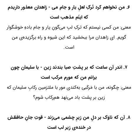
۶. من نخواهم کرد تَرکِ لعلِ یار و جام می - زاهدان معذور داریدم
که اینَم مذهب است
معنی: من کسی نیستم که ترکِ لبِ می‌گونِ یار و جام بادهِ خوشگوار
گویم. ای زاهدان مرا ببخشید که این شیوه و راه برگزیده‌ی من
است.
۷. اندر آن ساعت که بر پشتِ صبا بندند زین - با سلیمان چون
برانم من که مورم مرکب است
معنی: چگونه، من با مَرکَبی به‌کندی مور با ملتزمین رکابِ سلیمان که
زین بر پشت باد می‌نهد هم‌رکاب شوم؟
۸. آن که ناوَک بر دلِ من زیرِ چشمی می‌زند - قوتِ جانِ حافظش
در خنده‌ی زیر لب است