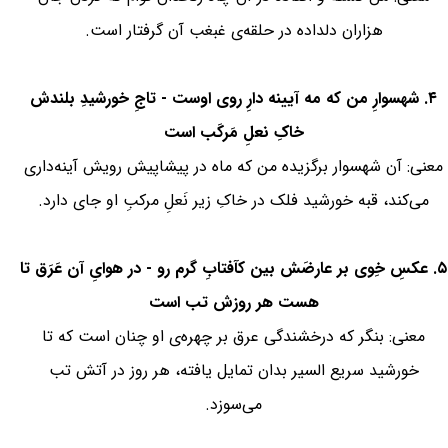
هزاران دلداده در حلقه‌ی غبغب آن گرفتار است.
۴. شهسوارِ من که مه آیینه دارِ روی اوست - تاجِ خورشیدِ بلندش
خاکِ نعلِ مَرکَب است
معنی: آن شهسوار برگزیده من که ماه در پیشاپیش رویش آینه‌داری
می‌کند، قبه خورشید فلک در خاکِ زیر نَعلِ مرکبِ او جای دارد.
۵. عکسِ خِوی بر عارضَش بین کآفتابِ گرم رو - در هوایِ آن عَرَق تا
هست هر روزش تب است
معنی: بنگر که درخشندگی عرق بر چهره‌ی او چنان است که تا
خورشید سریع السیر بدان تمایل یافته، هر روز در آتش تب
می‌سوزد.