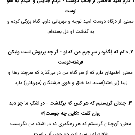
۱. دارم امید عاطفتی از جناب دوست - کردم جنایتی و امیدم به عفو
اوست
معنی: از درگاه دوست امید توجه و مهربانی دارم. گناه بزرگی کرده و
به گذشت او دل بسته‌ام.
۲. دانم که بُگذرد ز سرِ جرمِ من که او - گر چه پریوش است ولیکن
فرشته‌خوست
معنی: اطمینان دارم که از سر گناه من در می‌گذرد که هرچند رعنا و
زیبا (بی‌اعتنا)ست، اما خلق و خوی فرشتگان (مهربانی) دارد.
۳. چندان گریستیم که هر کس که برگذشت - در اشکِ ما چو دید
روان گفت «کاین چه جوست؟»
معنی: آن‌چنان گریستم که هر رهگذری که در اشک من نگریست
بلافاصله پرسید این چه جوی آبی است.