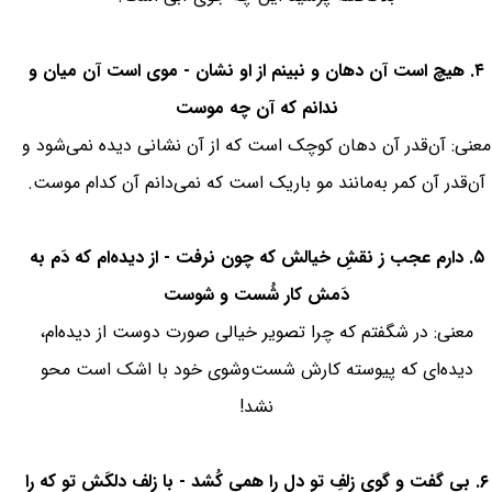
۴. هیچ است آن دهان و نبینم از او نشان - موی است آن میان و
ندانم که آن چه موست
معنی: آن‌قدر آن دهان کوچک است که از آن نشانی دیده نمی‌شود و
آن‌قدر آن کمر به‌مانند مو باریک است که نمی‌دانم آن کدام موست.
۵. دارم عجب ز نقشِ خیالش که چون نرفت - از دیده‌ام که دَم به
دَمش کار شُست و شوست
معنی: در شگفتم که چرا تصویر خیالی صورت دوست از دیده‌ام،
دیده‌ای که پیوسته کارش شست‌و‌شوی خود با اشک است محو
نشد!
۶. بی گفت و گوی زلفِ تو دل را همی کُشد - با زلف دلکَش تو که را