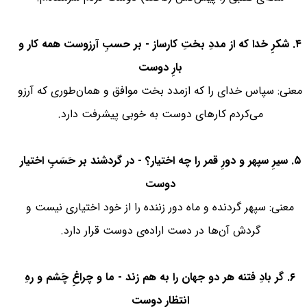
۴. شکرِ خدا که از مددِ بختِ کارساز - بر حسبِ آرزوست همه کار و
بارِ دوست
معنی: سپاس خدای را که ازمدد بخت موافق و همان‌طوری که آرزو
می‌کردم کارهای دوست به خوبی پیشرفت دارد.
۵. سیرِ سپهر و دورِ قمر را چه اختیار؟ - در گردشند بر حَسَبِ اختیار
دوست
معنی: سپهر گردنده و ماه دور زننده را از خود اختیاری نیست و
گردش آن‌ها در دست اراده‌ی دوست قرار دارد.
۶. گر بادِ فتنه هر دو جهان را به هم زند - ما و چراغِ چَشم و رهِ
انتظارِ دوست