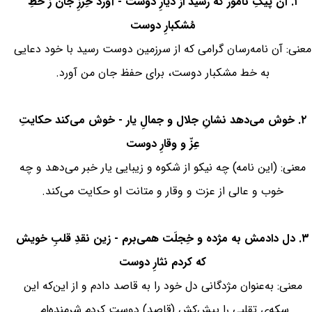
۱. آن پیکِ ناموَر که رسید از دیارِ دوست - آورد حِرزِ جان ز خطِ
مُشکبارِ دوست
معنی: آن نامه‌رسان گرامی که از سرزمین دوست رسید با خود دعایی
به خط مشکبار دوست، برای حفظ جان من آورد.
۲. خوش می‌دهد نشانِ جلال و جمالِ یار - خوش می‌کند حکایتِ
عِزّ و وقارِ دوست
معنی: (این نامه) چه نیکو از شکوه و زیبایی یار خبر می‌دهد و چه
خوب و عالی از عزت و وقار و متانت او حکایت می‌کند.
۳. دل دادمش به مژده و خِجلَت همی‌برم - زین نقدِ قلبِ خویش
که کردم نثارِ دوست
معنی: به‌عنوان مژدگانی دل خود را به قاصد دادم و از این‌که این
سکه‌ی تقلبی را پیش‌کش (قاصد) دوست کردم شرمنده‌ام.