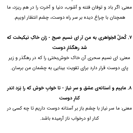
معنی: اگر باد و توفان فتنه و ‌آشوب، دنیا و آخرت را در هم ریزد، ما
همچنان با چراغ دیده بر سر راه دوست، چشم انتظار اوییم.
۷. کُحلُ الجَواهری به من آر ای نسیمِ صبح - زان خاکِ نیکبخت که
شد رهگذارِ دوست
معنی: ای نسیم سحری آن خاک خوش‌بختی را که در رهگذر و زیر
پای دوست قرار دارد برای تقویت بینایی به چشمان من برسان.
۸. ماییم و آستانه‌ی عشق و سرِ نیاز - تا خوابِ خوش که را بَرَد اندر
کنارِ دوست
معنی: ما سر نیاز با چشم باز بر آستانه دوست داریم تا چه کسی در
کنار او درخواب ناز آرمیده باشد.