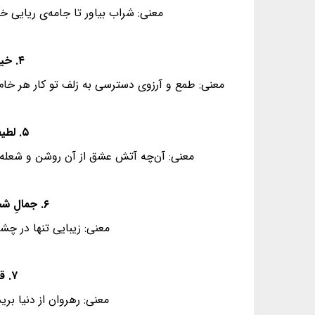
معنی: شراب بیاور تا جامه‌ی ریایی خو
۴. خیالِ زلفِ تو پختن نه کارِ هر خامی‌ست - که زیرِ سلسله رفتن طریقِ عیّاری‌ست
معنی: طمع و آرزوی دسترسی به زلف تو کار هر خام ط
۵. لطیفه‌ای‌ست نهانی که عشق از او خیزد - که نام آن نه لبِ لعل و خطِ زنگاری‌ست
معنی: آن‌چه آتش عشق از آن روشن و شعله‌
۶. جمالِ شخص، نه چشم است و زلف و عارض و خال - هزار نکته در این کار و بارِ دلداری‌ست
معنی: زیبایی تنها در چش
۷. قلندرانِ حقیقت به نیم جو نخرند - قبایِ اطلس آن کس که از هنر عاری‌ست
معنی: رهروان از دنیا بر