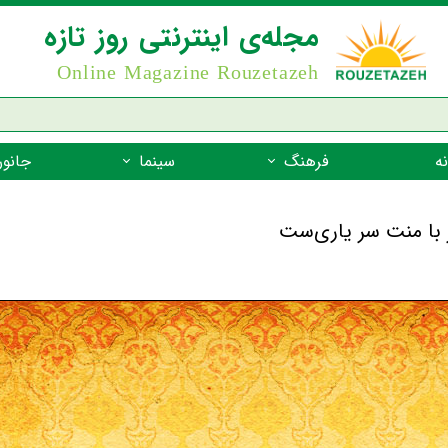
مجله‌ی اینترنتی روز تازه
Online Magazine Rouzetazeh
ه
فرهنگ
سینما
جانور
داستان
بازیگران فیلم
جانوران مهره
نام‌نامه
بهترین فیلم‌ها
جانوران مهر
میراث جهانی یونسکو
جانوران مهر
ضرب المثل
جانوران مهر
شعر فارسی
جانوران مه
زندگینامه‌ی بزرگان
جانوران مهر
گفتاورد