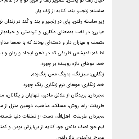
خیال زلف تو پختن: تصویر زلف و موی تو را در عال
سلسله: زنجیر، بند، کنایه از زلف یار.
زیر سلسله رفتن: پای در زنجیر و بند و کُند در زندان نه
عیاری: در لغت به‌معنای مکاری و تردستی و حیله‌باز
متصف و عیاران‌ دار و دسته‌ای بودند که با ضعفا مدار
لطیفه: اندیشه‌ی ظریفی که در ذهن ایجاد و زبان و بیا
خط: موهای تازه روییده بر چهره.
زنگاری: سبزرنگ، به‌رنگ مس زنگ‌زده.
خط زنگاری: موهای نرم زنگاری رنگ چهره.
مجردان: بریدگان از علائق مادی، تنهایان و یگانان، من
طریقت: راه، روش، مسلک، مذهب، دومین منزل از منا
مجردان طریقت: اهل‌الله، دست از تعلقات دنیا شسته و
نیم جو: نصف دانه‌ی جو، کنایه از بی‌ارزش بودن و کمت
عروج: برآمدن، بالا رفتن.