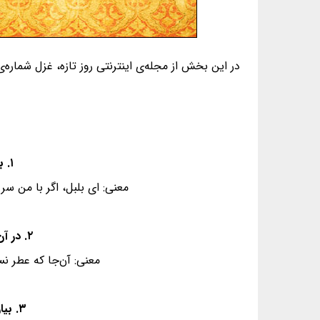
در این بخش از مجله‌ی اینترنتی روز تازه، غزل شماره‌ی ۶۶ از غزلیات دیوان حافظ، به همراه معنی و فال گردآوری شده ا
۱. بنال بلبل اگر با مَنَت سرِ یاری‌ست - که ما دو عاشق زاریم و کارِ ما زاری‌ست
معنی: ای بلبل، اگر با من سر
۲. در آن زمین که نسیمی وزد ز طُرِّه‌ی دوست - چه جایِ دم زدنِ نافه‌های تاتاری‌ست
معنی: آن‌جا که عطر نس
۳. بیار باده که رنگین کنیم جامه‌ی زرق - که مستِ جامِ غروریم و نام هشیاری‌ست