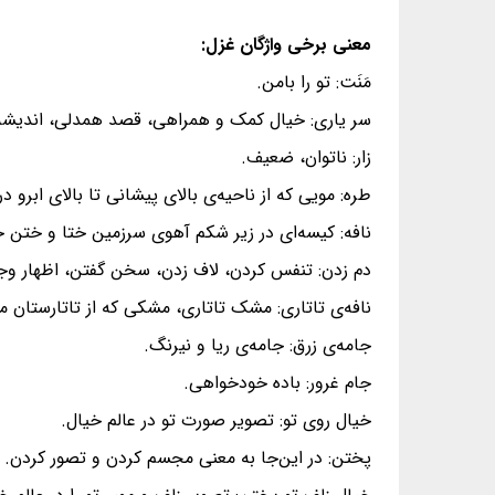
معنی برخی واژگان غزل:
مَنَت: تو را بامن.
سر یاری: خیال کمک و همراهی، قصد همدلی، اندیشه
زار: ناتوان، ضعیف.
طره: مویی که از ناحیه‌ی بالای پیشانی تا بالای ابرو د
نافه: کیسه‌ای در زیر شکم آهوی سرزمین ختا و ختن ح
دم زدن: تنفس کردن، لاف زدن، سخن گفتن، اظهار وج
نافه‌ی تاتاری: مشک تاتاری، مشکی که از تاتارستان می
جامه‌ی زرق: جامه‌ی ریا و نیرنگ.
جام غرور: باده خودخواهی.
خیال روی تو: تصویر صورت تو در عالم خیال.
پختن: در این‌جا به معنی مجسم کردن و تصور کردن.