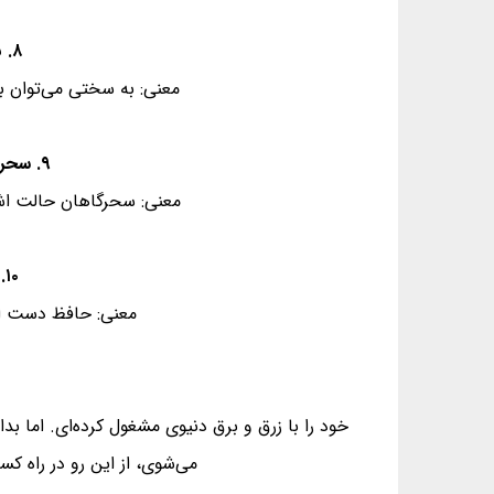
۸. بر آستان تو مشکل توان رسید آری - عروج بر فلکِ سروری به دشواری‌ست
معنی: به سختی می‌توان ب
۹. سحر کرشمه‌ی چشمت به خواب می‌دیدم - زهی مراتب خوابی که بِه ز بیداری‌ست
معنی: سحرگاهان حالت اشار
۱۰. دلش به ناله میازار و ختم کن حافظ - که رستگاریِ جاوید در کم آزاری‌ست
معنی: حافظ دست از ن
خود را با زرق و برق دنیوی مشغول کرده‌ای. اما ب
می‌شوی، از این رو در راه ک