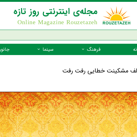
مجله‌ی اینترنتی روز تازه
Online Magazine Rouzetazeh
ه
فرهنگ
سینما
جانور
داستان
بازیگران فیلم
جانوران مهره
نام‌نامه
بهترین فیلم‌ها
جانوران مهر
میراث جهانی یونسکو
جانوران مهر
ضرب المثل
جانوران مهر
شعر فارسی
جانوران مه
زندگینامه‌ی بزرگان
جانوران مهر
گفتاورد