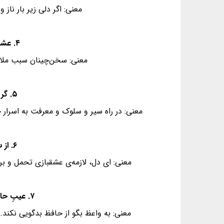
معنی: اگر دلی زیر بار ن
۴. عشقبازی را تحمل باید ای دل، پای دار - گر ملالی بود بود و گر خطایی رفت رفت
معنی: سخن‌چینان سبب ملام
۵. گر دلی از غمزه‌ی دلدار باری برد برد - ور میان جان و جانان ماجرایی رفت رفت
معنی: در راه سیر و سلوک و معرفت به اسرار
۶. از سخن چینان ملالت‌ها پدید آمد ولی - گر میانِ همنشینان ناسزایی رفت رفت
معنی: ای دل، لازمه‌ی عشقبازی تحمل و ب
۷. عیبِ حافظ گو مکن واعظ که رفت از خانقاه - پای آزادی چه بندی؟ گر به جایی رفت رفت
معنی: به واعظ بگو از حافظ بدگویی نکند.