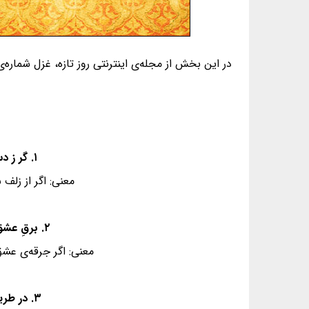
در این بخش از مجله‌ی اینترنتی روز تازه، غزل شماره‌ی ۸۳ از غزلیات دیوان حافظ، به همراه معنی و فال گردآوری شده ا
۱. گر ز دستِ زلفِ مُشکینت خطایی رفت رفت - ور ز هندویِ شما بر ما جفایی رفت رفت
معنی: اگر از زلف
۲. برقِ عشق ار خرمنِ پشمینه پوشی سوخت سوخت - جورِ شاه کامران گر بر گدایی رفت رفت
معنی: اگر جرقه‌ی عش
۳. در طریقت رنجشِ خاطر نباشد می بیار - هر کدورت را که بینی چون صفایی رفت رفت