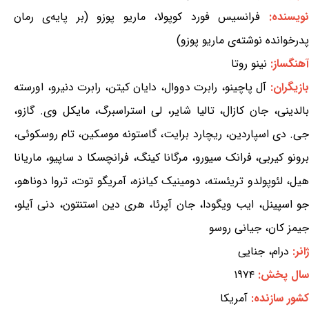
نویسنده:
فرانسیس فورد کوپولا، ماریو پوزو (بر پایه‌ی رمان
پدرخوانده نوشته‌ی ماریو پوزو)
آهنگساز:
نینو روتا
ازیگران:
آل پاچینو، رابرت دووال، دایان کیتن، رابرت دنیرو، اورسته
بالدینی، جان کازال، تالیا شایر، لی استراسبرگ، مایکل وی. گازو،
جی. دی اسپاردین، ریچارد برایت، گاستونه موسکین، تام روسکوئی،
برونو کیربی، فرانک سیورو، مرگانا کینگ، فرانچسکا د ساپیو، ماریانا
هیل، لئوپولدو تریئسته، دومینیک کیانزه، آمریگو توت، تروا دوناهو،
جو اسپینل، ایب ویگودا، جان آپرئا، هری دین استنتون، دنی آیلو،
جیمز کان، جیانی روسو
ژانر:
درام، جنایی
سال پخش:
۱۹۷۴
کشور سازنده:
آمریکا