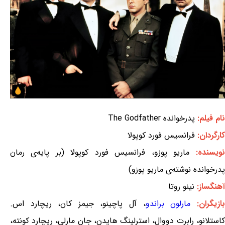
نام فیلم:
پدرخوانده The Godfather
کارگردان:
فرانسیس فورد کوپولا
نویسنده:
ماریو پوزو، فرانسیس فورد کوپولا (بر پایه‌ی رمان
پدرخوانده نوشته‌ی ماریو پوزو)
آهنگساز:
نینو روتا
بازیگران:
مارلون براندو
، آل پاچینو، جیمز کان، ریچارد اس.
کاستلانو، رابرت دووال، استرلینگ هایدن، جان مارلی، ریچارد کونته،