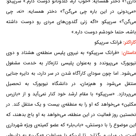
داری؟» دختر همسایه: «خوب آره، گلدوناتو دوست دارم.» سرپیکو:
«می‌دونی در این باره چی می‌گن؟» دختر همسایه: «نه، چی
می‌گن؟» سرپیکو: «اگه زنی گلدون‌های مردی رو دوست داشته
باشه، حتما خودشم دوست داره.»
کاراکتر:
فرانک سرپیکو
استان:
«فرانک سرپیکو» به نیروی پلیس منطقه‌ی هشتاد و دوی
نیویورک می‌پیوندد و به‌عنوان پلیسی تازه‌کار به خدمت مشغول
می‌شود. اما چون سود‌ای کارآگاه شدن در سر دارد، به دایره جنایی
منتقل می‌شود و هم‌زمان، در دانشگاه نیویورک به تحصیل
می‌پردازد. «سرپیکو» با مقام ارشد خود کنار نمی‌آید و از «بازرس
مکلین» می‌خواهد که او را به منطقه‌ی بیست و یک منتقل کند. در
نخستین روز فعالیت در این منطقه، می‌خواهد به او باج بدهند، که
این موضوع را با دوستش، «باب‌بلر» که عضو کمیته‌ی ویژه شهرداری
است، در میان می‌گذارد. تا این‌که با وساطت «مکین» به دایره‌ای