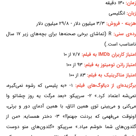
زمان:
۱۳۰ دقیقه
زبان:
انگلیسی
هزینه - فروش:
۳/۳ میلیون دلار - ۲۹/۸ میلیون دلار
ده‌ی سنی:
R (تماشای برخی صحنه‌ها برای بچه‌های زیر ۱۷ سال
نامناسب است.)
امتیاز کاربران IMDb به فیلم:
۷/۷ از ۱۰
امتیاز راتن تومیتوز به فیلم:
۹۳ از ۱۰۰
امتیاز متاکریتیک به فیلم:
۸۳ از ۱۰۰
رگزیده‌ای از دیالوگ‌های فیلم:
۱- «به پلیسی که رشوه نمی‌گیره،
نمی‌شه اعتماد کرد.» ۲- سرپیکو: «بعد مرگت یه روز چشاتو وا
می‌کنی و می‌بینی توی همین اتاق، با همین آدمای دور و برتی،
اونوقت می‌فهمی که بردنت جهنم!!» ۳- دختر همسایه: «من از
گلدون‌های شما خوشم میاد.» سرپیکو: «گلدون‌های منو دوست