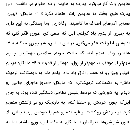
هایمن راث کار می‌کرد. پدرت به هایمن راث احترام می‌ذاشت. ولی
پدرت هیچ وقت به هایمن راث اعتماد نکرد.» ۲- مایکل: «ببین.
همه‌ی آدم‌های اطراف ما کاسبند. وفاداری اونا بستگی به این داره.
یه چیزی از پدرم یاد گرفتم. این که سعی کن طوری فکر کنی که
آدم‌های اطرافت فکر می‌کنن. بر این اساس، هر چیزی ممکنه.» ۳-
هایمن راث: «مهم اینه که حالت خوبه. سلامتی مهم‌ترین چیزه.
مهم‌تر از موفقیت، مهم‌تر از پول، مهم‌تر از قدرت.» ۴- مایکل: «پدرم
خیلی چیزا رو تو همین اتاق یاد داد. یادم داد: به دوستانت نزدیک
باش؛ به دشمنانت نزدیک‌تر». ۵- مایکل: «امروز ماجرای جالبی رو
دیدم. یه شورشی که توسط پلیس نظامی دستگیر شده بود، به جای
این‌که جون خودش رو حفظ کنه، یه نارنجک رو تو ژاکتش منفجر
کرد. او خودش رو کشت و فرمانده رو هم با خودش برد.» جانی اُلا:
«اون شورشی‌ها دیوانه‌ان.» مایکل: «ممکنه این‌طوری باشه. اما به