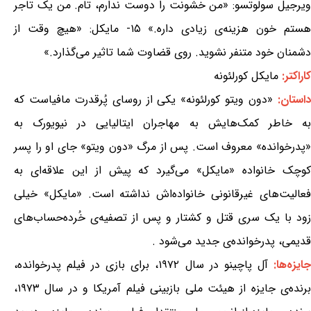
ویرجیل سولوتسو: «من خشونت را دوست ندارم، تام. من یک تاجر
هستم خون هزینه‌ی زیادی داره.» ۱۵- مایکل: «هیچ وقت از
دشمنان خود متنفر نشوید. روی قضاوت شما تاثیر می‌گذارد.»
کاراکتر:
مایکل کورلئونه
استان:
«دون ویتو کورلئونه» یکی از روسای پُرقدرت مافیاست که
به خاطر کمک‌هایش به مهاجران ایتالیایی در نیویورک به
«پدرخوانده» معروف است. پس از مرگ «دون ویتو» جای او را پسر
کوچک خانواده «مایکل» می‌گیرد که پیش از این علاقه‌ای به
فعالیت‌های غیرقانونی خانواده‌اش نداشته است. «مایکل» خیلی
زود با یک سری قتل و کشتار و پس از تصفیه‌ی خُرده‌حساب‌های
قدیمی، پدرخوانده‌ی جدید می‌شود .
ایزه‌ها:
آل پاچینو در سال ۱۹۷۲، برای بازی در فیلم پدرخوانده،
برنده‌ی جایزه از هیئت ملی بازبینی فیلم آمریکا و در سال ۱۹۷۳،