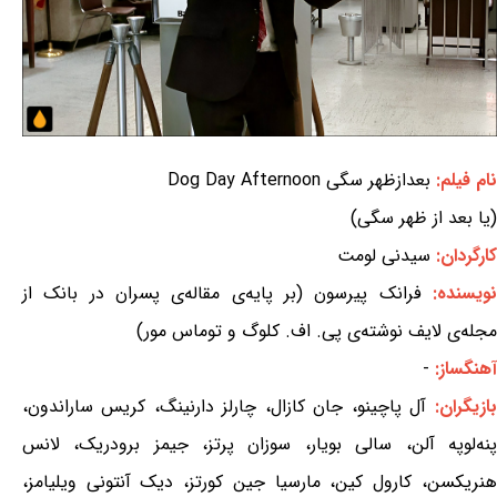
نام فیلم:
بعدازظهر سگی Dog Day Afternoon
(یا بعد از ظهر سگی)
کارگردان:
سیدنی لومت
ویسنده:
فرانک پیرسون (بر پایه‌ی مقاله‌ی پسران در بانک از
مجله‌ی لایف نوشته‌ی پی. اف. کلوگ و توماس مور)
آهنگساز:
-
بازیگران:
آل پاچینو، جان کازال، چارلز دارنینگ، کریس ساراندون،
پنه‌لوپه آلن، سالی بویار، سوزان پرتز، جیمز برودریک، لانس
هنریکسن، کارول کین، مارسیا جین کورتز، دیک آنتونی ویلیامز،