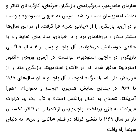
سازمان عضوپذیر، دربرگیرنده‌ی بازیگران حرفه‌ای، کارگردانان تئاتر و
نمایشنامه‌نویسان است رد شد. سپس به «اچ‌بی استودیو» پیوست
و در آن‌جا بازیگری را از «چارلی لاتن» فرا گرفت. او در این سال‌ها
بیشتر بیکار و بی‌خانمان بود و در خیابان، سالن‌های نمایش و یا
خانه‌ی دوستانش می‌خوابید. آل پاچینو پس از ۴ سال فراگیری
بازیگری در «اچ‌بی استودیو»، توانست در آزمون ورودی «اکتورز
استودیو» موفق شود. او در «اکتورز استودیو»، بازیگری متد را از
مربی‌اش «لی استراسبرگ» آموخت. آل پاچینو میان سال‌های ۱۹۶۷
تا ۱۹۶۹ در چندین نمایش همچون «برخیز و بخوان!»، «هورا
آمریکا»، «هندی به دنبال برانکس است» و «آیا یک ببر کراوات
می‌زند؟» به بازی پرداخت. پاچینو پس از کامیابی در تئاتر، نخستین
بار در سال ۱۹۶۹ با نقشی کوتاه در فیلم «ناتالی و من»، به دنیای
سینما راه یافت.