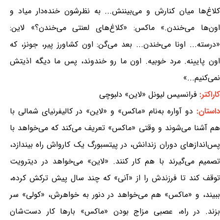
کلاغ‌ها میان کنارش و می‌بیننش... به نظرشون خنده‌دار میاد و
اون‌ها می‌خندن.» ماکس: «کلاغ‌های لعنتی می‌خندن؟» لاین:
«درسته... اونا می‌خندن... بعد می‌گن: اون کشاورز پیر، جونز، که
اون پایینه. مرد خوبیه. اون ما رو خندوند، پس ما دیگه اذیتش
نمی‌کنیم...»
کاراکتر:
فرانسیس لیونل «لاین» دلبوچی
داستان:
دو آواره به‌نام «ماکس» و «لاین» در کالیفرنیای شمالی با
هم آشنا می‌شوند و وقتی «ماکس» تعریف می‌کند که می‌خواهد با
پس‌اندازهای دوران زندانش، در پیتسبورگ یک کارواش راه بیندازد،
تصمیم می‌گیرند با هم کار کنند. «لاین» می‌خواهد در دیترویت
توقف کند تا فرزندش را از «آنی» که چند سال پیش ترکش کرده،
ببیند، و «ماکس» هم می‌خواهد در دنور به خواهرش، «کولی» سر
بزند. در راه، عصبی مزاج بودن «ماکس» بارها کار دست‌شان