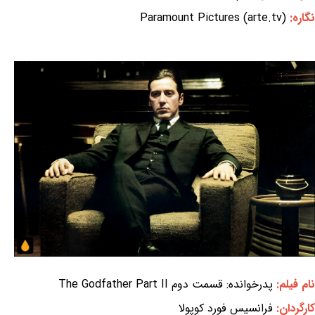
نگاره:
Paramount Pictures (arte.tv)
نام فیلم:
پدرخوانده: قسمت دوم The Godfather Part II
کارگردان:
فرانسیس فورد کوپولا