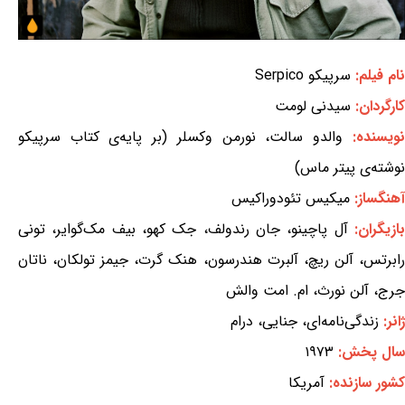
نام فیلم:
سرپیکو Serpico
کارگردان:
سیدنی لومت
نویسنده:
والدو سالت، نورمن وکسلر (بر پایه‌ی کتاب سرپیکو
نوشته‌ی پیتر ماس)
آهنگساز:
میکیس تئودوراکیس
ازیگران:
آل پاچینو، جان رندولف، جک کهو، بیف مک‌گوایر، تونی
رابرتس، آلن ریچ، آلبرت هندرسون، هنک گرت، جیمز تولکان، ناتان
جرج، آلن نورث، ام. امت والش
ژانر:
زندگی‌نامه‌ای، جنایی، درام
سال پخش:
۱۹۷۳
کشور سازنده:
آمریکا