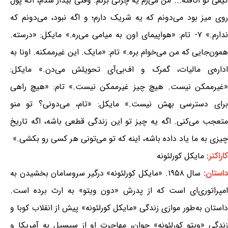
کیفی تو اتاقته... من می‌رم یه چرتی بزنم. وقتی بیدار شدم، اگه پول
روی میز بود می‌دونم که یه شریک دارم؛ و اگه نبود، می‌دونم که
ندارم.» ۷- تام: «هواپیمای اون به میامی می‌ره.» مایکل: «درسته.
همون‌جایی که من می‌خوام بره.» تام: «مایک. این غیرممکنه. اونا به
اداره‌ی مالیات، گمرک و اف‌بی‌آی تحویلش می‌دن.» مایکل:
«غیرممکن نیست. هیچ چیز غیرممکن نیست.» تام: «هیچ راهی
برای دسترسی بهش نیست.» مایکل: «تام، می‌دونی؟ تو منو
متعجب می‌کنی. اگه یه چیز تو این زندگی قطعی باشه، اگه تاریخ
چیزی به ما یاد داده باشه، اینه که تو می‌تونی هر کسی رو بکشی.»
کاراکتر:
مایکل کورلئونه
داستان:
سال ۱۹۵۸. «مایکل کورلئونه» درگیر سروسامان بخشیدن به
امپراتوری‌ای است که از پدرش «دون ویتو» به ارث برده است.
داستان به‌طور موازی زندگی «مایکل کورلئونه» پیش از انقلاب کوبا و
زندگی «ویتو کورلئونه» جوان، مهاجرت او از سیسیل به آمریکا و