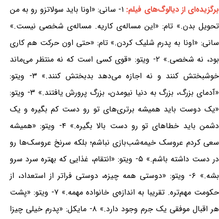
رگزیده‌ای از دیالوگ‌های فیلم:
۱- سانی: «اونا باید سولاتزو رو به من
تحویل بدن.» تام: «این مساله‌ی کاریه. مساله‌ی شخصی نیست.»
سانی: «اونا به پدرم شلیک کردن.» تام: «حتی اون حرکت هم کاری
بود، نه شخصی.» ۲- ویتو: «قوی کسی است که نه منتظر می‌ماند
خوشبختش کنند و نه اجازه می‌دهد بدبختش کنند.» ۳- ویتو:
«آدمای بزرگ، بزرگ به دنیا نیومدن، بزرگ پرورش یافتند.» ۳- ویتو:
«یک دوست باید همیشه برتری‌های تو رو دست کم بگیره و یک
دشمن باید خطاهای تو رو دست بالا بگیره.» ۴- ویتو: «همیشه
سعی کردم عروسک خیمه‌شب‌بازی نباشم؛ بلکه سرنخ عروسک‌ها رو
در دست داشته باشم.» ۵- ویتو: «انتقام، غذایی که بهتره سرد سرو
بشه.» ۶- ویتو: «دوستی همه چیزه، دوستی فراتر از استعداد، از
حکومت مهم‌تره. تقریبا به اندازه‌ی خانواده مهمه.» ۷- ویتو: «پشت
هر اقبال موفقی یک جرم وجود دارد.» ۸- مایکل: «پدرم خیلی چیزا