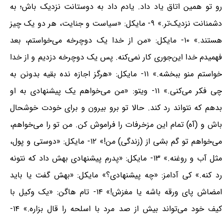
رو تو همین اتاق یاد داد. یادم داد به دوستانت نزدیک باش؛ به
دشمنانت نزدیک‌تر.» ۹- مایکل: «سیاست و جنایت، هر دو یک چیز
هستند.» ۱۰- مایکل: «من از خدا یک دوچرخه می‌خواستم، بعد
فهمیدم خدا این‌جوری کار نمی‌کنه. پس یک دوچرخه دزدیم و از خدا
خواستم منو ببخشه.» ۱۱- مایکل: «هرگز اجازه نده بقیه بدونن به
چی فکر می‌کنی.» ۱۱- ویتو: «من می‌خواهم یک پیشنهادی به او
بدهم که نتواند رد کند. حالا تو برو بیرون و برای خودت خوشحال
باش و (آه) تمام این مزخرفات را فراموش کن. من تو را می‌خواهم،
می‌خواهم تو گم بشی از (زندگی) من!» ۱۲- مایکل: «دوستی و پول،
مثل آب و روغنه.» ۱۳- مایکل: «پدرم پیشنهادی بهش داد که نتونه
رد کنه.» کی آدامز: «چه پیشنهادی؟» مایکل: «بهش گفت یا باید
امضاش پای ورقه باشه یا مغزش!» ۱۴- تام هاگن: «یک وکیل با
کیف خود می‌تواند بیش از صد مرد با اسلحه را قال بزاره.» ۱۴-