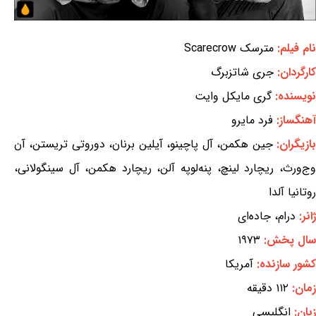
نام فیلم:
مترسک Scarecrow
کارگردان:
جری شاتزبرگ
نویسنده:
گری مایکل وایت
آهنگساز:
فرد مایرو
ازیگران:
جین هکمن، آل پاچینو، آیلین برنان، دوروتی تریستن، آن
وج‌ورث، ریچارد لینچ، پنه‌لوپه آلن، ریچارد هکمن، آل سینگولانی،
روتانیا آلدا
ژانر:
درام، جاده‌ای
سال پخش:
۱۹۷۳
کشور سازنده:
آمریکا
زمان:
۱۱۲ دقیقه
زبان:
انگلیسی