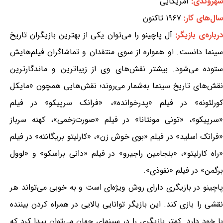
شهروندی:
آمریکایی
سال‌های کار:
۱۹۶۷ تاکنون
رباره‌ی بازیگر:
آل پاچینو را می‌توان یکی از بهترین بازیگران تاریخ
سینما دانست. او همواره از سوی منتقدان و تماشاگران فیلم‌هایش
ستوده می‌شود. بیشتر نقش‌های وی از زیباترین و ماندگارترین
نقش‌های تاریخ سینما به‌شمار می‌روند؛ نقش‌هایی همچون «مایکل
کورلئونه» در فیلم «پدرخوانده»، «فرانک سرپیکو» در فیلم
«سرپیکو»، «تونی مونتانا» در فیلم «صورت‌زخمی»، کهنه سرباز
«فرانک اسلید» در فیلم «بوی خوش زن»، «کارلیتو بریگانته» در فیلم
«راه کارلیتو»، «بنجامین راجیرو» در فیلم «دانی براسکو» و «لوول
برگمن» در فیلم «نفوذی».
پاچینو در بازیگری دارای روش ویژه‌ای است و به خوبی می‌تواند هر
نقشی را بازی کند. این بازیگر توانایی بالایی در همراه کردن بیننده
با خود دارد. کمتر بازیگری را در سینمای جهان می‌توان پیدا کرد که