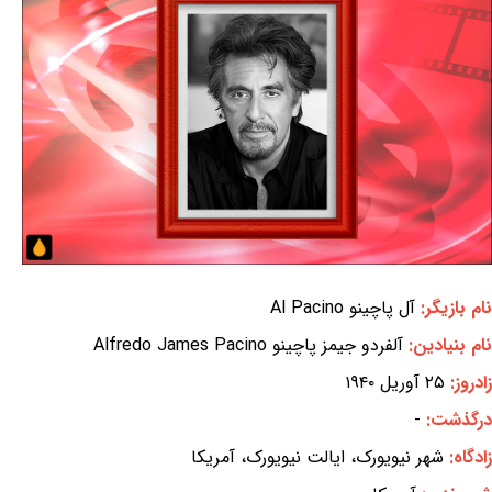
نام بازیگر:
آل پاچینو Al Pacino
نام بنیادین:
آلفردو جیمز پاچینو Alfredo James Pacino
زادروز:
۲۵ آوریل ۱۹۴۰
درگذشت:
-
زادگاه:
شهر نیویورک، ایالت نیویورک، آمریکا