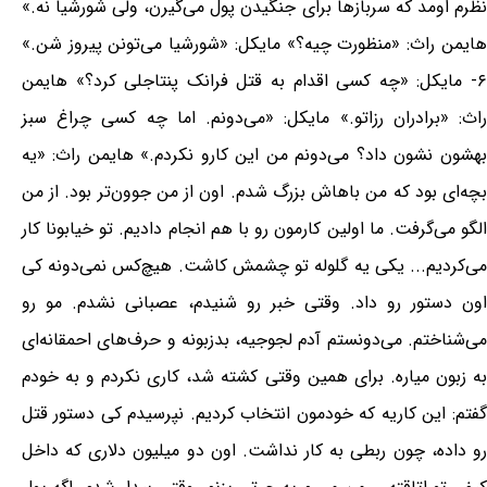
نظرم اومد که سربازها برای جنگیدن پول می‌گیرن، ولی شورشیا نه.»
هایمن راث: «منظورت چیه؟» مایکل: «شورشیا می‌تونن پیروز شن.»
۶- مایکل: «چه کسی اقدام به قتل فرانک پنتاجلی کرد؟» هایمن
راث: «برادران رزاتو.» مایکل: «می‌دونم. اما چه کسی چراغ سبز
بهشون نشون داد؟ می‌دونم من این کارو نکردم.» هایمن راث: «یه
بچه‌ای بود که من باهاش بزرگ شدم. اون از من جوون‌تر بود. از من
الگو می‌گرفت. ما اولین کارمون رو با هم انجام دادیم. تو خیابونا کار
می‌کردیم... یکی یه گلوله تو چشمش کاشت. هیچ‌کس نمی‌دونه کی
اون دستور رو داد. وقتی خبر رو شنیدم، عصبانی نشدم. مو رو
می‌شناختم. می‌دونستم آدم لجوجیه، بدزبونه و حرف‌های احمقانه‌ای
به زبون میاره. برای همین وقتی کشته شد، کاری نکردم و به خودم
گفتم: این کاریه که خودمون انتخاب کردیم. نپرسیدم کی دستور قتل
رو داده، چون ربطی به کار نداشت. اون دو میلیون دلاری که داخل