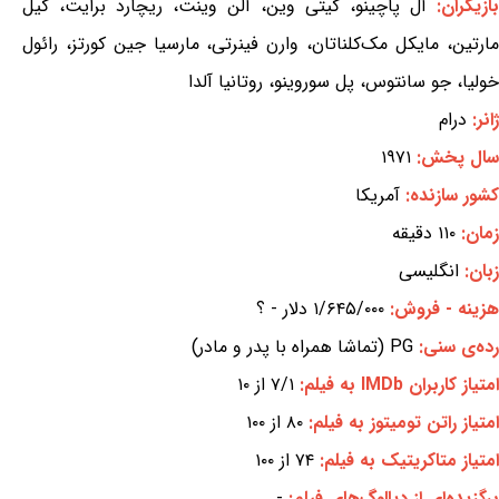
بازیگران:
آل پاچینو، کیتی وین، آلن وینت، ریچارد برایت، کیل
مارتین، مایکل مک‌کلناتان، وارن فینرتی، مارسیا جین کورتز، رائول
خولیا، جو سانتوس، پل سوروینو، روتانیا آلدا
ژانر:
درام
سال پخش:
۱۹۷۱
کشور سازنده:
آمریکا
زمان:
۱۱۰ دقیقه
زبان:
انگلیسی
هزینه - فروش:
۱/۶۴۵/۰۰۰ دلار - ؟
رده‌ی سنی:
PG (تماشا همراه با پدر و مادر)
امتیاز کاربران IMDb به فیلم:
۷/۱ از ۱۰
امتیاز راتن تومیتوز به فیلم:
۸۰ از ۱۰۰
امتیاز متاکریتیک به فیلم:
۷۴ از ۱۰۰
برگزیده‌ای از دیالوگ‌های فیلم:
-