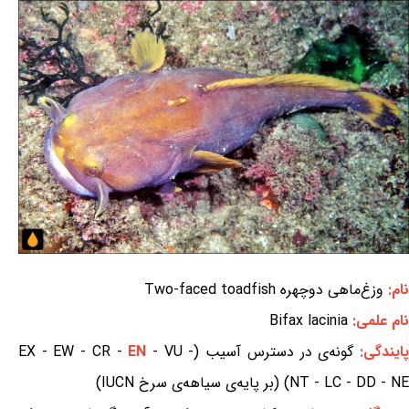
نام:
وزغ‌ماهی دوچهره Two-faced toadfish
نام علمی:
Bifax lacinia
ایندگی:
گونه‌ی در دسترس آسیب (EX - EW - CR -
- VU -
EN
NT - LC - DD - NE) (بر پایه‌ی سیاهه‌ی سرخ IUCN)