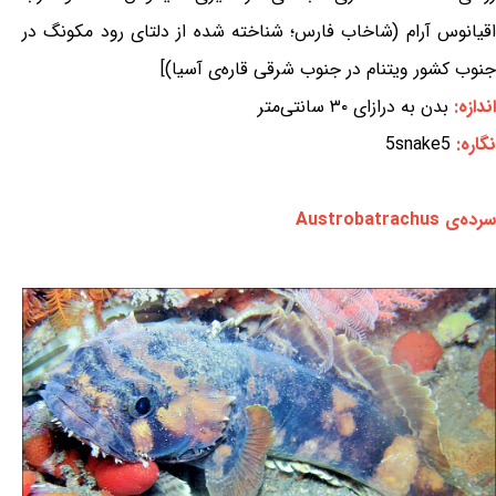
اقیانوس آرام (شاخاب فارس؛ شناخته شده از دلتای رود مکونگ در
جنوب کشور ویتنام در جنوب شرقی قاره‌ی آسیا)]
اندازه:
بدن به درازای ۳۰ سانتی‌متر
نگاره:
5snake5
سرده‌ی Austrobatrachus