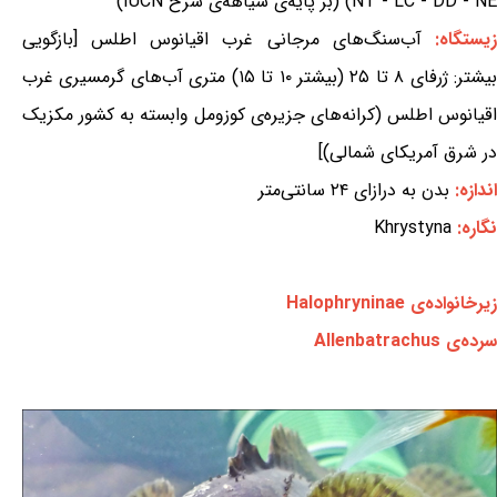
NT - LC - DD - NE) (بر پایه‌ی سیاهه‌ی سرخ IUCN)
یستگاه:
آب‌سنگ‌های مرجانی غرب اقیانوس اطلس [بازگویی
بیشتر: ژرفای ۸ تا ۲۵ (بیشتر ۱۰ تا ۱۵) متری آب‌های گرمسیری غرب
اقیانوس اطلس (کرانه‌های جزیره‌ی کوزومل وابسته به کشور مکزیک
در شرق آمریکای شمالی)]
اندازه:
بدن به درازای ۲۴ سانتی‌متر
نگاره:
Khrystyna
زیرخانواده‌ی Halophryninae
سرده‌ی Allenbatrachus