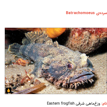
سرده‌ی Batrachomoeus
نام:
وزغ‌ماهی شرقی Eastern frogfish