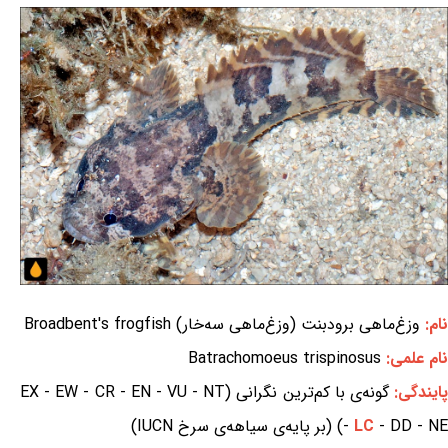
نام:
وزغ‌ماهی برودبنت (وزغ‌ماهی سه‌خار) Broadbent's frogfish
نام علمی:
Batrachomoeus trispinosus
ایندگی:
گونه‌ی با کم‌ترین نگرانی (EX - EW - CR - EN - VU - NT
- DD - NE) (بر پایه‌ی سیاهه‌ی سرخ IUCN)
LC
-