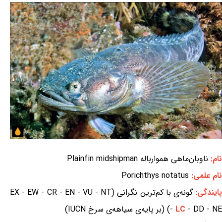
نام:
ناوبان‌ماهی هموارباله Plainfin midshipman
نام علمی:
Porichthys notatus
ایندگی:
گونه‌ی با کم‌ترین نگرانی (EX - EW - CR - EN - VU - NT
- DD - NE) (بر پایه‌ی سیاهه‌ی سرخ IUCN)
LC
-