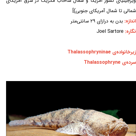
ویرجینیای کشور آمریکا و شمال شاخاب مکزیک در شرق آمریکای
شمالی تا شمال آمریکای جنوبی)]
اندازه:
بدن به درازای ۲۹ سانتی‌متر
نگاره:
Joel Sartore
زیرخانواده‌ی Thalassophryninae
سرده‌ی Thalassophryne