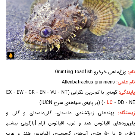
نام:
وزغ‌ماهی خرخرو Grunting toadfish
نام علمی:
Allenbatrachus grunniens
ایندگی:
گونه‌ی با کم‌ترین نگرانی (EX - EW - CR - EN - VU - NT
- DD - NE) (بر پایه‌ی سیاهه‌ی سرخ IUCN)
LC
-
یستگاه:
پهنه‌های زیرکشندی ماسه‌ای، گلی‌ماسه‌ای و گلی و
پای‌رودهای اقیانوس هند و غرب اقیانوس آرام [بازگویی بیشتر:
ژرفای ۵ تا ۵۰ متری آب‌های گرمسیری اقیانوس هند و غرب