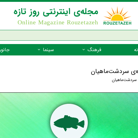
مجله‌ی اینترنتی روز تازه
Online Magazine Rouzetazeh
ه
فرهنگ
سینما
جانور
داستان
بازیگران فیلم
جانوران مهره
اده‌ی سردشت‌ماهیان
نام‌نامه
بهترین فیلم‌ها
جانوران مهر
ی سردشت‌ماهیان
میراث جهانی یونسکو
جانوران مهر
ضرب المثل
جانوران مهر
شعر فارسی
جانوران مه
زندگینامه‌ی بزرگان
جانوران مهر
گفتاورد