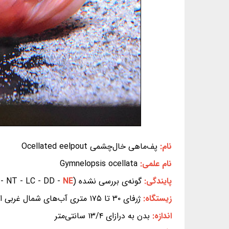
نام:
پف‌ماهی خال‌چشمی Ocellated eelpout
نام علمی:
Gymnelopsis ocellata
پایندگی:
گونه‌ی بررسی نشده (EX - EW - CR - EN - VU - NT - LC - DD -
NE
زیستگاه:
ژرفای ۳۰ تا ۱۷۵ متری آب‌های شمال غربی اقیانوس آرام (دریای اختسک در شرق قاره‌ی آسیا)
اندازه:
بدن به درازای ۱۳/۴ سانتی‌متر