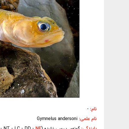
نام:
-
نام علمی:
Gymnelus andersoni
پایندگی:
گونه‌ی بررسی نشده (EX - EW - CR - EN - VU - NT - LC - DD -
NE