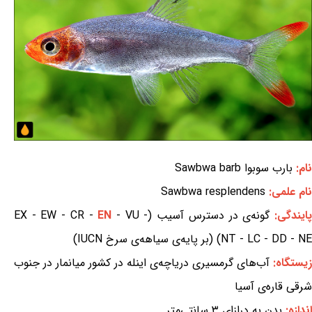
نام:
بارب سوبوا Sawbwa barb
نام علمی:
Sawbwa resplendens
ایندگی:
گونه‌ی در دسترس آسیب (EX - EW - CR -
- VU -
EN
NT - LC - DD - NE) (بر پایه‌ی سیاهه‌ی سرخ IUCN)
زیستگاه:
آب‌های گرمسیری دریاچه‌ی اینله در کشور میانمار در جنوب
شرقی قاره‌ی آسیا
اندازه:
بدن به درازای ۳ سانتی‌متر