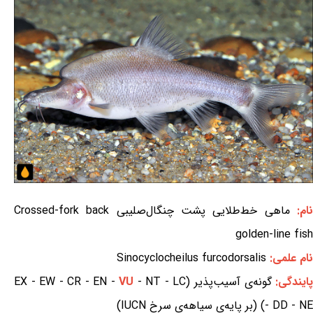
ام:
ماهی خط‌طلایی پشت چنگال‌صلیبی Crossed-fork back
golden-line fish
نام علمی:
Sinocyclocheilus furcodorsalis
ایندگی:
گونه‌ی آسیب‌پذیر (EX - EW - CR - EN -
- NT - LC
VU
- DD - NE) (بر پایه‌ی سیاهه‌ی سرخ IUCN)