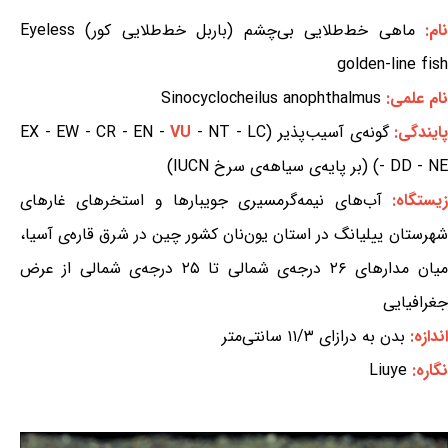
ام:
ماهی خط‌طلایی بی‌چشم (باربل خط‌طلایی کور) Eyeless
golden-line fish
نام علمی:
Sinocyclocheilus anophthalmus
ایندگی:
گونه‌ی آسیب‌پذیر (EX - EW - CR - EN -
- NT - LC
VU
- DD - NE) (بر پایه‌ی سیاهه‌ی سرخ IUCN)
یستگاه:
آب‌های نیمه‌گرمسیری جویبارها و استخرهای غارهای
شهرستان ییلیانگ در استان یون‌نان کشور چین در شرق قاره‌ی آسیا،
میان مدارهای ۲۶ درجه‌ی شمالی تا ۲۵ درجه‌ی شمالی از عرض
جغرافیایی
اندازه:
بدن به درازای ۱۱/۳ سانتی‌متر
نگاره:
Liuye