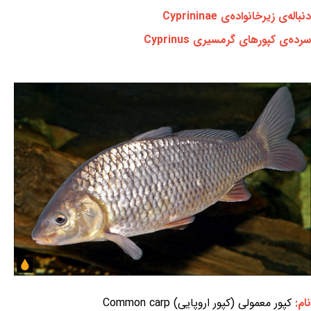
دنباله‌ی زیرخانواده‌ی Cyprininae
سرده‌ی کپورهای گرمسیری Cyprinus
نام:
کپور معمولی (کپور اروپایی) Common carp