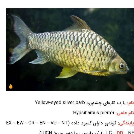
نام:
بارب نقره‌ای چشم‌زرد Yellow-eyed silver barb
نام علمی:
Hypsibarbus pierrei
ایندگی:
گونه‌ی دارای کمبود داده (EX - EW - CR - EN - VU - NT
- NE) (بر پایه‌ی سیاهه‌ی سرخ IUCN)
DD
- LC -