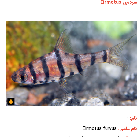
سرده‌ی Eirmotus
نام:
-
نام علمی:
Eirmotus furvus