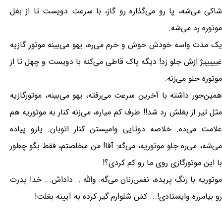
شاكی می‌شه، پا رو می‌گذاره رو گاز، با سرعت دویست تا از بغل
موتوره رد می‌شه.
یک مدت واسه خودش خوش و خرم می‌ره، یهو می‌بینه موتور گازیه
غیییییژ ازش جلو زد! دیگه پاک قاطی می‌کنه با دویست و چهل تا از
موتوره جلو می‌زنه.
همین‌جور داشته با آخرین سرعت می‌رفته، یهو می‌بینه، موتورگازیه
مثل تیر از بغلش رد شد!! طرف كم میاره، می‌زنه كنار به موتوریه هم
علامت می‌ده. خلاصه دوتایی وامیستن كنار اتوبان. یارو پیاده
می‌شه، می‌ره جلو موتوریه، می‌گه: آقا! من مخلصتم، فقط بگو چطور
با این موتورگازی روی ما رو کم کردی؟!
موتوریه با رنگ پریده، نفس‌زنان می‌گه: والله... داداش... خدا پدرت
رو بیامرزه وایستادی!... کش شلوارم گیر کرده به آیینه بغلت!