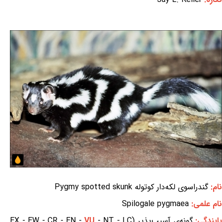
نام:
گندراسوی لکه‌دار کوتوله Pygmy spotted skunk
نام علمی:
Spilogale pygmaea
ایندگی:
گونه‌ی آسیب‌پذیر (EX - EW - CR - EN -
- NT - LC
VU