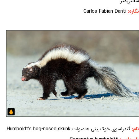
سانتی‌متر
نگاره:
Carlos Fabian Danti
نام:
گندراسوی خوک‌بینی هامبولت Humboldt's hog-nosed skunk