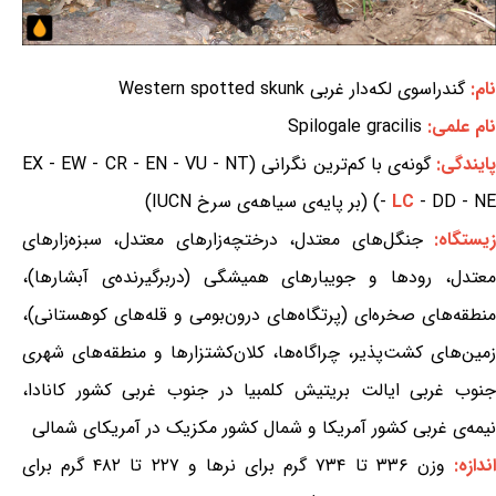
نام:
گندراسوی لکه‌دار غربی Western spotted skunk
نام علمی:
Spilogale gracilis
ایندگی:
گونه‌ی با کم‌ترین نگرانی (EX - EW - CR - EN - VU - NT
- DD - NE) (بر پایه‌ی سیاهه‌ی سرخ IUCN)
LC
-
یستگاه:
جنگل‌های معتدل، درختچه‌زارهای معتدل، سبزه‌زارهای
معتدل، رودها و جویبارهای همیشگی (دربرگیرنده‌ی آبشارها)،
منطقه‌های صخره‌ای (پرتگاه‌های درون‌بومی و قله‌های کوهستانی)،
زمین‌های کشت‌پذیر، چراگاه‌ها، کلان‌کشتزارها و منطقه‌های شهری
جنوب غربی ایالت بریتیش کلمبیا در جنوب غربی کشور کانادا،
نیمه‌ی غربی کشور آمریکا و شمال کشور مکزیک در آمریکای شمالی
ندازه:
وزن ۳۳۶ تا ۷۳۴ گرم برای نرها و ۲۲۷ تا ۴۸۲ گرم برای