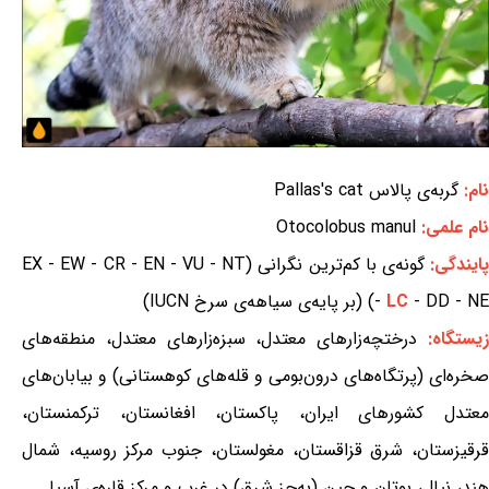
نام:
گربه‌ی پالاس Pallas's cat
نام علمی:
Otocolobus manul
ایندگی:
گونه‌ی با کم‌ترین نگرانی (EX - EW - CR - EN - VU - NT
- DD - NE) (بر پایه‌ی سیاهه‌ی سرخ IUCN)
LC
-
یستگاه:
درختچه‌زارهای معتدل، سبزه‌زارهای معتدل، منطقه‌های
صخره‌ای (پرتگاه‌های درون‌بومی و قله‌های کوهستانی) و بیابان‌های
معتدل کشورهای ایران، پاکستان، افغانستان، ترکمنستان،
قرقیزستان، شرق قزاقستان، مغولستان، جنوب مرکز روسیه، شمال
هند، نپال، بوتان و چین (به‌جز شرق) در غرب و مرکز قاره‌ی آسیا