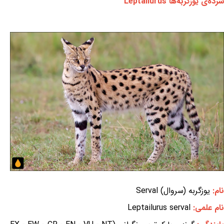
سرده‌ی یوزگربه‌ها Leptailurus
نام:
یوزگربه (سروال) Serval
نام علمی:
Leptailurus serval