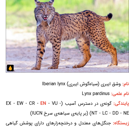
نام:
وشق ایبری (سیاه‌گوش ایبری) Iberian lynx
نام علمی:
Lynx pardinus
ایندگی:
گونه‌ی در دسترس آسیب (EX - EW - CR -
- VU -
EN
NT - LC - DD - NE) (بر پایه‌ی سیاهه‌ی سرخ IUCN)
یستگاه:
جنگل‌های معتدل و درختچه‌زارهای دارای پوشش گیاهی