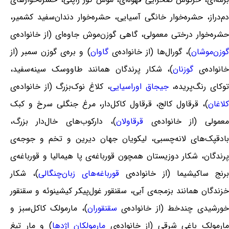
دم‌دراز، حشره‌خوار خانگی آسیایی، حشره‌خوار دندان‌سفید کشمیر،
حشره‌خوار درختی معمولی، گاهی گوزن‌موش جاوه‌ای (از خانواده‌ی
وزن‌موشان
)، گورال‌ها (از خانواده‌ی
گاوان
) و بره‌ی گوزن سمبر (از
انواده‌ی
گوزنان
)، شکار پرندگان همانند طاووسک سینه‌سفید،
وکای رنگ‌پریده،
جیجاق اوراسیایی
، کلاغ نوک‌بزرگ (از خانواده‌ی
کلاغان
)، قرقاول کالج، قرقاول کاکل‌دار، مرغ جنگلی سرخ و کبک
معمولی (از خانواده‌ی
قرقاولان
)، دارکوب‌های خال‌دار بزرگ،
بادقپک‌های لانه‌چسبی، لیکویان جهان دیرین و تخم و جوجه‌ی
پرندگان، شکار دوزیستان همچون قورباغه‌ی پا هیمالیا و قورباغه‌ی
برنج ساکیشیما (از خانواده‌ی
قورباغه‌های زبان‌چنگالی
)، شکار
خزندگان همانند بزمجه‌ی آبی، سقنقور غول‌پیکر کیشینوئه و سقنقور
ورشیدی چندخط (از خانواده‌ی
سقنقوران
)، مارمولک کاکل‌سبز و
ارمولک باغی شرقی (از خانواده‌ی
مارمولکان اژدها
) و مار تیغ