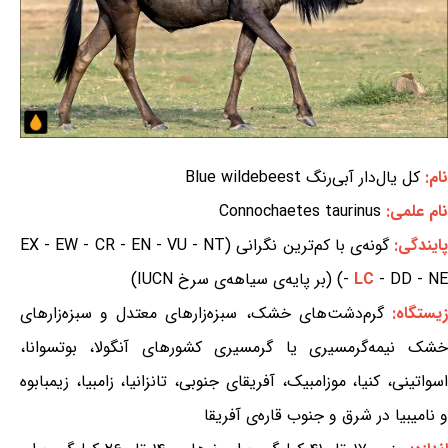
نام:
کل یال‌دار آبی‌رنگ Blue wildebeest
نام علمی:
Connochaetes taurinus
ایندگی:
گونه‌ی با کم‌ترین نگرانی (EX - EW - CR - EN - VU - NT
- DD - NE) (بر پایه‌ی سیاهه‌ی سرخ IUCN)
LC
-
یستگاه:
گرم‌دشت‌های خشک، سبزه‌زارهای معتدل و سبزه‌زارهای
خشک نیمه‌گرمسیری یا گرمسیری کشورهای آنگولا، بوتسوانا،
اسواتینی، کنیا، موزامبیک، آفریقای جنوبی، تانزانیا، زامبیا، زیمبابوه
و نامیبیا در شرق و جنوب قاره‌ی آفریقا