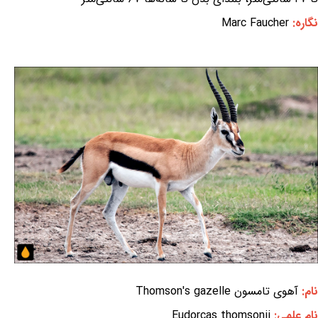
نگاره:
Marc Faucher
نام:
آهوی تامسون Thomson's gazelle
نام علمی:
Eudorcas thomsonii