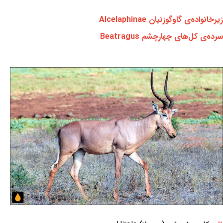
زیرخانواده‌ی گاوگوزنیان Alcelaphinae
سرده‌ی کل‌های چهارچشم Beatragus