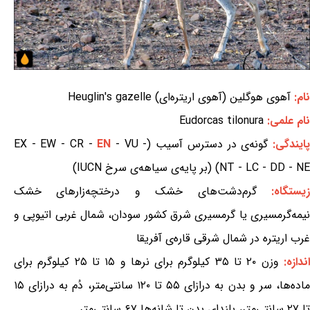
نام:
آهوی هوگلین (آهوی اریتره‌ای) Heuglin's gazelle
نام علمی:
Eudorcas tilonura
ایندگی:
گونه‌ی در دسترس آسیب (EX - EW - CR -
- VU -
EN
NT - LC - DD - NE) (بر پایه‌ی سیاهه‌ی سرخ IUCN)
یستگاه:
گرم‌دشت‌های خشک و درختچه‌زارهای خشک
نیمه‌گرمسیری یا گرمسیری شرق کشور سودان، شمال غربی اتیوپی و
غرب اریتره در شمال شرقی قاره‌ی آفریقا
ندازه:
وزن ۲۰ تا ۳۵ کیلوگرم برای نرها و ۱۵ تا ۲۵ کیلوگرم برای
ماده‌ها، سر و بدن به درازای ۵۵ تا ۱۲۰ سانتی‌متر، دُم به درازای ۱۵
تا ۲۷ سانتی‌متر، بلندای بدن تا شانه‌ها ۶۷ سانتی‌متر