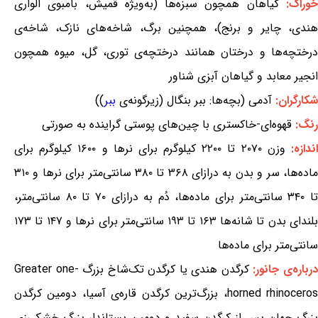
وراک:
گیاهان همچون سبزه‌ها (به‌ویژه قمیش، بامبوی الواری
هندی، چایر و برنج)، همچنین برگ، شاخه‌های نازک، شاخه‌ی
درختچه‌ها و درختان همانند درختچه‌ی توری، گل، میوه همچون
انجیر معابد و گیاهان آبزی شناور
شکارگران:
آدمی (بچه‌ها: ببر بنگال (زیرگونه‌ی
ببر
))
رنگ:
قهوه‌ای-خاکستری با چین‌های پوستی گراینده به صورتی
ندازه:
وزن ۲۰۷۰ تا ۲۲۰۰ کیلوگرم برای نرها و ۱۶۰۰ کیلوگرم برای
ماده‌ها، سر و بدن به درازای ۳۶۸ تا ۳۸۰ سانتی‌متر برای نرها و ۳۱۰
تا ۳۴۰ سانتی‌متر برای ماده‌ها، دُم به درازای ۷۰ تا ۸۰ سانتی‌متر،
بلندای بدن تا شانه‌ها ۱۶۳ تا ۱۹۳ سانتی‌متر برای نرها و ۱۴۷ تا ۱۷۳
سانتی‌متر برای ماده‌ها
رباره‌ی جانور:
کرگدن هندی یا کرگدن تک‌شاخ بزرگ Greater one-
horned rhinoceros، بزرگ‌ترین کرگدن قاره‌ی آسیا، دومین کرگدن
بزرگ جهان پس از کرگدن سفید و دومین پستاندار بزرگ خشکی‌زی