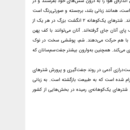
 اندازه‌ی هوا را به درون شش‌های خود بفرستند و در
ان است، همانند زبانی بلند، برجسته و صورتی‌رنگ است
و برای کشش شترهای ماده و چیرگی بر قلمرو، کاربرد دارد. این جانوران سُم‌رو هستند و بر روی نوک انگشتان پا راه می‌روند. شترهای یک‌کوهانه ۲ انگشت بزرگ در هر یک از
پای آنان جای گرفته‌اند. آنان می‌توانند با کف پهن
 را با هم حرکت می‌دهند. سُم، پوششی سخت در نوک
ی می‌کند. همچنین به‌وارون بیشتر جفت‌سم‌سانان که
هزار سال با دست‌درازی آدمی در روند جفت‌گیری و پرورش شترهای
های فراوانی دگرگون شده‌اند. همچنین شتر یک‌کوهانه‌ی رمیده Feral Dromedary camel، شتری رام شده است که به طبیعت بازگشته است. به زبانی
ای شترهای یک‌کوهانه‌ی رمیده در بخش‌هایی از کشور