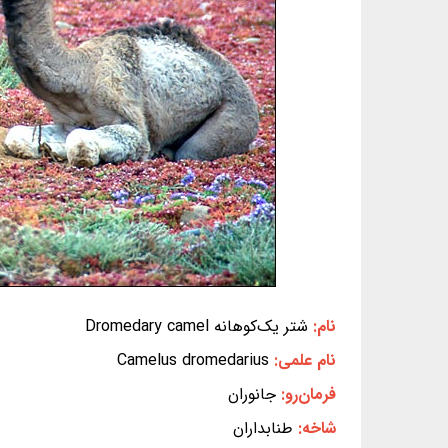
نام:
شتر یک‌کوهانه Dromedary camel
نام علمی:
Camelus dromedarius
فرمان‌رو:
جانوران
شاخه:
طنابداران