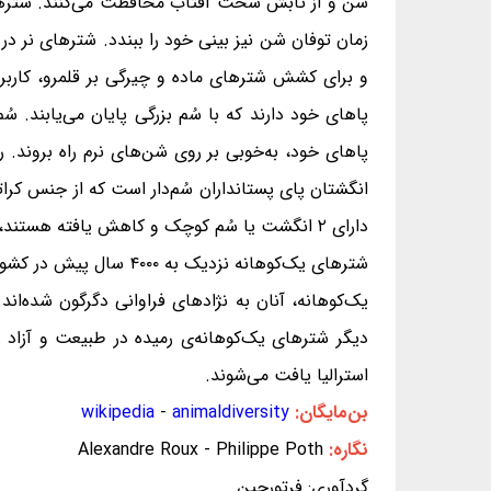
شن و از تابش سخت آفتاب محافظت می‌کنند. شترها در ز
زمان توفان شن نیز بینی خود را ببندد. شترهای نر در 
پاهای خود دارند که با سُم بزرگی پایان می‌یابند. س
پاهای خود، به‌خوبی بر روی شن‌های نرم راه بروند
انگشتان پای پستانداران سُم‌دار است که از جنس کرا
دارای ۲ انگشت یا سُم کوچک و کاهش یافته هستند، شترهای یک‌کوهانه این ۲ انگشت یا سُم را ندارند.
شترهای یک‌کوهانه نزدی
دیگر شترهای یک‌کوهانه‌ی رمیده در طبیعت و آزاد زن
استرالیا یافت می‌شوند.
بن‌مایگان:
animaldiversity
-
wikipedia
نگاره:
Alexandre Roux - Philippe Poth
گردآوری: فرتورچین