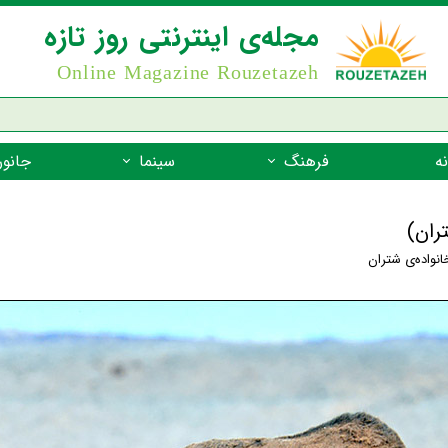
مجله‌ی اینترنتی روز تازه
Online Magazine Rouzetazeh
ه
فرهنگ
سینما
جانور
داستان
بازیگران فیلم
جانوران مهره
ران)
نام‌نامه
بهترین فیلم‌ها
جانوران مهر
انواده‌ی شتران
میراث جهانی یونسکو
جانوران مهر
ضرب المثل
جانوران مهر
شعر فارسی
جانوران مه
زندگینامه‌ی بزرگان
جانوران مهر
گفتاورد