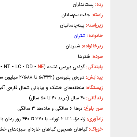
رده:
پستانداران
راسته:
جفت‌سم‌سانان
زیرراسته:
پینه‌پاسانیان
خانواده:
شتران
زیرخانواده:
شتریان
سرده:
شترها
پایندگی:
گونه‌ی بررسی نشده (EX - EW - CR - EN - VU - NT - LC - DD -
NE
پیدایش:
دوره‌ی پلیوسن (۵/۳۳۲ تا ۲/۵۸۸ میلیون سال پیش)
زیستگاه:
منطقه‌های خشک و بیابانی شمال قاره‌ی آفریق
زندگانی:
۴۰ سال (دربند ۴۰ تا ۵۰ سال)
سن بلوغ:
نرها ۶ سالگی و ماده‌ها ۳ سالگی
زادآوری:
زنده‌زا، ۱ تا ۲ نوزاد، با ۳۷۰ تا ۴۴۰ روز زمان بارداری
خوراک:
گیاهان همچون گیاهان خاردار، سبزه‌های خشک، 