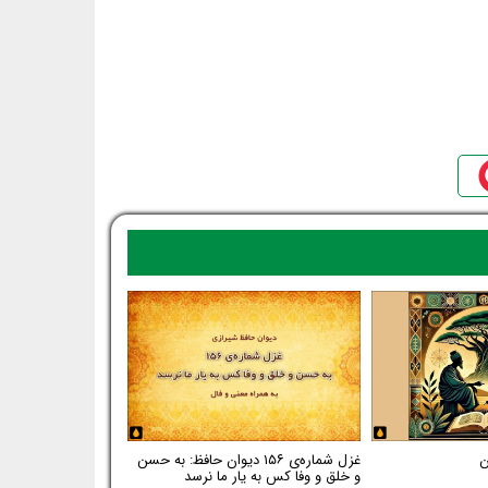
غزل شماره‌ی ۱۵۶ دیوان حافظ: به حسن
و خلق و وفا کس به یار ما نرسد