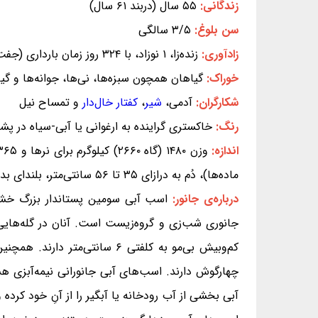
زندگانی:
۵۵ سال (دربند ۶۱ سال)
سن بلوغ:
۳/۵ سالگی
زادآوری:
زنده‌زا، ۱ نوزاد، با ۳۲۴ روز زمان بارداری (جفت‌گیری و زایمان اسب‌های آبی هر دو در آب روی می‌دهد.)
خوراک:
گیاهان همچون سبزه‌ها، نی‌ها، جوانه‌ها و گی
شکارگران:
آدمی،
شیر
،
کفتار خال‌دار
و تمساح نیل
رنگ:
خاکستری گراینده به ارغوانی یا آبی-سیاه در پ
اندازه:
ماده‌ها)، دُم به درازای ۳۵ تا ۵۶ سانتی‌متر، بلندای بدن تا شانه‌ها ۱۴۰ تا ۱۶۵ سانتی‌متر برای نرها و ۱۳۰ تا ۱۴۵ سانتی‌متر برای ماده‌ها
درباره‌ی جانور:
اسب آبی سومین پستاندار بزرگ خشک
کم‌وبیش بی‌مو به کلفتی ۶ سا
چهارگوش دارند. اسب‌های آبی جانورانی نیمه‌آبزی هست
آبی بخشی از آب رودخانه یا آبگیر را از آنِ خود کرده