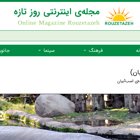
مجله‌ی اینترنتی روز تازه
Online Magazine Rouzetazeh
ه
فرهنگ
سینما
جانور
داستان
بازیگران فیلم
جانوران مهره
ان)
نام‌نامه
بهترین فیلم‌ها
جانوران مهر
ه‌ی اسب‌آبیان
میراث جهانی یونسکو
جانوران مهر
ضرب المثل
جانوران مهر
شعر فارسی
جانوران مه
زندگینامه‌ی بزرگان
جانوران مهر
گفتاورد