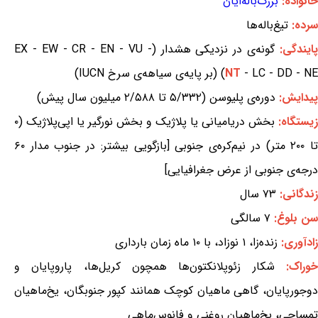
خانواده:
بزرگ‌باله‌ایان
سرده:
تیغ‌باله‌ها
ایندگی:
گونه‌ی در نزدیکی هشدار (EX - EW - CR - EN - VU -
- LC - DD - NE) (بر پایه‌ی سیاهه‌ی سرخ IUCN)
NT
پیدایش:
دوره‌ی پلیوسن (۵/۳۳۲ تا ۲/۵۸۸ میلیون سال پیش)
زیستگاه:
بخش دریامیانی یا پلاژیک و بخش نورگیر یا اپی‌پلاژیک (۰
تا ۲۰۰ متر) در نیم‌کره‌ی جنوبی [بازگویی بیشتر: در جنوب مدار ۶۰
درجه‌ی جنوبی از عرض جغرافیایی]
زندگانی:
۷۳ سال
سن بلوغ:
۷ سالگی
زادآوری:
زنده‌زا، ۱ نوزاد، با ۱۰ ماه زمان بارداری
وراک:
شکار زئوپلانکتون‌ها همچون کریل‌ها، پاروپایان و
دوجورپایان، گاهی ماهیان کوچک همانند کپور جنوبگان، یخ‌ماهیان
تمساحی، یخ‌ماهیان روغنی و فانوس‌ماهی