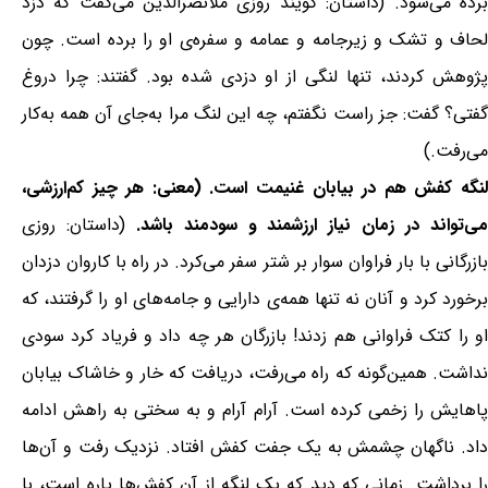
برده می‌شود. (داستان: گویند روزی ملانصرالدین می‌گفت که دزد
لحاف و تشک و زیرجامه و عمامه و سفره‌ی او را برده است. چون
پژوهش کردند، تنها لنگی از او دزدی شده بود. گفتند: چرا دروغ
گفتی؟ گفت: جز راست نگفتم، چه این لنگ مرا به‌جای آن همه به‌کار
می‌رفت.)
لنگه کفش هم در بیابان غنیمت است. (معنی: هر چیز کم‌ارزشی،
ی‌تواند در زمان نیاز ارزشمند و سودمند باشد.
(داستان: روزی
بازرگانی با بار فراوان سوار بر شتر سفر می‌کرد. در راه با کاروان دزدان
برخورد کرد و آنان نه تنها همه‌ی دارایی و جامه‌های او را گرفتند، که
او را کتک فراوانی هم زدند! بازرگان هر چه داد و فریاد کرد سودی
نداشت. همین‌گونه که راه می‌رفت، دریافت که خار و خاشاک بیابان
پاهایش را زخمی کرده است. آرام آرام و به سختی به راهش ادامه
داد. ناگهان چشمش به یک جفت کفش افتاد. نزدیک رفت و آن‌ها
را برداشت. زمانی که دید که یک لنگه از آن کفش‌ها پاره است، با