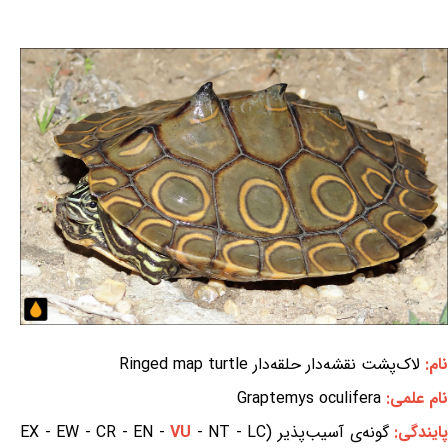
نام:
لاک‌پشت نقشه‌دار حلقه‌دار Ringed map turtle
نام علمی:
Graptemys oculifera
ایندگی:
گونه‌ی آسیب‌پذیر (EX - EW - CR - EN -
- NT - LC
VU