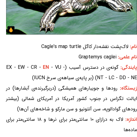
نام:
لاک‌پشت نقشه‌دار کاگل Cagle's map turtle
نام علمی:
Graptemys caglei
ایندگی:
گونه‌ی در دسترس آسیب (EX - EW - CR -
- VU -
EN
NT - LC - DD - NE) (بر پایه‌ی سیاهه‌ی سرخ IUCN)
یستگاه:
رودها و جویبارهای همیشگی (دربرگیرنده‌ی آبشارها) در
ایالت تگزاس در جنوب کشور آمریکا در آمریکای شمالی (بیشتر
رودهای گوادالوپه، سن آنتونیو و سن مارکو و شاخه‌های آن‌ها)
ندازه:
لاک به درازای ۱۰ سانتی‌متر برای نرها و ۱۸ سانتی‌متر برای
ماده‌ها