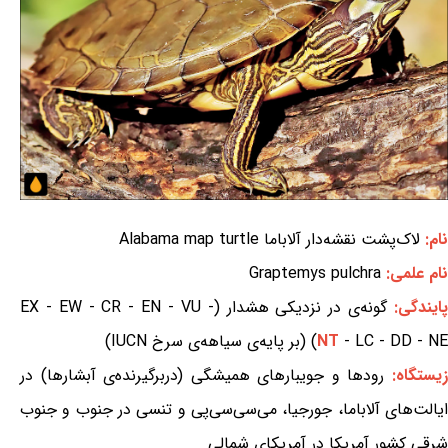
نام:
لاک‌پشت نقشه‌دار آلاباما Alabama map turtle
نام علمی:
Graptemys pulchra
ایندگی:
گونه‌ی در نزدیکی هشدار (EX - EW - CR - EN - VU -
- LC - DD - NE) (بر پایه‌ی سیاهه‌ی سرخ IUCN)
NT
یستگاه:
رودها و جویبارهای همیشگی (دربرگیرنده‌ی آبشارها) در
ایالت‌های آلاباما، جورجیا، می‌سی‌سی‌پی و تنسی در جنوب و جنوب
شرقی کشور آمریکا در آمریکای شمالی