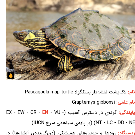
نام:
لاک‌پشت نقشه‌دار پسکگولا Pascagoula map turtle
نام علمی:
Graptemys gibbonsi
ایندگی:
گونه‌ی در دسترس آسیب (EX - EW - CR -
- VU -
EN
NT - LC - DD - NE) (بر پایه‌ی سیاهه‌ی سرخ IUCN)
یستگاه:
رودها و جویبارهای همیشگی (دربرگیرنده‌ی آبشارها) در