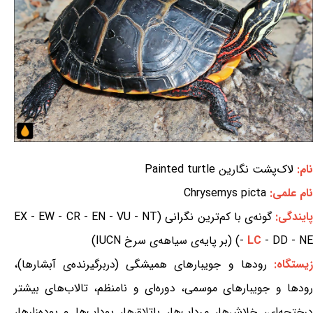
نام:
لاک‌پشت نگارین Painted turtle
نام علمی:
Chrysemys picta
ایندگی:
گونه‌ی با کم‌ترین نگرانی (EX - EW - CR - EN - VU - NT
- DD - NE) (بر پایه‌ی سیاهه‌ی سرخ IUCN)
LC
-
یستگاه:
رودها و جویبارهای همیشگی (دربرگیرنده‌ی آبشارها)،
رودها و جویبارهای موسمی، دوره‌ای و نامنظم، تالاب‌های بیشتر
درختچه‌ای، خلاش‌ها، مرداب‌ها، باتلاق‌ها، پوداب‌ها و پوده‌زارها،