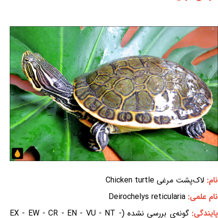
نام:
لاک‌پشت مرغی Chicken turtle
نام علمی:
Deirochelys reticularia
ایندگی:
گونه‌ی بررسی نشده (EX - EW - CR - EN - VU - NT -