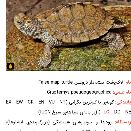
نام:
لاک‌پشت نقشه‌دار دروغین False map turtle
نام علمی:
Graptemys pseudogeographica
ایندگی:
گونه‌ی با کم‌ترین نگرانی (EX - EW - CR - EN - VU - NT
- DD - NE) (بر پایه‌ی سیاهه‌ی سرخ IUCN)
LC
-
یستگاه:
رودها و جویبارهای همیشگی (دربرگیرنده‌ی آبشارها)،