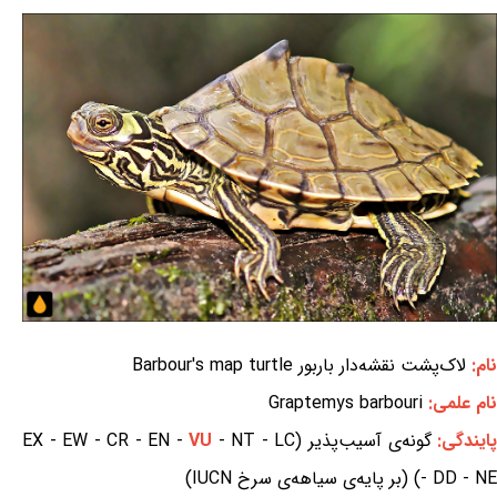
نام:
لاک‌پشت نقشه‌دار باربور Barbour's map turtle
نام علمی:
Graptemys barbouri
ایندگی:
گونه‌ی آسیب‌پذیر (EX - EW - CR - EN -
- NT - LC
VU
- DD - NE) (بر پایه‌ی سیاهه‌ی سرخ IUCN)