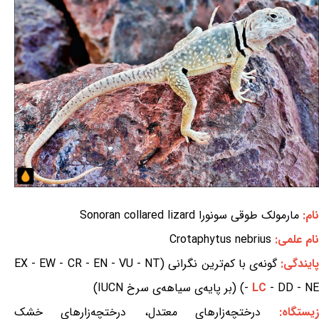
نام:
مارمولک طوقی سونورا Sonoran collared lizard
نام علمی:
Crotaphytus nebrius
ایندگی:
گونه‌ی با کم‌ترین نگرانی (EX - EW - CR - EN - VU - NT
- DD - NE) (بر پایه‌ی سیاهه‌ی سرخ IUCN)
LC
-
زیستگاه:
درختچه‌زارهای معتدل، درختچه‌زارهای خشک