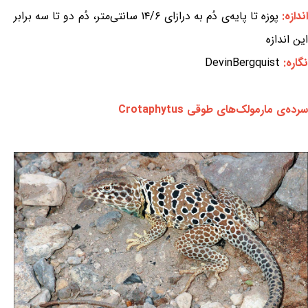
ندازه:
پوزه تا پایه‌ی دُم به درازای ۱۴/۶ سانتی‌متر، دُم دو تا سه برابر
این اندازه
نگاره:
DevinBergquist
سرده‌ی مارمولک‌های طوقی Crotaphytus