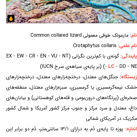
نام:
مارمولک طوقی معمولی Common collared lizard
نام علمی:
Crotaphytus collaris
ایندگی:
گونه‌ی با کم‌ترین نگرانی (EX - EW - CR - EN - VU - NT
- DD - NE) (بر پایه‌ی سیاهه‌ی سرخ IUCN)
LC
-
یستگاه:
جنگل‌های معتدل، درختچه‌زارهای معتدل، درختچه‌زارهای
خشک نیمه‌گرمسیری یا گرمسیری، سبزه‌زارهای معتدل، منطقه‌های
صخره‌ای (پرتگاه‌های درون‌بومی و قله‌های کوهستانی) و بیابان‌های
داغ، معتدل و سرد مرکز و جنوب مرکز کشور آمریکا و شمال کشور
مکزیک در آمریکای شمالی
اندازه:
پوزه تا پایه‌ی دُم به درازای ۱۳/۱ سانتی‌متر، دُم دو برابر این