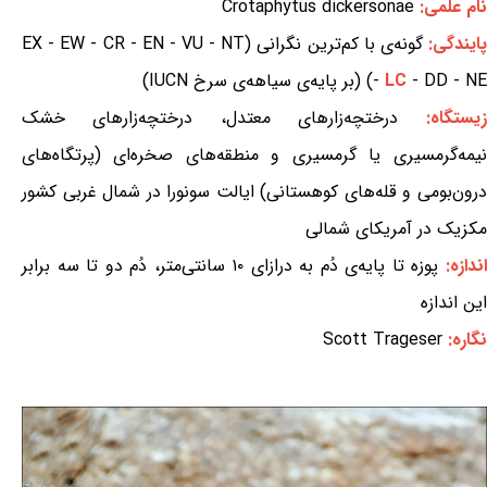
نام علمی:
Crotaphytus dickersonae
ایندگی:
گونه‌ی با کم‌ترین نگرانی (EX - EW - CR - EN - VU - NT
- DD - NE) (بر پایه‌ی سیاهه‌ی سرخ IUCN)
LC
-
زیستگاه:
درختچه‌زارهای معتدل، درختچه‌زارهای خشک
نیمه‌گرمسیری یا گرمسیری و منطقه‌های صخره‌ای (پرتگاه‌های
درون‌بومی و قله‌های کوهستانی) ایالت سونورا در شمال غربی کشور
مکزیک در آمریکای شمالی
ندازه:
پوزه تا پایه‌ی دُم به درازای ۱۰ سانتی‌متر، دُم دو تا سه برابر
این اندازه
نگاره:
Scott Trageser