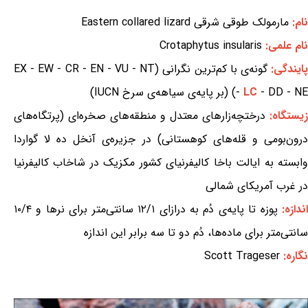
نام:
مارمولک طوقی شرقی Eastern collared lizard
نام علمی:
Crotaphytus insularis
ایندگی:
گونه‌ی با کم‌ترین نگرانی (EX - EW - CR - EN - VU - NT
- DD - NE) (بر پایه‌ی سیاهه‌ی سرخ IUCN)
LC
-
زیستگاه:
درختچه‌زارهای معتدل و منطقه‌های صخره‌ای (پرتگاه‌های
درون‌بومی و قله‌های کوهستانی) در جزیره‌ی آنخل ده لا گواردا
وابسته به ایالت باخا کالیفرنیای کشور مکزیک در شاخاب کالیفرنیا
در غرب آمریکای شمالی
ندازه:
پوزه تا پایه‌ی دُم به درازای ۱۲/۱ سانتی‌متر برای نرها و ۱۰/۴
سانتی‌متر برای ماده‌ها، دُم دو تا سه برابر این اندازه
نگاره:
Scott Trageser