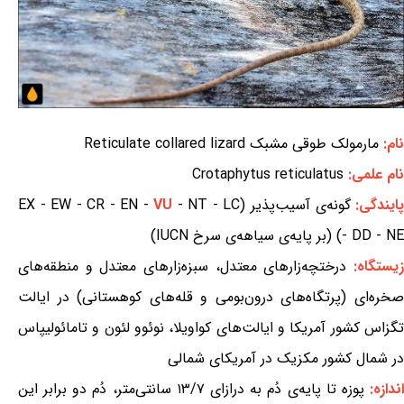
نام:
مارمولک طوقی مشبک Reticulate collared lizard
نام علمی:
Crotaphytus reticulatus
ایندگی:
گونه‌ی آسیب‌پذیر (EX - EW - CR - EN -
- NT - LC
VU
- DD - NE) (بر پایه‌ی سیاهه‌ی سرخ IUCN)
یستگاه:
درختچه‌زارهای معتدل، سبزه‌زارهای معتدل و منطقه‌های
صخره‌ای (پرتگاه‌های درون‌بومی و قله‌های کوهستانی) در ایالت
تگزاس کشور آمریکا و ایالت‌های کواویلا، نوئوو لئون و تامائولیپاس
در شمال کشور مکزیک در آمریکای شمالی
ندازه:
پوزه تا پایه‌ی دُم به درازای ۱۳/۷ سانتی‌متر، دُم دو برابر این