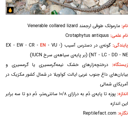
نام:
مارمولک طوقی ارجمند Venerable collared lizard
نام علمی:
Crotaphytus antiquus
ایندگی:
گونه‌ی در دسترس آسیب (EX - EW - CR -
- VU -
EN
NT - LC - DD - NE) (بر پایه‌ی سیاهه‌ی سرخ IUCN)
یستگاه:
درختچه‌زارهای خشک نیمه‌گرمسیری یا گرمسیری و
بیابان‌های داغ جنوب غربی ایالت کواویلا در شمال کشور مکزیک در
آمریکای شمالی
ندازه:
پوزه تا پایه‌ی دُم به درازای ۱۰/۸ سانتی‌متر، دُم دو تا سه برابر
این اندازه
نگاره:
Reptilefact.com