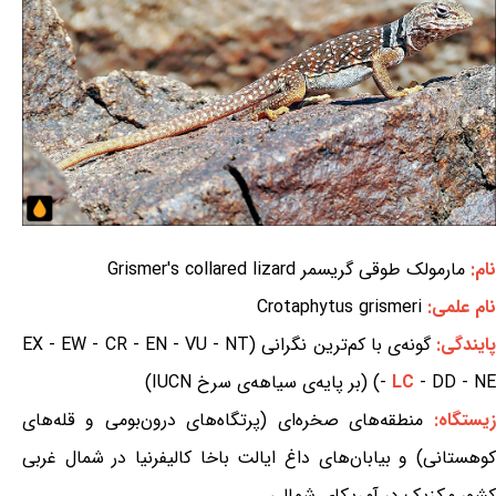
نام:
مارمولک طوقی گریسمر Grismer's collared lizard
نام علمی:
Crotaphytus grismeri
ایندگی:
گونه‌ی با کم‌ترین نگرانی (EX - EW - CR - EN - VU - NT
- DD - NE) (بر پایه‌ی سیاهه‌ی سرخ IUCN)
LC
-
زیستگاه:
منطقه‌های صخره‌ای (پرتگاه‌های درون‌بومی و قله‌های
کوهستانی) و بیابان‌های داغ ایالت باخا کالیفرنیا در شمال غربی
کشور مکزیک در آمریکای شمالی