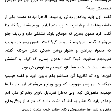
تصمیمش چیه؟
گفت: اول باید برنامه‌ی زمانی رو ببینه، ظاهرا برنامه دست یکی از
دانشجوها به اسم فیلیپ بود. پرسیدم فیلیپ رو می‌شناسی؟ کاترینا
گفت: آره، همون پسری که موهای بلوند قشنگی داره و ردیف جلو
می‌شینه! گفتم: نمی‌دونم کی و می‌گی! گفت: همون پسر خوش‌تیپ
که معمولا پیراهن و شلوار روشن شیکی تنش می‌کنه. گفتم:
نمی‌دونم منظورت کیه؟ گفت: همون پسری که کیف و کفشش
همیشه ست هست باهم! بازم نفهمیدم منظورش کی بود.
اون‌جا بود که کاترینا تُن صداشو یکم پایین آورد و گفت فیلیپ
دیگه، همون پسر مهربونی که روی ویلچر می‌شینه. این بار دقیقا
فهمیدم منظورش کیه، ولی به‌طرز غیرقابل باوری رفتم تو فکر. آدم
چه‌قدر باید نگاهش به اطراف مثبت باشه که بتونه از ویژگی‌های
منفی و نقص‌ها چشم‌پوشی کنه. چقدر خوبه مثبت دیدن.