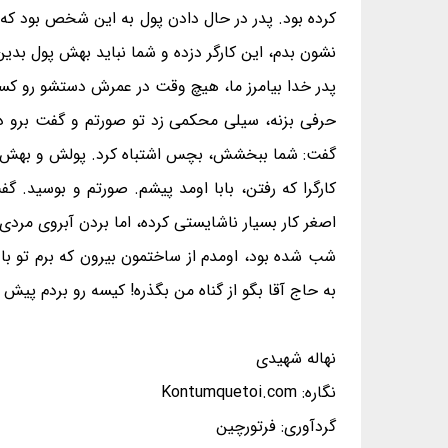
کرده بود. پدر در حال دادن پول به این شخص بود که من
نشون بدم، این کارگر دزده و شما نباید بهش پول بدین
پدر خدا بیامرز ما، هیچ وقت در عمرش دستشو رو کسی
حرفی بزنه، سیلی محکمی زد تو صورتم و گفت برو ده
گفت: شما ببخشش، بچس اشتباه کرد. پولش و بهش داد. ۲۰ تومان هم گذاشت روش، گفت اینم به‌خاطر زحمت اضافت! من گریه‌کنان رفتم تو اطاق، دیگم
کارگرا که رفتن، بابا اومد پیشم. صورتم و بوسید.
اصغر کار بسیار ناشایستی کرده، اما بردن آبروی مردی 
شب شده بود، اومدم از ساختمون بیرون که برم تو ب
به حاج آقا بگو از گناه من بگذره! کیسه رو بردم پیش ب
نهاله شهیدی
نگاره: Kontumquetoi.com
گردآوری: فرتورچین