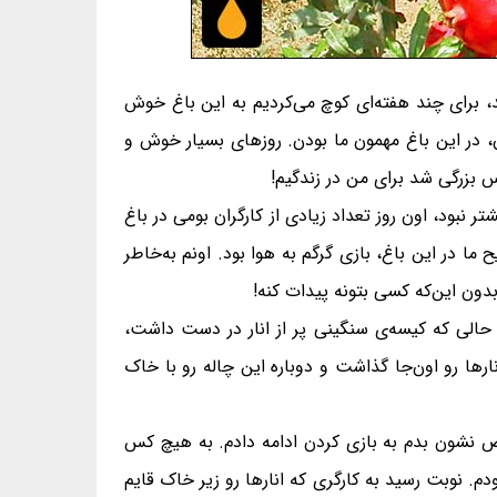
د، برای چند هفته‌ای کوچ می‌کردیم به این باغ خوش
ه‌هاشون، در این باغ مهمون ما بودن. روزهای بسیار خوش و
س بزرگی شد برای من در زندگیم!
 شهریور بود، همه‌ی فامیل اونجا جمع بودن چون که وقت جمع کردن انارها رسیده بود. ۸-۹ سالم بیشتر نبود، اون روز تعداد زیادی از کارگران بومی در باغ
 در این باغ، بازی گرگم به هوا بود. اونم به‌خاطر
دون این‌که کسی بتونه پیدات کنه!
در حالی که کیسه‌ی سنگینی پر از انار در دست داشت،
ا رو اون‌جا گذاشت و دوباره این چاله رو با خاک
خص نشون بدم به بازی کردن ادامه دادم. به هیچ کس
م. نوبت رسید به کارگری که انارها رو زیر خاک قایم