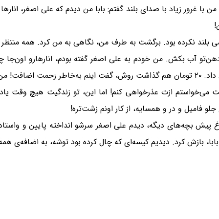
 با غرور زیاد با صدای بلند گفتم: بابا من دیدم که علی‌ اصغر، انارها
!
 بلند نکرده بود. برگشت به طرف من، نگاهی به من کرد. همه منتظر عک
ن‌تو آب بکش. من خودم به علی اصغر گفته بودم، انار‌هارو اون‌جا
 بیرون نیومدم!
 گفت می‌خواستم ازت عذرخواهی کنم! اما این، تو زندگیت هیچ وقت یا
جلو فامیل و در و همسایه، از کار اونم زشت‌تره!
اغ پیش بچه‌های دیگه، دیدم علی اصغر سرشو انداخته پایین و واستاد
ابا، بازش کرد. دیدیم کیسه‌ای که چال کرده بود توشه، به اضافه‌ی همه 