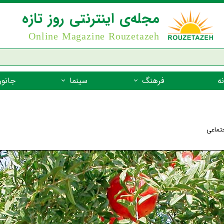
مجله‌ی اینترنتی روز تازه
Online Magazine Rouzetazeh
ه
فرهنگ
سینما
جانور
داستان
بازیگران فیلم
جانوران مهره
نام‌نامه
بهترین فیلم‌ها
جانوران مهر
جتماعی
میراث جهانی یونسکو
جانوران مهر
ضرب المثل
جانوران مهر
شعر فارسی
جانوران مه
زندگینامه‌ی بزرگان
جانوران مهر
گفتاورد