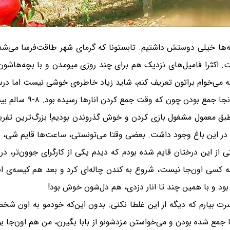
 بچه‌ها خیلی دوستش داشتیم. تابستونا که گرمای شهر طاقت‌فرسا می‌ش
با شهر فاصله داشت. اکثرا فامیل‌های نزدیک هم برای چند روزی میومدن و با بچ
 که می‌خوام براتون تعریف کنم، شاید زیاد خاطره‌ی خوشی نیست اما در
تا جایی که یادمه، اواخر
بق معمول مشغول بازی کردن و خوش گذروندن بودیم! بزرگ‌ترین تفریح ما
 که در این باغ وجود داشت. بعضی وقتا می‌تونستی، ساعت‌ها قایم شی، ب
یکی از این درختان قایم شده بودم که دیدم یکی از کارگرای جوون‌تر، 
سی اون‌جا نیست، شروع به کندن چاله‌ای کرد و بعد هم کیسه‌ی اناره
ود و با همین چند تا انار دزدی، هم دل‌شون خوش بود!
 سرت بیارم که دیگه از این غلطا نکنی. بدون این‌که خودمو به اون ش
جمع شده بودن و می‌خواستن مزدشونو از بابا بگیرن، من هم اون‌جا بود