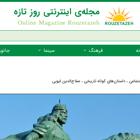
مجله‌ی اینترنتی روز تازه
Online Magazine Rouzetazeh
ه
فرهنگ
سینما
جانور
داستان
بازیگران فیلم
جانوران مهره
نام‌نامه
بهترین فیلم‌ها
جانوران مهر
جتماعی
،
داستان‌های کوتاه تاریخی
،
صلاح‌الدین ایوبی
میراث جهانی یونسکو
جانوران مهر
ضرب المثل
جانوران مهر
شعر فارسی
جانوران مه
زندگینامه‌ی بزرگان
جانوران مهر
گفتاورد