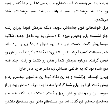
ببره خونه. می‌تونست قسمت‌های خراب میوه‌ها رو جدا کنه و بقیه
رو بده به بچه‌هاش. هم اسراف نمی‌شد هم بچه‌هاش شاد
می‌شدن.
برق خوشحالی توی چشماش دوید. دیگه سردش نبود! پیرزن رفت
جلو نشست پای جعبه‌ی میوه. تا دستش رو برد داخل جعبه، شاگرد
میوه‌فروش گفت: دست نزن ننه! برو دنبال کارت! پیرزن زود بلند
شد. خجالت کشید! چند تا از مشتری‌ها نگاهش کردند! صورتش رو
قرص گرفت. دوباره سردش شد! راهش رو کشید و رفت. چند قدم
دور شده بود که یه خانمی صداش زد: مادر جان، مادر جان!
پیرزن ایستاد. برگشت و به زن نگاه کرد! زن مانتویی لبخندی زد و
بهش گفت: اینا رو برای شما گرفتم! سه تا پلاستیک دستش بود پر از
میوه، موز و پرتغال و انار. پیرزن گفت: دستت درد نکنه ننه، من
مستحق نیستم! زن گفت: اما من مستحقم مادر. من مستحق داشتن