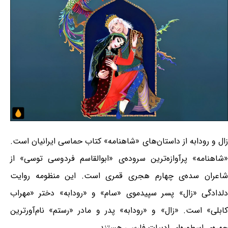
زال و رودابه از داستان‌های «شاهنامه» کتاب حماسی ایرانیان است.
«شاهنامه» پرآوازه‌ترین سروده‌ی «ابوالقاسم فردوسی توسی» از
شاعران سده‌ی چهارم هجری قمری است. این منظومه روایت
دلدادگی «زال» پسر سپیدموی «سام» و «رودابه» دختر «مهراب
کابلی» است. «زال» و «رودابه» پدر و مادر «رستم» نام‌آورترین
چهره‌ی اسطوره‌ای ادبیات فارسی هستند.