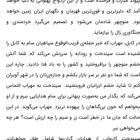
پیوند مبارک و فرخنده است و از این ازدواج پهلوانی به دنیا خواهد
آمد که دلیرترین و قوی‌ترین قهرمان و نگهبان ایران زمین خواهد
بود. منوچهر شادمان می‌شود و تصمیم‌ می‌گیرد خردمندی و
جنگاوری زال را بیازماید.
در کابل، مهراب که خبر حمله‌ی قریب‌الوقوع سپاهیان سام به کابل را
شنیده است سیندخت و رودابه را سرزنش می‌کند که: شما آتش
خشم منوچهر را برافروختید و کشور را به باد فنا دادید. چاره این
است که شما دو نفر بر سر بازار بکشم و جنازه‌ی‌تان را در شهر آویزان
کنم تا شاید خشم ایرانیان فروبنشیند. سیندخت به مهراب التماس
می‌کند که: بگذار من به‌صورت پنهانی برای سام هدایایی ببرم و از او
بخواهم که خون بی‌گناهان را بیهوده نریزد. مهراب می‌گوید: در این
حالت که جان ما در خطر است زر و سیم را چه ارزش است؟ هر چه
می‌خواهی ببر.
سیندخت کاروانی از هدایای گران‌بها شامل طلا، جواهرات،