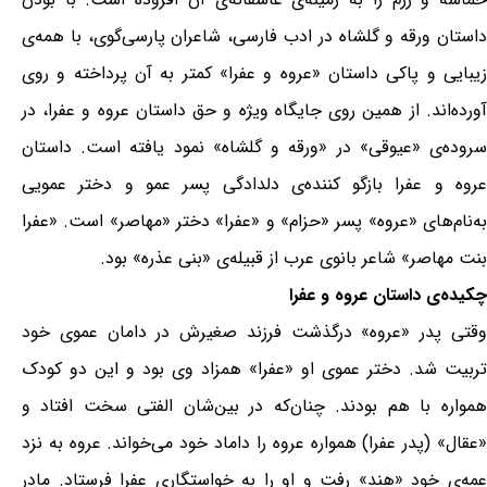
داستان ورقه و گلشاه در ادب فارسی، شاعران پارسی‌گوی، با همه‌ی
زیبایی و پاکی داستان «عروه و عفرا» کمتر به آن پرداخته و روی
آورده‌اند. از همین روی جایگاه ویژه و حق داستان عروه و عفرا، در
سروده‌ی «عیوقی» در «ورقه و گلشاه» نمود یافته است. داستان
عروه و عفرا بازگو کننده‌ی دلدادگی پسر عمو و دختر عمویی
به‌نام‌های «عروه» پسر «حزام» و «عفرا» دختر «مهاصر» است. «عفرا
بنت مهاصر» شاعر بانوی عرب از قبیله‌ی «بنی عذره» بود.
چکیده‌ی داستان عروه و عفرا
وقتی پدر «عروه» درگذشت فرزند صغیرش در دامان عموی خود
تربیت شد. دختر عموی او «عفرا» همزاد وی بود و این دو کودک
همواره با هم بودند. چنان‌که در بین‌شان الفتی سخت افتاد و
«عقال» (پدر عفرا) همواره عروه را داماد خود می‌خواند. عروه به نزد
عمه‌ی خود «هند» رفت و او را به خواستگاری عفرا فرستاد. مادر