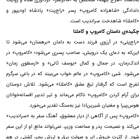
دلدادگی «شاهزاده کامروپ» پسر «راج‌پت» پادشاه اودیپور و
«کاملتا» شاهدخت سراندیب است.
چکیده‌ی داستان کامروپ و کاملتا
«راج‌پتی» در آرزوی فرزند دست به دامان «برهمنان» می‌شود تا
این‌که به دعای یک درویش، صاحب پسری می‌شود؛ «کامروپ» در
اندک‌زمان، در جمال و کمال «یوسف ثانی» و «ارسطوی زمان»
می‌شود. شبی «کامروپ» در عالم خواب می‌بیند که در باغی سرگرم
تفرج است که گرفتار تیغ عشق «کاملتا» می‌شود. تلاش دوستان
برای آرام کردن «کامروپ» ناکام می‌ماند و تیر تدبیر افسانه‌خوانان
هوس‌پیرا و مغنیان شیرین‌ادا نیز به‌سنگ تقدیر می‌خورد.
«کامروپ» پس از آگاهی از دیار معشوق، آهنگ سفر به «سراندیب»
می‌کند و نصیحت پدر و ممانعت وزیر، نمی‌تواند مانع او از این سفر
شود. از کثرت خروش ابر و صولت برق و لرزش بحر، کشتی در هم