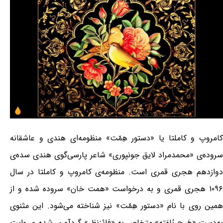
کامروپ و کاملتا یا «دستور هِمّت» منظومه‌ای هندی و عاشقانه
سروده‌ی «محمدمراد لایق جونپوری» شاعر پارسی‌گوی هندی سده‌ی
دوازدهم هجری قمری است. منظومه‌ی کامروپ و کاملتا در سال
۱۰۹۶ هجری قمری و به درخواست «همت خان» سروده شده و از
همین روی با نام «دستور هِمّت» نیز شناخته می‌شود. این مثنوی
به‌دست «هَرج بُلهَته» متخلص به «فائزنظر» گردآوری شده و روایت