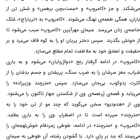
می‌شکند. و جز «کامروپ» و «سمت‌بچن برهمن» و شش تن از
یاران، همگی طعمە‌ی نهنگ می‌شوند. «کامروپ» به «تریاراج»، مُلک
خاصه‌ی زنان می‌رسد. سیمای مهرآیین «کامروپ» سبب می‌شود تا
از خونش بگذرند. سپس دختر پریان او را به کوه قاف می‌برد و بر
حقیقت و تعشق خود به ملاطفت تمام مطلع می‌سازد.
«کامروپ» در ادامه گرفتار رنج «دوال‌پایان» می‌شود و به یاری
شراب، مغز سرشان را به ضرب سنگ، پریشان و جسم بدشان را از
کثرت زدوکوب، بی‌جان می‌سازد. سپس «مترچند وزیرزاده» را
می‌یابد و قصه‌ی پُرغصه‌ی وی از شکستن جهاز تاکنون را می‌شنود.
وی از «هدم‌دیو» سخن می‌گوید که چند مو از تن خود را به
«مترچند» سپرده است تا در اضطرار، وی را به یاری بطلبد.
«کامروپ» و «مترچند» در ادامه، طوطی زمردفام خوش‌لهجه‌ای را
می‌بینند که بند بر پای دارد. با گشودن رشته، آن طوطی به سیمای