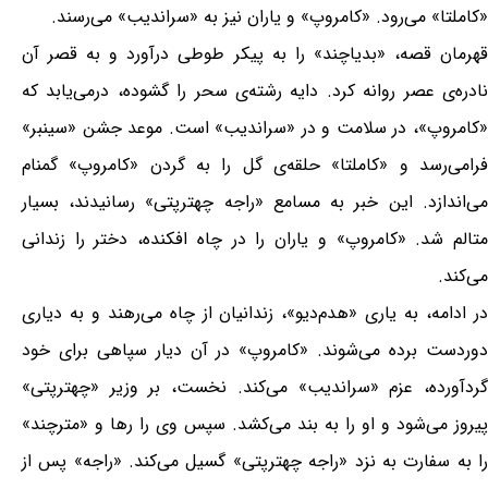
«کاملتا» می‌رود. «کامروپ» و یاران نیز به «سراندیب» می‌رسند.
قهرمان قصه، «بدیاچند» را به پیکر طوطی درآورد و به قصر آن
نادرە‌ی عصر روانه کرد. دایه رشتە‌ی سحر را گشوده، درمی‌یابد که
«کامروپ»، در سلامت و در «سراندیب» است. موعد جشن «سینبر»
فرامی‌رسد و «کاملتا» حلقە‌ی گل را به گردن «کامروپ» گمنام
می‌اندازد. این خبر به مسامع «راجه چهترپتی» رسانیدند، بسیار
متالم شد. «کامروپ» و یاران را در چاه افکنده، دختر را زندانی
می‌کند.
در ادامه، به یاری «هدم‌دیو»، زندانیان از چاه می‌رهند و به دیاری
دوردست برده می‌شوند. «کامروپ» در آن دیار سپاهی برای خود
گردآورده، عزم «سراندیب» می‌کند. نخست، بر وزیر «چهترپتی»
پیروز می‌شود و او را به بند می‌کشد. سپس وی را رها و «مترچند»
را به سفارت به نزد «راجه چهترپتی» گسیل می‌کند. «راجه» پس از