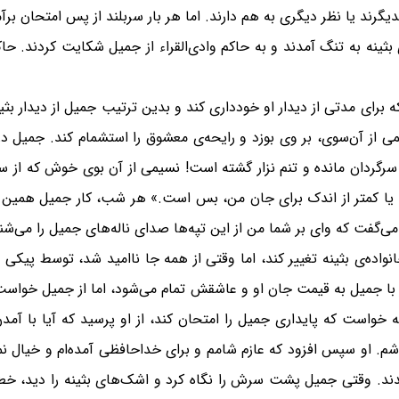
دیگرند یا نظر دیگری به هم دارند. اما هر بار سربلند از پس امتحان برآ
ثینه به تنگ آمدند و به حاکم وادی‌القراء از جمیل شکایت کردند. حاکم ن
که برای مدتی از دیدار او خودداری کند و بدین ترتیب جمیل از دیدار بث
می از آن‌سوی، بر وی بوزد و رایحه‌ی معشوق را استشمام کند. جمیل در
که سرگردان مانده و تنم نزار گشته است! نسیمی از آن بوی خوش که از 
 تو، یا کمتر از اندک برای جان من، بس است.» هر شب، کار جمیل همین
، می‌گفت که وای بر شما من از این تپه‌ها صدای ناله‌های جمیل را می‌شن
اده‌ی بثینه تغییر کند، اما وقتی از همه جا ناامید شد، توسط پیکی از 
 با جمیل به قیمت جان او و عاشقش تمام می‌شود، اما از جمیل خواست
ینه خواست که پایداری جمیل را امتحان کند، از او پرسید که آیا با
اشم. او سپس افزود که عازم شامم و برای خداحافظی آمده‌ام و خیال نمی
د. وقتی جمیل پشت سرش را نگاه کرد و اشک‌های بثینه را دید، خطا