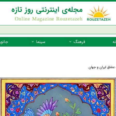
مجله‌ی اینترنتی روز تازه
Online Magazine Rouzetazeh
ه
فرهنگ
سینما
جانور
داستان
بازیگران فیلم
جانوران مهره
نام‌نامه
بهترین فیلم‌ها
جانوران مهر
 عشاق ایران و جهان
میراث جهانی یونسکو
جانوران مهر
ضرب المثل
جانوران مهر
شعر فارسی
جانوران مه
زندگینامه‌ی بزرگان
جانوران مهر
گفتاورد