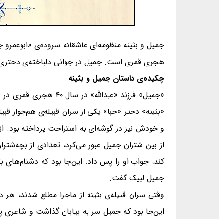
جمیل و بثینه منظومه‌ای عاشقانه سروده‌ی «ابوعمرو 
هجری قمری است. جمیل در جوانی دلباخته‌ی دختری به‌ن
چکیده‌ی داستان جمیل و بثینه
«جمیل» فرزند «عبدالل
«بثینه» دختر «حبا» یکی از سران قبیله‌ی هم‌جوار قب
و خودش نیز در گوشه‌ای به استراحت پرداخته بود. ا
از بین شتران جمیل عبور می‌کرد، تعدادی از بچه‌شتران
کند، جواب او را پس داد. این‌جا بود که دشنام‌های
جمیل لبیک گفت.
وقتی سران قبیله‌ی بثینه از ماجرا مطلع شدند، هر دو
این‌جا بود که جمیل سر به بیابان گذاشت و شاعری پی