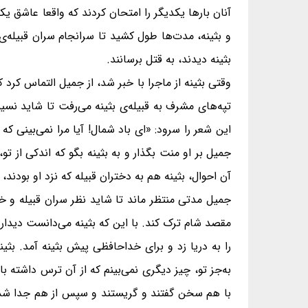
آنان بارها یکدیگر را امتحان کردند که واقعا عاشق یک
و بثینه، مدت‌ها طول کشید تا سرانجام سران قبیله‌ی ب
بثینه دیدند، به قتل برسانند.
وقتی بثینه از ماجرا با خبر شد، از جمیل التماس کرد 
تپه‌های مشرف به قبیله‌ی بثینه می‌رفت تا شاید نسی
این شعر را سرود: «ای باد شمال! آیا مرا نمی‌بینی 
جمیل بر او منت بگذار و به بثینه بگو که اندکی از
آن احوال، بثینه هم به دختران قبیله که نزد او بودند
جمیل مدتی منتظر ماند تا شاید نظر سران قبیله و خانو
مقصد شام ترک کند. با این که بثینه می‌دانست دیدار
را به دریا زد و برای خداحافظی پیش بثینه آمد. بث
به‌جز تو، چیز دیگری نمی‌بینم که از آن ترس داشته ب
با هم سخن گفتند و گریستند و سپس از هم جدا شدن