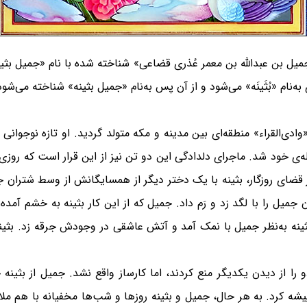
جمیل بن عبدالله بن معمر عُذری قضاعی» شناخته شده با نام «جمیل بث
ام «بُثَینَه» می‌شود و از آن پس به‌نام «جمیل بثینه» شناخته می‌شود
ه» در سال ۴۰ هجری قمری در «وادی‌القراء» منطقه‌ای بین مدینه و مکه متولد گردید. ا
یله‌ی خود شد. ماجرای دلدادگی این دو تن نیز از این قرار است که رو
ز قضای روزگار، بثینه با یک دختر دیگر از همسایگانش از وسط شتران 
 جمیل را با لگد زد و رَم داد. جمیل که از این کار بثینه به خشم آمده
 بثینه به‌نظر جمیل با نمک آمد و آتش عاشقی در وجودش جرقه زد. ب
 را از دیدن یکدیگر منع کردند، اما کارساز واقع نشد. جمیل از بثینه خ
شه کرد. به هر حال، جمیل و بثینه روزها و شب‌ها مخفیانه با هم ملاق