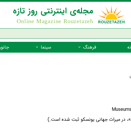
مجله‌ی اینترنتی روز تازه
Online Magazine Rouzetazeh
ه
فرهنگ
سینما
جانور
داستان
بازیگران فیلم
جانوران مهره
نام‌نامه
بهترین فیلم‌ها
جانوران مهر
میراث جهانی یونسکو
جانوران مهر
ضرب المثل
جانوران مهر
شعر فارسی
جانوران مه
زندگینامه‌ی بزرگان
جانوران مهر
زه»، در میراث جهانی یونسکو ثبت شده است.)
گفتاورد