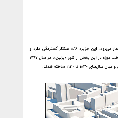
«جزیره‌ی موزه» که «نگارخانه‌ی ملی آلته» بخشی از آن است، از ارزشمندترین و برجسته‌ترین موزه‌های قاره‌ی اروپا به‌شمار می‌رود. این جزیره ۸/۶ هکتار گستردگی دارد و
»، «نگارخانه‌ی ملی آلته» و «انجمن هومبولت» است. ایده‌ی ساخت موزه در این بخش از شهر «برلین»، در سال ۱۷۹۷