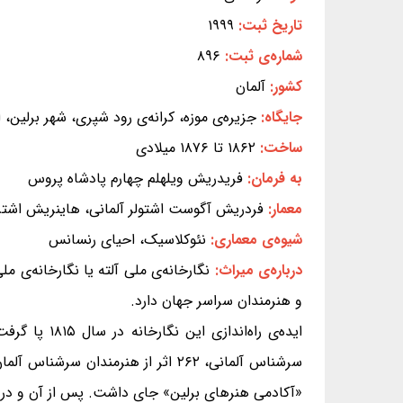
تاریخ ثبت:
۱۹۹۹
شماره‌ی ثبت:
۸۹۶
کشور:
آلمان
جایگاه:
جزیره‌ی موزه، کرانه‌ی رود شپری، شهر برلین، ا
ساخت:
۱۸۶۲ تا ۱۸۷۶ میلادی
به فرمان:
فریدریش ویلهلم چهارم پادشاه پروس
معمار:
فردریش آگوست اشتولر آلمانی، هاینریش اشتر
شیوه‌ی معماری:
نئوکلاسیک، احیای رنسانس
درباره‌ی میراث:
نگارخانه‌ی ملی آلته یا نگارخانه‌ی 
و هنرمندان سراسر جهان دارد.
سرشناس آلمانی، ۲۶۲ اثر از هنرمندا
«آکادمی هنرهای برلین» جای داشت. پس از آن و در سال ۱۸۶۲، کار ساخت این موزه با الگوبرداری از پرستشگاه‌های رو