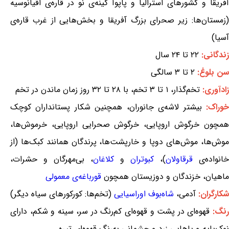
آفریقا و کشورهای استرالیا و پاپوآ گینه‌ی نو در قاره‌ی اقیانوسیه
(زمستان‌ها: زیر صحرای بزرگ آفریقا و بخش‌هایی از غرب قاره‌ی
آسیا)
زندگانی:
۲۲ تا ۲۴ سال
سن بلوغ:
۲ تا ۳ سالگی
زادآوری:
تخم‌گذار، ۱ تا ۳ تخم، با ۲۸ تا ۳۲ روز زمان ماندن در تخم
وراک:
بیشتر لاشه‌ی جانوران، همچنین شکار پستانداران کوچک
همچون خرگوش اروپایی، خرگوش صحرایی اروپایی، خرموش‌ها،
موش‌ها، موش‌های دوپا و خارپشت‌ها، پرندگان همانند کبک‌ها (از
خانواده‌ی
قرقاولان
)،
کبوتران
و
کلاغان
، بی‌مهرگان و حشرات،
ماهیان، خزندگان و دوزیستان همچون
قورباغه‌ی معمولی
شکارگران:
آدمی،
شاه‌بوف اوراسیایی
(تخم‌ها: کورکورهای سیاه دیگر)
نگ:
قهوه‌ای در پشت و قهوه‌ای کم‌رنگ در سر، سینه و شکم، دارای
نوک‌پایه و پاهایی زرد و چشمانی به‌رنگ قهوه‌ای تیره