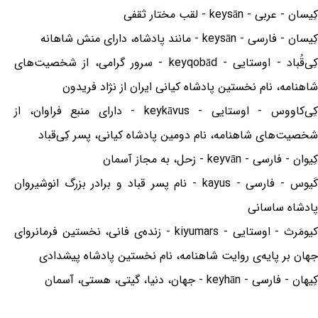
کِیسان - عربی - keysān - لقب مختار ثقفی
کِیسان - فارسی - keysān - مانند پادشاه، دارای منش شاهانه
کِی‌قُباد - اوستایی - keyqobād - سرور گرامی، از شخصیت‌های
شاهنامه، نام نخستین پادشاه کیانی ایران از نژاد فریدون
کِی‌کاووس - اوستایی - keykāvus - دارای منبع فراوان، از
شخصیت‌های شاهنامه، نام دومین پادشاه کیانی، پسر کِی‌قباد
کِیوان - فارسی - keyvān - زحل، به مجاز آسمان
کَیوس - فارسی - kayus - نام پسر قباد و برادر بزرگ انوشیروان
پادشاه ساسانی
کیومَرث - اوستایی - kiyumars - زنده‌ی فانی، نخستین فرمانروای
جهان بر پایه‌ی روایت شاهنامه، نام نخستین پادشاه پیشدادی
کِیهان - فارسی - keyhān - جهان، دنیا، گیتی، هستی، آسمان