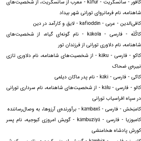
کافور - سانسکریت - kāfur - معرب از سانسکریت، از شخصیت‌های
شاهنامه، نام فرمانروای تورانی شهر بیداد
کافی‌الدین - عربی - kafioddin - لایق و کارآمد در دین
کاکُلَه - فارسی - kākola - نام گونه‌ای گیاه، از شخصیت‌های
شاهنامه، نام دلاوری تورانی از فرزندان تور
کاکو - فارسی - kāku - از شخصیت‌های شاهنامه، نام دلاوری تازی
نبیره‌ی ضحاک
کاکی - فارسی - kāki - نام پدر ماکان دیلمی
کالو - فارسی - kālu - از شخصیت‌های شاهنامه، نام سرداری تورانی
در سپاه افراسیاب تورانی
کامبَخش - فارسی - kāmbaxš - برآورنده‌ی آرزوها، به وصال‌رساننده
کامبوزیا - فارسی - kāmbuziyā - گویش امروزی کبوجیه، نام پسر
کورش پادشاه هخامنشی