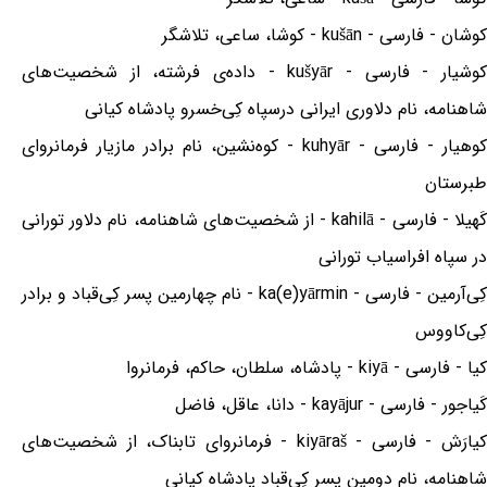
کوشان - فارسی - kušān - کوشا، ساعی، تلاشگر
کوشیار - فارسی - kušyār - داده‌ی فرشته، از شخصیت‌های
شاهنامه، نام دلاوری ایرانی درسپاه کِی‌خسرو پادشاه کیانی
کوهیار - فارسی - kuhyār - کوه‌نشین، نام برادر مازیار فرمانروای
طبرستان
کَهیلا - فارسی - kahilā - از شخصیت‌های شاهنامه، نام دلاور تورانی
در سپاه افراسیاب تورانی
کِی‌آرمین - فارسی - ka(e)yārmin - نام چهارمین پسر کِی‌قباد و برادر
کِی‌کاووس
کیا - فارسی - kiyā - پادشاه، سلطان، حاکم، فرمانروا
کَیاجور - فارسی - kayājur - دانا، عاقل، فاضل
کیارَش - فارسی - kiyāraš - فرمانروای تابناک، از شخصیت‌های
شاهنامه، نام دومین پسر کِی‌قباد پادشاه کیانی