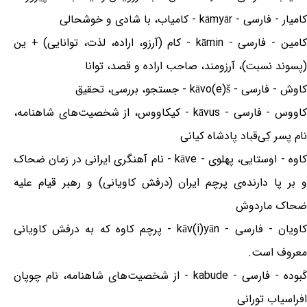
کامیار - فارسی - kāmyār - کامیاب، با شادی و خوشحالی
کامین - فارسی - kāmin - کام (آرزو، اراده، لذت، توانایی) + ین
(پسوند نسبت)، آرزومند، صاحب اراده و قصد، توانا
کاوش - فارسی - kāvo(e)š - جستجو، بررسی، تحقیق
کاووس - فارسی - kāvus - کیکاووس، از شخصیت‌های شاهنامه،
نام پسر کِی‌قباد پادشاه کیانی
کاوه - اوستایی، پهلوی - kāve - نام آهنگری ایرانی در زمان ضحاک
و بر پا دارنده‌ی پرچم ایران (درفش کاویانی) و رهبر قیام علیه
ضحاک ماردوش
کاویان - فارسی - kāv(i)yān - پرچم کاوه که به درفش کاویانی
معروف است.
کَبوده - فارسی - kabude - از شخصیت‌های شاهنامه، نام چوپان
افراسیاب تورانی