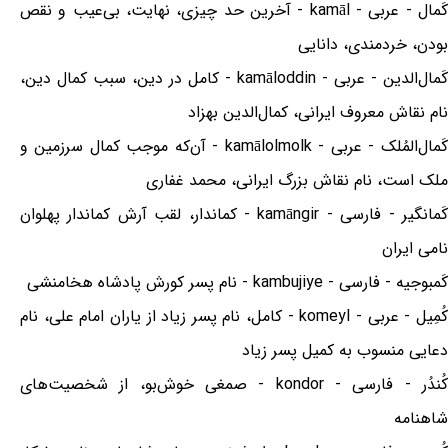
کَمال - عربی - kamāl - آخرین حد چیزی، نهایت، بی‌عیب و نقص
بودن، خردمندی، دانایی
کَمال‌الدین - عربی - kamāloddin - کامل در دین، سبب کمال دین،
نام نقاش معروف ایرانی، کمال‌الدین بهزاد
کَمال‌المُلک - عربی - kamālolmolk - آن‌که موجب کمال سرزمین و
ملک است، نام نقاش بزرگ ایرانی، محمد غفاری
کَمانگیر - فارسی - kamāngir - کماندار، لقب آرش کماندار پهلوان
نامی ایران
کَمبوجیه - فارسی - kambujiye - نام پسر کورش پادشاه هخامنشی
کُمِیل - عربی - komeyl - کامل، نام پسر زیاد از یاران امام علی، نام
دعایی منسوب به کمیل پسر زیاد
کُندُر - فارسی - kondor - صمغی خوش‌بو، از شخصیت‌های
شاهنامه