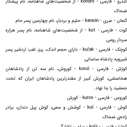
کُندرو - فارسی - kondro - از شخصیت‌های شاهنامه، نام پیشکار
ضحاک
کَنعان - عبری - kaneān - حلیم و بردبار، نام چهارمین پسر حام
کوت - فارسی - kut - از شخصیت‌های شاهنامه، نام پسر هزاره
سردار رومی
کوچَک - فارسی - kučak - دارای حجم اندک، ریز، لقب اردشیر پسر
شیرویه پادشاه ساسانی
کورُش - فارسی - koruš - کوروش، نام سه تن از پادشاهان
هخامنشی، کورش کبیر از مقتدرترین پادشاهان ایران که تخت
جمشید را بنا نهاد.
کوروس - فارسی - kuros - کورش
کوش - فارسی - kuš - کوشش و سعی، کوش پیل دندان، برادر
زاده‌ی ضحاک
کوشا - فارسی - kušā - ساعی، تلاشگر