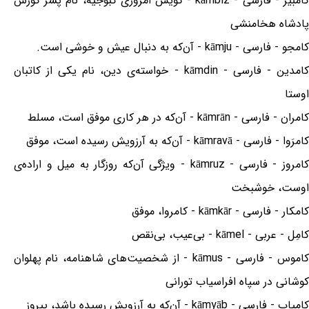
کامبیز - فارسی - kāmbiz - گویش امروزی کبوجیه، نام پسر کورش
پادشاه هخامنشی
کامجو - فارسی - kāmju - آن‌که به دنبال عیش و خوشی است.
کامدین - فارسی - kāmdin - خواسته‌ی دین، نام یکی از کاتبان
اوستا
کامران - فارسی - kāmrān - آن‌که در هر کاری موفق است، مسلط
کامرَوا - فارسی - kāmravā - آن‌که به آرزویش رسیده است، موفق
کامروز - فارسی - kāmruz - ویژگی آن‌که روزگار به میل و اراده‌ی
اوست، خوشبخت
کامکار - فارسی - kāmkār - کامروا، موفق
کامِل - عربی - kāmel - بی‌عیب، بی‌نقص
کاموس - فارسی - kāmus - از شخصیت‌های شاهنامه، نام پهلوان
کوشانی در سپاه افراسیاب تورانی
کامیاب - فارسی - kāmyāb - آن‌که به آرزویش رسیده باشد، پیروز