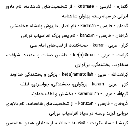
کَتماره - فارسی - katmāre - از شخصیت‌های شاهنامه، نام دلاور
ایرانی در سپاه رستم پهلوان شاهنامه
کَدمان - فارسی - kadmān - نام اصلی داریوش پادشاه هخامنشی
کَراخان - فارسی - karāxān - نام پسر بزرگ افراسیاب تورانی
کَرار - عربی - karrār - حمله‌کننده، از لقب‌های امام علی
کِرامَت - عربی - ke(a)rāmat - داشتن صفات پسندیده، شرافت،
سخاوت، بخشندگی، بزرگواری
کِرامَت‌الله - عربی - ke(a)rāmatollāh - بزرگی و بخشندگی خداوند
کَرَم - عربی - karam - بزرگواری، بخشندگی، جوانمردی، لطف
کَرَم‌الله - عربی - karamollāh - بخشش و لطف خداوند
کُروخان - فارسی - koruxān - از شخصیت‌های شاهنامه، نام دلاوری
تورانی فرزند ویسه در سپاه افراسیاب تورانی
کِریشنا - سانسکریت - kerišnā - جاذب، از خدایان هندو، هشتمین