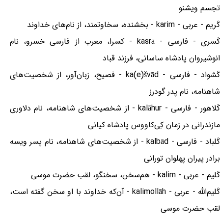
تجسم ویشنو
کَریم - عربی - karim - بخشنده، سخاوتمند، از نام‌های خداوند
کَسری - فارسی - kasrā - کسرا، معرب از فارسی خسرو، نام
انوشیروان پادشاه ساسانی، فرزند قباد
کَشواد - فارسی - ka(e)švād - فصیح، زبان‌آور، از شخصیت‌های
شاهنامه، نام پدر گودرز
کَلاهور - فارسی - kalāhur - از شخصیت‌های شاهنامه، نام دلاوری
مازندرانی در زمان کِی‌کاووس پادشاه کیانی
کَلباد - فارسی - kalbād - از شخصیت‌های شاهنامه، نام پسر ویسه
برادر پیران پهلوان تورانی
کَلیم - عربی - kalim - هم‌سخن، سخنگو، لقب حضرت موسی
کَلیم‌الله - عربی - kalimollāh - آن‌که خداوند با او سخن گفته است،
لقب حضرت موسی