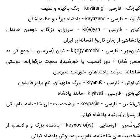
کَیارَنگ - فارسی - kayārang - رنگ پاکیزه و لطیف
کَیازَند - فارسی - kayāzand - پادشاه بزرگ و عظیم‌الشأن
کیان - فارسی - ki(e)yān - سروران، بزرگان، دومین خاندان
پادشاهی از زمان تاریخ افسانه‌ای ایران
کیان‌مِهر - فارسی - ki(e)yānmehr - کیان (سرزمین یا جمع کی به
معنی شاه) + مهر (محبت یا خورشید)، محبت بزرگوارانه، دوستی
شاهانه، سرآمد پادشاهان، خورشید سرزمین
کیانوش - فارسی - kiyānuš - بزرگ جاویدان، نام برادر فریدون
کیاوَش - فارسی - kiyāvaš - مانند پادشاه
کِی‌پَشین - فارسی - keypašin - از شخصیت‌های شاهنامه، نام یکی
از پسران کِی‌قباد پادشاه کیانی
کِی‌خُسرو - اوستایی - keyxosro(w) - پادشاه بزرگ و والامقام، از
شخصیت‌های شاهنامه، نام پسر سیاوش پادشاه کیانی