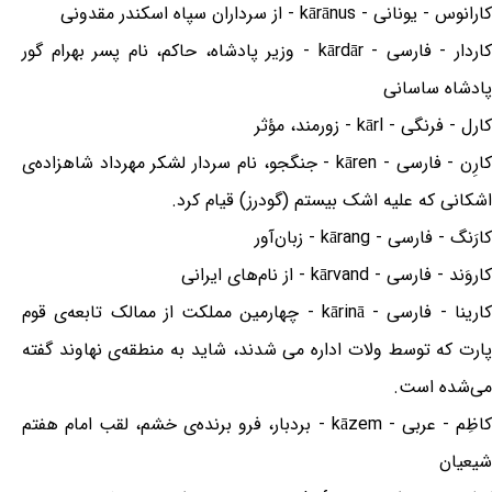
کارانوس - یونانی - kārānus - از سرداران سپاه اسکندر مقدونی
کاردار - فارسی - kārdār - وزیر پادشاه، حاکم، نام پسر بهرام گور
پادشاه ساسانی
کارل - فرنگی - kārl - زورمند، مؤثر
کارِن - فارسی - kāren - جنگجو، نام سردار لشکر مهرداد شاهزاده‌ی
اشکانی که علیه اشک بیستم (گودرز) قیام کرد.
کارَنگ - فارسی - kārang - زبان‌آور
کاروَند - فارسی - kārvand - از نام‌های ایرانی
کارینا - فارسی - kārinā - چهارمین مملکت از ممالک تابعه‌ی قوم
پارت که توسط ولات اداره می شدند، شاید به منطقه‌ی نهاوند گفته
می‌شده است.
کاظِم - عربی - kāzem - بردبار، فرو برنده‌ی خشم، لقب امام هفتم
شیعیان