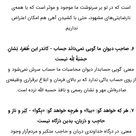
است که در تو بر سرنوشت ما موجود و موثر است که با همه‌ی
نارضایتی‌های مشهود، حتی با کشیدن آهی هم امکان اعتراض
نداریم.
۶. صاحِبِ دیوانِ ما گویی نمی‌دانَد حِساب - کاندر این طُغرا، نِشانِ
حِسْبَةً لِلّٰه نیست
معنی: گویی حسابدار دیوان محاسبات ما حساب سرش نمی‌شود و
از روی حساب باکی ندارد که بر بالای فرمان و ابلاغ برقراری وظیفه‌ی
صادره‌‌اش مهر و نشان رسمی و نافذ حسبه الله نزده است.
۷. هَر کِه خواهد گو: «بیا!» و هَرچِه خواهد گو: «بِگو!» - کِبْر و ناز و
حاجِب و دَرْبان، بدین دَرْگاه نیست
معنی: در درگاه خداوندی دربان و حاجب متکبر و مردم‌آزار وجود