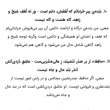
۱۰. بَنْدِه‌یِ پیرِ خَراباتَم که لُطْفَش، دائِم است - وَر نَه لُطْفِ شِیْخ و
زاهِد، گاه هَسْت و گاه نیست
معنی: من بنده‌ی درگاه و اراتمند دائمی آن پیر می‌فروش خراباتی‌ام
که لطف و اعتنای او همیشگی و دائمی است وگرنه توجه شیخ و
زاهد گاهی شامل حال من می‌شود و گاهی هم نمی‌شود.
۱۱. «حافِظ»، اَر بَر صَدْر نَنْشینَد، زِ عالی‌مَشْرَبی‌ست - عاشِقِ دُرْدی‌کَش
اَندَر بَنْدِ مال و جاه نیست
معنی: اگر حافظ، صدرنشین مجالس و در راس امور نیست از
بلند‌نظری و فروتنی اوست. او عاشق دردی‌کشی است که در بند مال
و جاه نمی‌باشد.