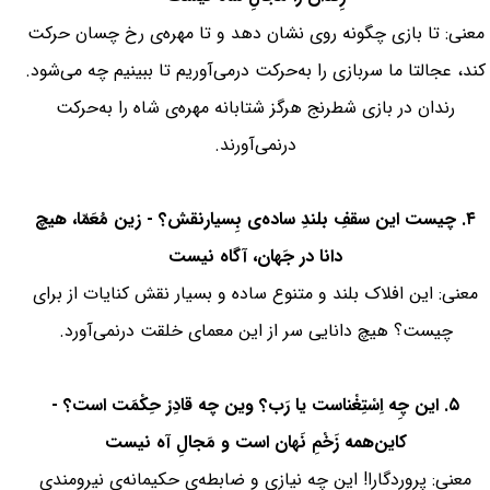
معنی: تا بازی چگونه روی نشان دهد و تا مهره‌ی رخ چسان حرکت
کند، عجالتا ما سربازی را به‌حرکت درمی‌آوریم تا ببینیم چه می‌شود.
رندان در بازی شطرنج هرگز شتابانه مهره‌ی شاه را به‌حرکت
درنمی‌آورند.
۴. چیست این سقفِ بلندِ ساده‌ی بِسیارنقش؟ - زین مُعَمّا، هیچ
دانا در جَهان، آگاه نیست
معنی: این افلاک بلند و متنوع ساده و بسیار نقش کنایات از برای
چیست؟ هیچ دانایی سر از این معمای خلقت درنمی‌آورد.
۵. این چِه اِسْتِغْناست یا رَب؟ وین چه قادِرْ حِکْمَت است؟ -
کاین‌همه زَخْمِ نَهان است و مَجالِ آه نیست
معنی: پروردگارا! این چه نیازی و ضابطه‌ی حکیمانه‌ی نیرومندی