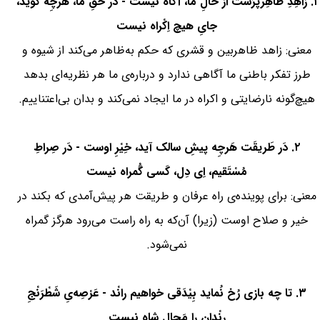
۱. زاهِدِ ظاهِرپَرَست از حالِ ما، آگاه نیست - دَر حَقِ ما، هَرچِه گوید،
جایِ هیچ اِکْراه نیست
معنی: زاهد ظاهربین و قشری که حکم به‌ظاهر می‌کند از شیوه و
طرز تفکر باطنی ما آگاهی ندارد و درباره‌ی ما هر نظریه‌ای بدهد
هیچ‌گونه نارضایتی و اکراه در ما ایجاد نمی‌کند و بدان بی‌اعتناییم.
۲. دَر طَریقَت هَرچِه پیشِ سالک آید، خِیْرِ اوست - دَر صِراطِ
مُسْتَقیم، اِی دِل، کَسی گُمراه نیست
معنی: برای پوینده‌ی راه عرفان و طریقت هر پیش‌آمدی که بکند در
خیر و صلاح اوست (زیرا) آن‌که به راه راست می‌رود هرگز گمراه
نمی‌شود.
۳. تا چه بازی رُخ نُماید بِیْدَقی خواهیم رانْد - عَرْصِه‌یِ شَطْرَنْجِ
رِنْدان را مَجالِ شاه نیست