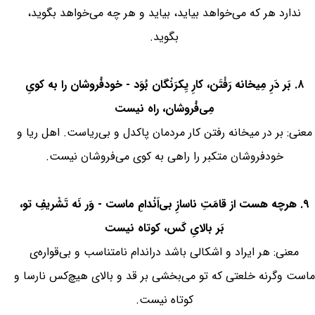
ندارد هر که می‌خواهد بیاید، بیاید و هر چه می‌خواهد بگوید،
بگوید.
۸. بَر دَرِ مِیخانه رَفْتَن، کارِ یِکرَنْگان بُوَد - خودفُروشان را به کویِ
مِی‌فُروشان، راه نیست
معنی: بر در میخانه رفتن کار مردمان پاکدل و بی‌ریاست. اهل ریا و
خودفروشان متکبر را راهی به کوی می‌فروشان نیست.
۹. هرچه هست از قامَتِ ناسازِ بی‌اَنْدامِ ماست - وَر نَه تَشْریفِ تو،
بَر بالایِ کَس، کوتاه نیست
معنی: هر ایراد و اشکالی باشد دراندام نامتناسب و بی‌قواره‌ی
ماست وگرنه خلعتی که تو می‌بخشی بر قد و بالای هیچ‌کس نارسا و
کوتاه نیست.