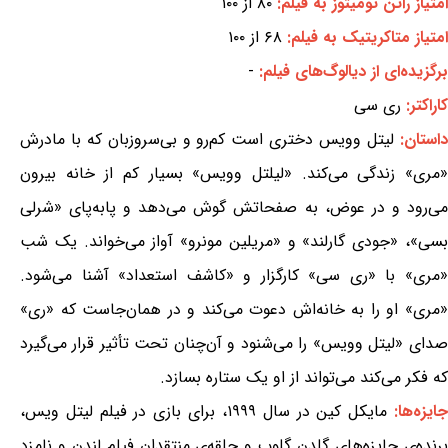
امتیاز راتن تومیتوز به فیلم:
۸۰ از ۱۰۰
امتیاز متاکریتیک به فیلم:
۶۸ از ۱۰۰
برگزیده‌ای از دیالوگ‌های فیلم:
-
کاراکتر:
ری سی
استان:
لیتل وویس دختری است کم‌رو و بی‌سروزبان که با مادرش
«مری» زندگی می‌کند. «لیلتل وویس» بسیار کم از خانه بیرون
می‌رود و در عوض، به صفحاتش گوش می‌دهد و پابه‌پای «شرلی
بسی»، «جودی گارلند» و «مریلین مونرو» آواز می‌خواند. یک شب
«مری» با «ری سی» کارگزار و «کاشف استعداد» آشنا می‌شود.
«مری» او را به خانه‌اش دعوت می‌کند و در همان‌جاست که «ری»
صدای «لیتل وویس» را می‌شنود و آن‌چنان تحت تأثیر قرار می‌گیرد
که فکر می‌کند می‌تواند از او یک ستاره بسازد.
ایزه‌ها:
مایکل کین در سال ۱۹۹۹، برای بازی در فیلم لیتل ویس،
برنده‌ی جایزه‌های گلدن گلوب و حلقه‌ی منتقدان فیلم لندن و نامزد