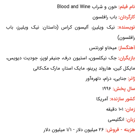
نام فیلم:
خون و شراب Blood and Wine
کارگردان:
باب رافلسون
نویسنده:
نیک ویلیرز، آلیسون کراس (داستان: نیک ویلیرز، باب
رافلسون)
آهنگساز:
میخاو لورنتس
بازیگران:
جک نیکلسون، استیون درف، جنیفر لوپز، جودیت دیویس،
مایکل کین، هارولد پرینو، مایک استار، مارک مک‌کالی
ژانر:
جنایی، درام، دلهره‌آور
سال پخش:
۱۹۹۶
کشور سازنده:
آمریکا
زمان:
۱۰۱ دقیقه
زبان:
انگلیسی
هزینه - فروش:
۲۶ میلیون دلار - ۱/۱ میلیون دلار