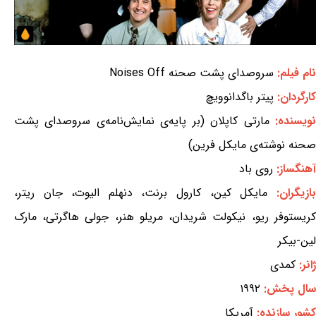
نام فیلم:
سروصدای پشت صحنه Noises Off
کارگردان:
پیتر باگدانوویچ
ویسنده:
مارتی کاپلان (بر پایه‌ی نمایش‌نامه‌ی سروصدای پشت
صحنه نوشته‌ی مایکل فرین)
آهنگساز:
روی باد
بازیگران:
مایکل کین، کارول برنت، دنهلم الیوت، جان ریتر،
کریستوفر ریو، نیکولت شریدان، مریلو هنر، جولی هاگرتی، مارک
لین-بیکر
ژانر:
کمدی
سال پخش:
۱۹۹۲
کشور سازنده:
آمریکا