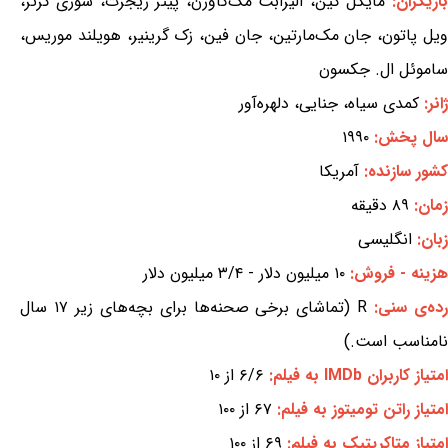
بازیگران:
مایکل کین، الیزابت مک‌گاورن، پیتر ریجرت، سوزی کرتز،
ویل پاتون، جان مک‌مارتین، جان فین، زک گرینیر، هویلند موریس،
ساموئل ال. جکسون
ژانر:
کمدی سیاه، جنایی، دلهره‌آور
سال پخش:
۱۹۹۰
کشور سازنده:
آمریکا
زمان:
۸۹ دقیقه
زبان:
انگلیسی
هزینه - فروش:
۱۰ میلیون دلار - ۳/۴ میلیون دلار
ده‌ی سنی:
R (تماشای برخی صحنه‌ها برای بچه‌های زیر ۱۷ سال
نامناسب است.)
امتیاز کاربران IMDb به فیلم:
۶/۶ از ۱۰
امتیاز راتن تومیتوز به فیلم:
۶۷ از ۱۰۰
امتیاز متاکریتیک به فیلم:
۶۹ از ۱۰۰