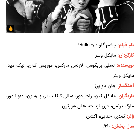
نام فیلم:
چشم گاو Bullseye!
کارگردان:
مایکل وینر
نویسنده:
لسلی بریکوس، لارنس مارکس، موریس گران، نیک مید،
مایکل وینر
آهنگساز:
جان دو پرز
ازیگران:
مایکل کین، راجر مور، سالی کرکلند، لی پترسون، دبورا مور،
مارک برنس، درن نزبیت، هلن هورتون
ژانر:
کمدی، جنایی، اکشن
سال پخش:
۱۹۹۰