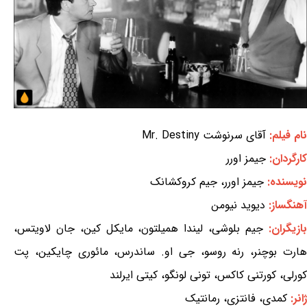
نام فیلم:
آقای سرنوشت Mr. Destiny
کارگردان:
جیمز اورر
نویسنده:
جیمز اورر، جیم کروکشانک
آهنگساز:
دیوید نیومن
بازیگران:
جیم بلوشی، لیندا همیلتون، مایکل کین، جان لاویتس،
هارت بوچنر، رنه روسو، جی او. ساندرس، مائوری چایکین، پت
کورلی، کورتنی کاکس، تونی لونگو، کیتی ایرلند
ژانر:
کمدی، فانتزی، رمانتیک