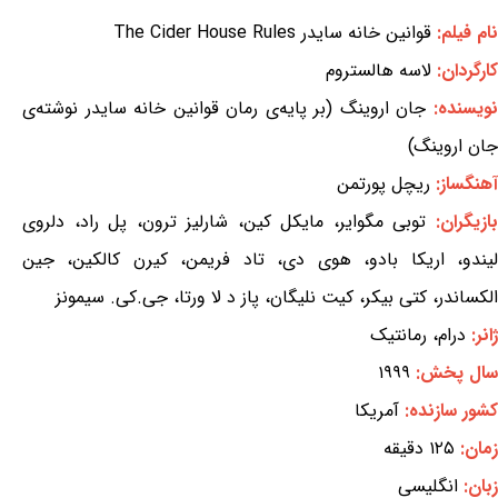
نام فیلم:
قوانین خانه سایدر The Cider House Rules
کارگردان:
لاسه هالستروم
ویسنده:
جان اروینگ (بر پایه‌ی رمان قوانین خانه سایدر نوشته‌ی
جان اروینگ)
آهنگساز:
ریچل پورتمن
ازیگران:
توبی مگوایر، مایکل کین، شارلیز ترون، پل راد، دلروی
لیندو، اریکا بادو، هوی دی، تاد فریمن، کیرن کالکین، جین
الکساندر، کتی بیکر، کیت نلیگان، پاز د لا ورتا، جی.کی. سیمونز
ژانر:
درام، رمانتیک
سال پخش:
۱۹۹۹
کشور سازنده:
آمریکا
زمان:
۱۲۵ دقیقه
زبان:
انگلیسی