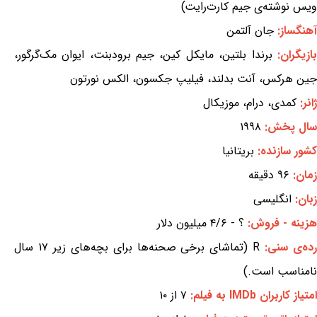
ویس نوشته‌ی جیم کارت‌رایت)
آهنگساز:
جان آلتمن
بازیگران:
برندا بلتین، مایکل کین، جیم برودبنت، ایوان مک‌گرگور،
جین هرکس، آنت بدلند، فیلیپ جکسون، الکس نورتون
ژانر:
کمدی، درام، موزیکال
سال پخش:
۱۹۹۸
کشور سازنده:
بریتانیا
زمان:
۹۶ دقیقه
زبان:
انگلیسی
هزینه - فروش:
؟ - ۴/۶ میلیون دلار
ده‌ی سنی:
R (تماشای برخی صحنه‌ها برای بچه‌های زیر ۱۷ سال
نامناسب است.)
امتیاز کاربران IMDb به فیلم:
۷ از ۱۰