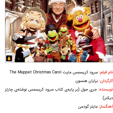
نام فیلم:
سرود کریسمس ماپت The Muppet Christmas Carol
کارگردان:
برایان هنسون
ویسنده:
جری جول (بر پایه‌ی کتاب سرود کریسمس نوشته‌ی چارلز
دیکنز)
آهنگساز:
مایلز گودمن