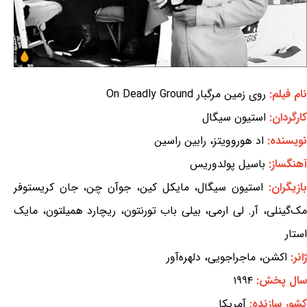
نام فیلم:
روی زمین مرگبار On Deadly Ground
کارگردان:
استیون سیگال
نویسنده:
اد هوروویتز، رابین راسین
آهنگساز:
باسیل پولدوریس
بازیگران:
استیون سیگال، مایکل کین، جوآن چن، جان کریستوفر
مک‌گینلی، آر. لی ارمی، بیلی باب تورنتون، ریچارد همیلتون، مایک
استار
ژانر:
اکشن، ماجراجویی، دلهره‌آور
سال پخش:
۱۹۹۴
کشور سازنده:
آمریکا