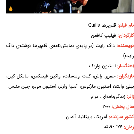
نام فیلم:
قلم‌پرها Quills
کارگردان:
فیلیپ کافمن
نویسنده:
داگ رایت (بر پایه‌ی نمایش‌نامه‌ی قلم‌پرها نوشته‌ی داگ
رایت)
آهنگساز:
استیون واربک
بازیگران:
جفری راش، کیت وینسلت، واکین فینیکس، مایکل کین،
بیلی وایتلا، استیون مارکوس، آملیا وارنر، استیون مویر، جین منلس
ژانر:
زندگی‌نامه‌ای، درام
سال پخش:
۲۰۰۰
کشور سازنده:
آمریکا، بریتانیا، آلمان
زمان:
۱۲۴ دقیقه