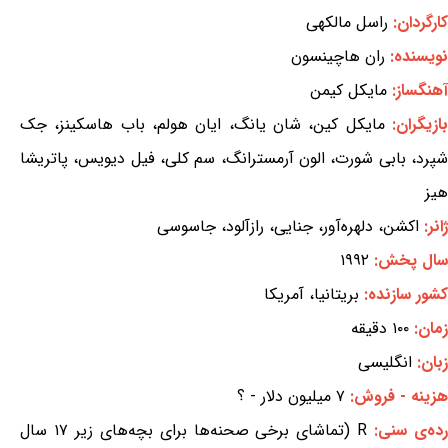
کارگردان:
راسل مالکهی
نویسنده:
ران هاچینسون
آهنگساز:
مایکل کیمن
ازیگران:
مایکل کین، شان یانگ، ایان هولم، باب هاسکینز، جک
شپرد، بابی شورت، الون آرمسترانگ، سم کلی، فیل دیویس، پاتریشا
هیز
ژانر:
اکشن، دلهره‌آور، جنایی، رازآلود، جاسوسی
سال پخش:
۱۹۹۲
کشور سازنده:
بریتانیا، آمریکا
زمان:
۱۰۰ دقیقه
زبان:
انگلیسی
هزینه - فروش:
۷ میلیون دلار - ؟
ده‌ی سنی:
R (تماشای برخی صحنه‌ها برای بچه‌های زیر ۱۷ سال