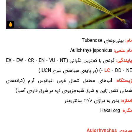
نام:
بینی‌لوله‌ای Tubenose
نام علمی:
Aulichthys japonicus
ایندگی:
گونه‌ی با کم‌ترین نگرانی (EX - EW - CR - EN - VU - NT
- DD - NE) (بر پایه‌ی سیاهه‌ی سرخ IUCN)
LC
-
یستگاه:
آب‌های معتدل شمال غربی اقیانوس آرام (کرانه‌های
شمالی کشور ژاپن و شرق شبه‌جزیره‌ی کره در شرق قاره‌ی آسیا)
اندازه:
بدن به درازای ۱۲/۸ سانتی‌متر
نگاره:
Hakai.org
سرده‌ی Aulorhynchus