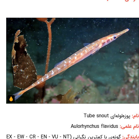
نام:
پوزه‌لوله‌ای Tube snout
نام علمی:
Aulorhynchus flavidus
ایندگی:
گونه‌ی با کم‌ترین نگرانی (EX - EW - CR - EN - VU - NT