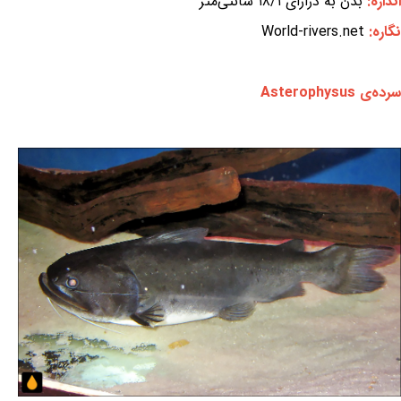
اندازه:
بدن به درازای ۱۸/۱ سانتی‌متر
نگاره:
World-rivers.net
سرده‌ی Asterophysus