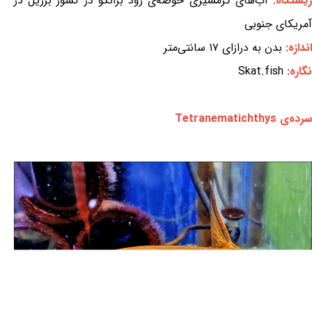
یستگاه:
آب‌های گرمسیری حوضه‌ی رود برانکو در کشور برزیل در
آمریکای جنوبی
اندازه:
بدن به درازای ۱۷ سانتی‌متر
نگاره:
Skat.fish
سرده‌ی Tetranematichthys