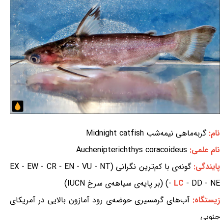
نام:
گربه‌ماهی نیمه‌شب Midnight catfish
نام علمی:
Auchenipterichthys coracoideus
ایندگی:
گونه‌ی با کم‌ترین نگرانی (EX - EW - CR - EN - VU - NT
- DD - NE) (بر پایه‌ی سیاهه‌ی سرخ IUCN)
LC
-
زیستگاه:
آب‌های گرمسیری حوضه‌ی رود آمازون بالایی در آمریکای
جنوبی