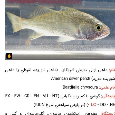
ام:
ماهی لوتی نقره‌ای آمریکایی (ماهی شوریده نقره‌ای یا ماهی
شوریده دم‌زرد) American silver perch
نام علمی:
Bairdiella chrysoura
ایندگی:
گونه‌ی با کم‌ترین نگرانی (EX - EW - CR - EN - VU - NT
- DD - NE) (بر پایه‌ی سیاهه‌ی سرخ IUCN)
LC
-
یستگاه:
پهنه‌های زیرکشندی ماسه‌ای، گلی‌ماسه‌ای و گلی
و