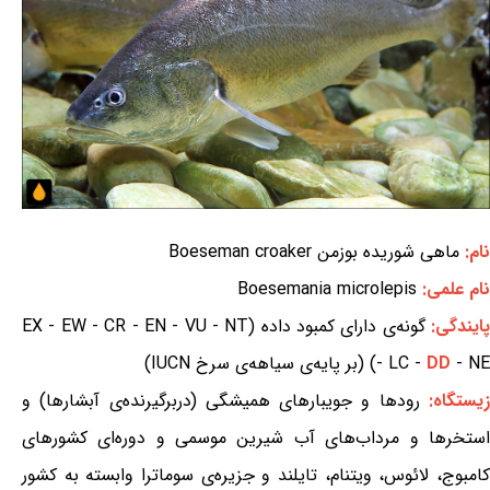
نام:
ماهی شوریده بوزمن Boeseman croaker
نام علمی:
Boesemania microlepis
ایندگی:
گونه‌ی دارای کمبود داده (EX - EW - CR - EN - VU - NT
- NE) (بر پایه‌ی سیاهه‌ی سرخ IUCN)
DD
- LC -
یستگاه:
رودها و جویبارهای همیشگی (دربرگیرنده‌ی آبشارها) و
استخرها و مرداب‌های آب شیرین موسمی و دوره‌ای کشورهای
کامبوج، لائوس، ویتنام، تایلند و جزیره‌ی سوماترا وابسته به کشور