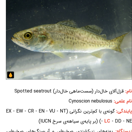
نام:
قزل‌آلای خال‌دار (سست‌ماهی خال‌دار) Spotted seatrout
نام علمی:
Cynoscion nebulosus
ایندگی:
گونه‌ی با کم‌ترین نگرانی (EX - EW - CR - EN - VU - NT
- DD - NE) (بر پایه‌ی سیاهه‌ی سرخ IUCN)
LC
-
یستگاه:
پهنه‌های زیرکشندی صخره‌ای و آب‌سنگ‌های صخره‌ای،