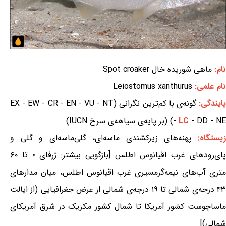
نام:
ماهی شوریده خال Spot croaker
نام علمی:
Leiostomus xanthurus
ایندگی:
گونه‌ی با کم‌ترین نگرانی (EX - EW - CR - EN - VU - NT
- DD - NE) (بر پایه‌ی سیاهه‌ی سرخ IUCN)
LC
-
یستگاه:
پهنه‌های زیرکشندی ماسه‌ای، گلی‌ماسه‌ای و گلی
و
پای‌رودهای غرب اقیانوس اطلس [بازگویی بیشتر: ژرفای ۰ تا ۶۰
متری آب‌های نیمه‌گرمسیری غرب اقیانوس اطلس، میان مدارهای
۴۳ درجه‌ی شمالی تا ۱۹ درجه‌ی شمالی از عرض جغرافیایی (از ایالت
ماساچوست کشور آمریکا تا شمال کشور مکزیک در شرق آمریکای
شمالی)]