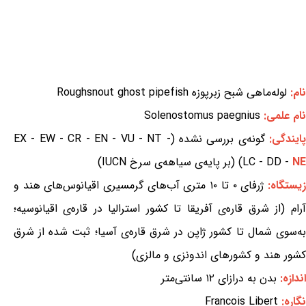
نام:
لوله‌ماهی شبح زبرپوزه Roughsnout ghost pipefish
نام علمی:
Solenostomus paegnius
ایندگی:
گونه‌ی بررسی نشده (EX - EW - CR - EN - VU - NT -
NE
LC - DD -
) (بر پایه‌ی سیاهه‌ی سرخ IUCN)
یستگاه:
ژرفای ۰ تا ۱۰ متری آب‌های گرمسیری اقیانوس‌های هند و
آرام (از شرق قاره‌ی آفریقا تا کشور استرالیا در قاره‌ی اقیانوسیه؛
به‌سوی شمال تا کشور ژاپن در شرق قاره‌ی آسیا؛ ثبت شده از شرق
کشور هند و کشورهای اندونزی و مالزی)
اندازه:
بدن به درازای ۱۲ سانتی‌متر
نگاره:
Francois Libert