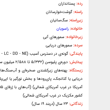
رده:
پستانداران
راسته:
گوشت‌خوارسانان
زیرراسته:
سگ‌سانیان
خانواده:
راسویان
زیرخانواده:
سمورهای آبی
سرده:
سمورهای دریایی
پایندگی:
گونه‌ی در دسترس آسیب (EX - EW - CR -
- VU - NT - LC - DD - NE) (بر پای
پیدایش:
دوره‌ی پلیوسن (۵/۳۳۲ تا ۲/۵۸۸ میلیون سال پیش)
زیستگاه:
پهنه‌های زیرکشندی صخره‌ای و آب‌سنگ‌های
کشور مکزیک در غرب آمریکای شمالی)
زندگانی:
۲۳ سال (دربند ۱۹ سال)