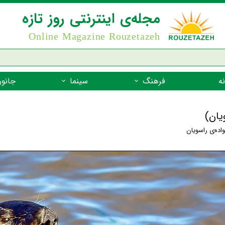
مجله‌ی اینترنتی روز تازه
Online Magazine Rouzetazeh
ه
فرهنگ
سینما
جانور
داستان
بازیگران فیلم
جانوران مهره
یان)
نام‌نامه
بهترین فیلم‌ها
جانوران مهر
واده‌ی راسویان
میراث جهانی یونسکو
جانوران مهر
ضرب المثل
جانوران مهر
شعر فارسی
جانوران مه
زندگینامه‌ی بزرگان
جانوران مهر
گفتاورد