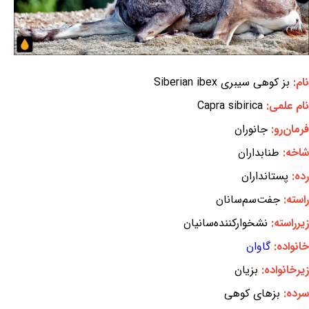
نام:
بز کوهی سیبری Siberian ibex
نام علمی:
Capra sibirica
فرمان‌رو:
جانوران
شاخه:
طنابداران
رده:
پستانداران
راسته:
جفت‌سم‌سانان
زیرراسته:
نشخوارکننده‌سانیان
خانواده:
گاوان
زیرخانواده:
بزیان
سرده:
بزهای کوهی