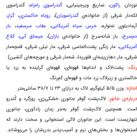
وزدان:
راکون
، صاریغ ویرجینیایی،
گندراسوی راه‌راه
، گندراسوی
که‌دار شرقی (از خانواده‌ی
گندراسویان
)،
روباه خاکستری
،
گراز
،
رمادیلوی نه‌نواره،
خرس سیاه آمریکایی
،
عقاب سرسفید
،
باز
دم‌سرخ
، باز شانه‌سرخ (از خانواده‌ی
بازان
)،
جیجاق آبی
،
کلاغ
آمریکایی
، مار زنگی پشت‌الماسی شرقی، مار نیلی شرقی، قمچه‌مار
شرقی، مار دهان‌پنبه‌ای فلوریدا، شه‌مار شرقی و مورچه‌های آتشین)
نگ:
پشت‌لاک و اندام‌ها قهوه‌ای، قهوه‌ای گراینده به زرد یا
خاکستری و زیرلاک زرد مات و قهوه‌ای کم‌رنگ
اندازه:
وزن ۵/۵ کیلوگرم، لاک به درازای ۲۳ تا ۳۸/۷ سانتی‌متر
درباره‌ی جانور:
لاک‌پشت گوفر جانوری خشکی‌زی، روزگرد و کُندرو
است. همچنین لاک‌پشت گوفر به‌جز زمان زادآوری، جانوری
تنهازیست است. این جانوران لاکی استخوانی و سخت دارند که
استخوان‌ها و بخش‌های نرم و آسیب‌پذیر بدن‌شان را می‌پوشاند.