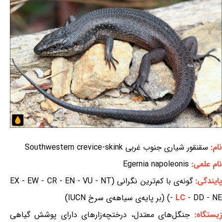
نام:
سقنقور شیاری جنوب غربی Southwestern crevice-skink
نام علمی:
Egernia napoleonis
ایندگی:
گونه‌ی با کم‌ترین نگرانی (EX - EW - CR - EN - VU - NT
- DD - NE) (بر پایه‌ی سیاهه‌ی سرخ IUCN)
LC
-
زیستگاه:
جنگل‌های معتدل، درختچه‌زارهای دارای پوشش گیاهی