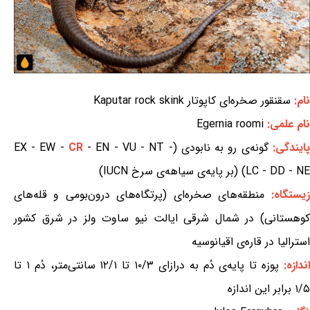
نام:
سقنقور صخره‌ای کاپوتار Kaputar rock skink
نام علمی:
Egernia roomi
پایندگی:
گونه‌ی رو به نابودی (EX - EW -
- EN - VU - NT -
CR
LC - DD - NE) (بر پایه‌ی سیاهه‌ی سرخ IUCN)
زیستگاه:
منطقه‌های صخره‌ای (پرتگاه‌های درون‌بومی و قله‌های
کوهستانی) در شمال شرقی ایالت نیو ساوت ولز در شرق کشور
استرالیا در قاره‌ی اقیانوسیه
ندازه:
پوزه تا پایه‌ی دُم به درازای ۱۰/۳ تا ۱۲/۱ سانتی‌متر، دُم ۱ تا
۱/۵ برابر این اندازه