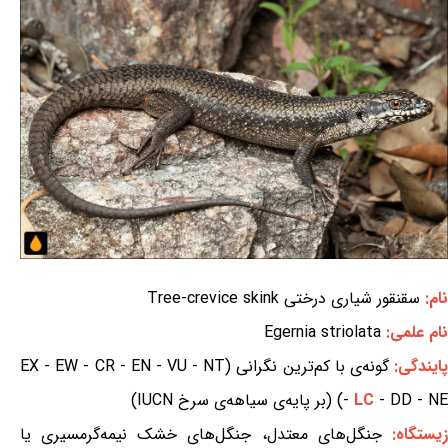
نام:
سقنقور شیاری درختی Tree-crevice skink
نام علمی:
Egernia striolata
ایندگی:
گونه‌ی با کم‌ترین نگرانی (EX - EW - CR - EN - VU - NT
- DD - NE) (بر پایه‌ی سیاهه‌ی سرخ IUCN)
LC
-
یستگاه:
جنگل‌های معتدل، جنگل‌های خشک نیمه‌گرمسیری یا