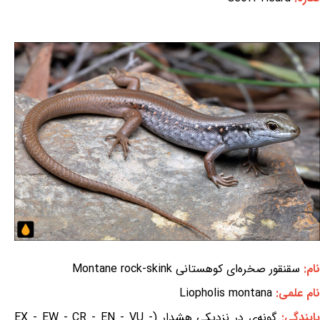
نام:
سقنقور صخره‌ای کوهستانی Montane rock-skink
نام علمی:
Liopholis montana
ایندگی:
گونه‌ی در نزدیکی هشدار (EX - EW - CR - EN - VU -