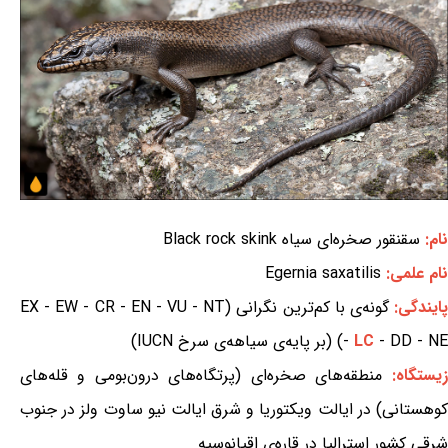
نام:
سقنقور صخره‌ای سیاه Black rock skink
نام علمی:
Egernia saxatilis
ایندگی:
گونه‌ی با کم‌ترین نگرانی (EX - EW - CR - EN - VU - NT
- DD - NE) (بر پایه‌ی سیاهه‌ی سرخ IUCN)
LC
-
زیستگاه:
منطقه‌های صخره‌ای (پرتگاه‌های درون‌بومی و قله‌های
کوهستانی) در ایالت ویکتوریا و شرق ایالت نیو ساوت ولز در جنوب
شرقی کشور استرالیا در قاره‌ی اقیانوسیه