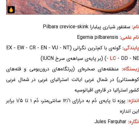
نام:
سقنقور شیاری پیلبارا Pilbara crevice-skink
نام علمی:
Egernia pilbarensis
ایندگی:
گونه‌ی با کم‌ترین نگرانی (EX - EW - CR - EN - VU - NT
- DD - NE) (بر پایه‌ی سیاهه‌ی سرخ IUCN)
LC
-
زیستگاه:
منطقه‌های صخره‌ای (پرتگاه‌های درون‌بومی و قله‌های
کوهستانی) در شمال غربی ایالت استرالیای غربی در شمال غربی
کشور استرالیا در قاره‌ی اقیانوسیه
ندازه:
پوزه تا پایه‌ی دُم به درازای ۱۲/۱ سانتی‌متر، دُم ۱ تا ۱/۵ برابر
این اندازه
نگاره:
Jules Farquhar