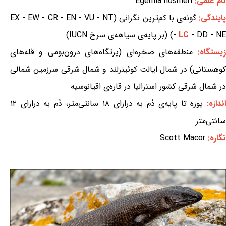
نام علمی:
Egernia hosmeri
ایندگی:
گونه‌ی با کم‌ترین نگرانی (EX - EW - CR - EN - VU - NT
- DD - NE) (بر پایه‌ی سیاهه‌ی سرخ IUCN)
LC
-
زیستگاه:
منطقه‌های صخره‌ای (پرتگاه‌های درون‌بومی و قله‌های
کوهستانی) در شمال ایالت کوئینزلند و شمال شرقی سرزمین شمالی
در شمال شرقی کشور استرالیا در قاره‌ی اقیانوسیه
ندازه:
پوزه تا پایه‌ی دُم به درازای ۱۸ سانتی‌متر، دُم به درازای ۱۲
سانتی‌متر
نگاره:
Scott Macor