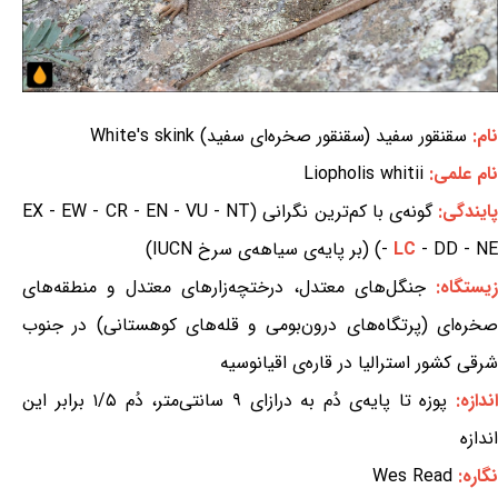
نام:
سقنقور سفید (سقنقور صخره‌ای سفید) White's skink
نام علمی:
Liopholis whitii
ایندگی:
گونه‌ی با کم‌ترین نگرانی (EX - EW - CR - EN - VU - NT
- DD - NE) (بر پایه‌ی سیاهه‌ی سرخ IUCN)
LC
-
زیستگاه:
جنگل‌های معتدل، درختچه‌زارهای معتدل و منطقه‌های
صخره‌ای (پرتگاه‌های درون‌بومی و قله‌های کوهستانی) در جنوب
شرقی کشور استرالیا در قاره‌ی اقیانوسیه
ندازه:
پوزه تا پایه‌ی دُم به درازای ۹ سانتی‌متر، دُم ۱/۵ برابر این
اندازه
نگاره:
Wes Read