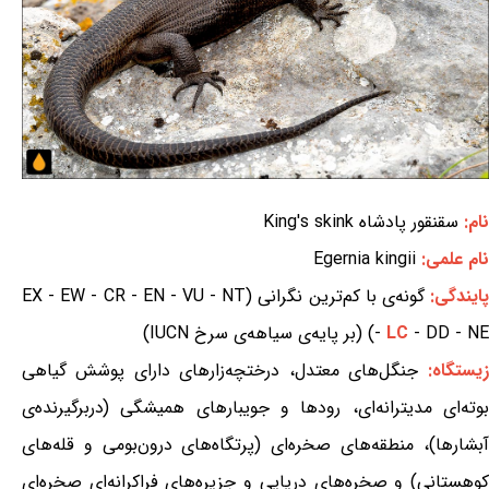
نام:
سقنقور پادشاه King's skink
نام علمی:
Egernia kingii
ایندگی:
گونه‌ی با کم‌ترین نگرانی (EX - EW - CR - EN - VU - NT
- DD - NE) (بر پایه‌ی سیاهه‌ی سرخ IUCN)
LC
-
زیستگاه:
جنگل‌های معتدل، درختچه‌زارهای دارای پوشش گیاهی
بوته‌ای مدیترانه‌ای، رودها و جویبارهای همیشگی (دربرگیرنده‌ی
آبشارها)، منطقه‌های صخره‌ای (پرتگاه‌های درون‌بومی و قله‌های
کوهستانی) و صخره‌های دریایی و جزیره‌های فراکرانه‌ای صخره‌ای