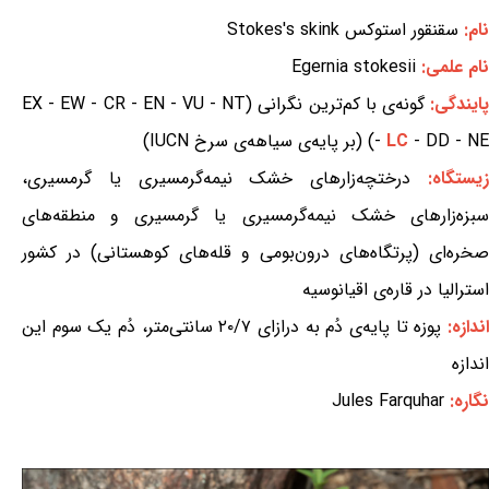
نام:
سقنقور استوکس Stokes's skink
نام علمی:
Egernia stokesii
ایندگی:
گونه‌ی با کم‌ترین نگرانی (EX - EW - CR - EN - VU - NT
- DD - NE) (بر پایه‌ی سیاهه‌ی سرخ IUCN)
LC
-
یستگاه:
درختچه‌زارهای خشک نیمه‌گرمسیری یا گرمسیری،
سبزه‌زارهای خشک نیمه‌گرمسیری یا گرمسیری و منطقه‌های
صخره‌ای (پرتگاه‌های درون‌بومی و قله‌های کوهستانی) در کشور
استرالیا در قاره‌ی اقیانوسیه
ندازه:
پوزه تا پایه‌ی دُم به درازای ۲۰/۷ سانتی‌متر، دُم یک سوم این
اندازه
نگاره:
Jules Farquhar