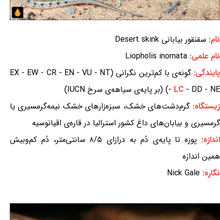
نام:
سقنقور بیابانی Desert skink
نام علمی:
Liopholis inornata
ایندگی:
گونه‌ی با کم‌ترین نگرانی (EX - EW - CR - EN - VU - NT
- DD - NE) (بر پایه‌ی سیاهه‌ی سرخ IUCN)
LC
-
زیستگاه:
گرم‌دشت‌های خشک، سبزه‌زارهای خشک نیمه‌گرمسیری یا
گرمسیری و بیابان‌های داغ کشور استرالیا در قاره‌ی اقیانوسیه
ندازه:
پوزه تا پایه‌ی دُم به درازای ۸/۵ سانتی‌متر، دُم کم‌وبیش
همین اندازه
نگاره:
Nick Gale