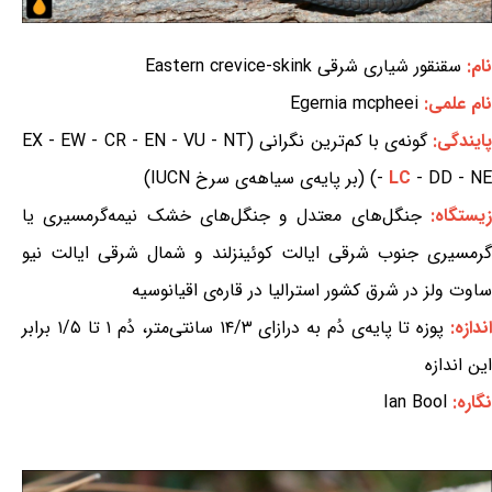
نام:
سقنقور شیاری شرقی Eastern crevice-skink
نام علمی:
Egernia mcpheei
ایندگی:
گونه‌ی با کم‌ترین نگرانی (EX - EW - CR - EN - VU - NT
- DD - NE) (بر پایه‌ی سیاهه‌ی سرخ IUCN)
LC
-
یستگاه:
جنگل‌های معتدل و جنگل‌های خشک نیمه‌گرمسیری یا
گرمسیری جنوب شرقی ایالت کوئینزلند و شمال شرقی ایالت نیو
ساوت ولز در شرق کشور استرالیا در قاره‌ی اقیانوسیه
ندازه:
پوزه تا پایه‌ی دُم به درازای ۱۴/۳ سانتی‌متر، دُم ۱ تا ۱/۵ برابر
این اندازه
نگاره:
Ian Bool