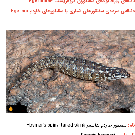
دنباله‌ی زیرخانواده‌ی سقنقوران گروه‌زیست Egerniinae
دنباله‌ی سرده‌ی سقنقورهای شیاری یا سقنقورهای خاردم Egernia
نام:
سقنقور خاردم هاسمر Hosmer's spiny-tailed skink