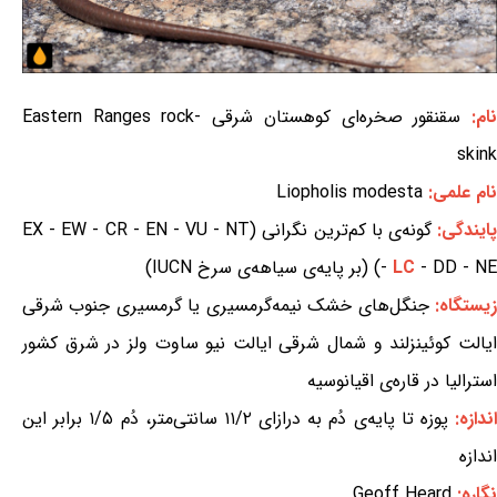
ام:
سقنقور صخره‌ای کوهستان شرقی Eastern Ranges rock-
skink
نام علمی:
Liopholis modesta
ایندگی:
گونه‌ی با کم‌ترین نگرانی (EX - EW - CR - EN - VU - NT
- DD - NE) (بر پایه‌ی سیاهه‌ی سرخ IUCN)
LC
-
یستگاه:
جنگل‌های خشک نیمه‌گرمسیری یا گرمسیری جنوب شرقی
ایالت کوئینزلند و شمال شرقی ایالت نیو ساوت ولز در شرق کشور
استرالیا در قاره‌ی اقیانوسیه
ندازه:
پوزه تا پایه‌ی دُم به درازای ۱۱/۲ سانتی‌متر، دُم ۱/۵ برابر این
اندازه
نگاره:
Geoff Heard