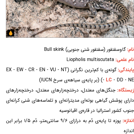
نام:
گاوسقنقور (سقنقور شنی جنوبی) Bull skink
نام علمی:
Liopholis multiscutata
ایندگی:
گونه‌ی با کم‌ترین نگرانی (EX - EW - CR - EN - VU - NT
- DD - NE) (بر پایه‌ی سیاهه‌ی سرخ IUCN)
LC
-
یستگاه:
جنگل‌های معتدل، درختچه‌زارهای معتدل، درختچه‌زارهای
دارای پوشش گیاهی بوته‌ای مدیترانه‌ای و تلماسه‌های شنی کرانه‌ای
جنوب کشور استرالیا در قاره‌ی اقیانوسیه
اندازه:
پوزه تا پایه‌ی دُم به درازای ۹/۶ سانتی‌متر، دُم ۱/۵ برابر این
اندازه