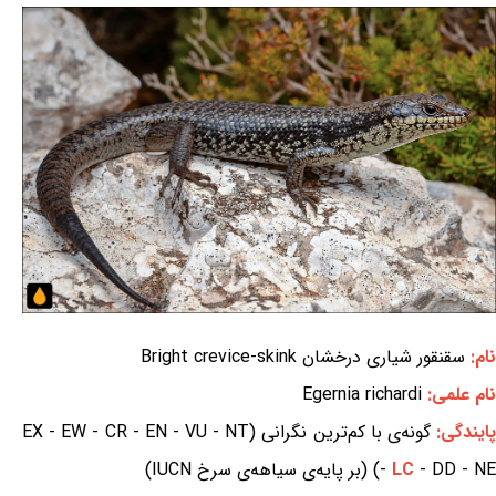
نام:
سقنقور شیاری درخشان Bright crevice-skink
نام علمی:
Egernia richardi
ایندگی:
گونه‌ی با کم‌ترین نگرانی (EX - EW - CR - EN - VU - NT
- DD - NE) (بر پایه‌ی سیاهه‌ی سرخ IUCN)
LC
-