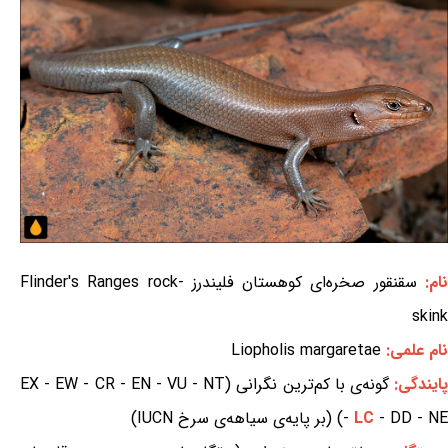
ام:
سقنقور صخره‌ای کوهستان فلیندرز Flinder's Ranges rock-
skink
نام علمی:
Liopholis margaretae
ایندگی:
گونه‌ی با کم‌ترین نگرانی (EX - EW - CR - EN - VU - NT
- DD - NE) (بر پایه‌ی سیاهه‌ی سرخ IUCN)
LC
-