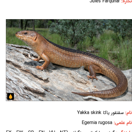
نگاره:
Jules Farquhar
نام:
سقنقور یاکا Yakka skink
نام علمی:
Egernia rugosa