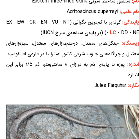
نام:
سقنقور سه‌خط شرقی Eastern three-lined skink
نام علمی:
Acritoscincus duperreyi
ایندگی:
گونه‌ی با کم‌ترین نگرانی (EX - EW - CR - EN - VU - NT
- DD - NE) (بر پایه‌ی سیاهه‌ی سرخ IUCN)
LC
-
یستگاه:
جنگل‌های معتدل، درختچه‌زارهای معتدل، سبزه‌زارهای
معتدل و چراگاه‌های جنوب شرقی کشور استرالیا در قاره‌ی اقیانوسیه
اندازه:
پوزه تا پایه‌ی دُم به درازای ۸ سانتی‌متر، دُم ۱/۵ برابر این
اندازه
نگاره:
Jules Farquhar