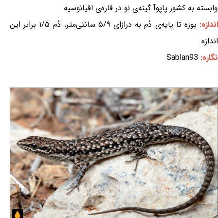
وابسته به کشور پاپوآ گینه‌ی نو در قاره‌ی اقیانوسیه
ندازه:
پوزه تا پایه‌ی دُم به درازای ۵/۹ سانتی‌متر، دُم ۱/۵ برابر این
اندازه
نگاره:
Sablan93