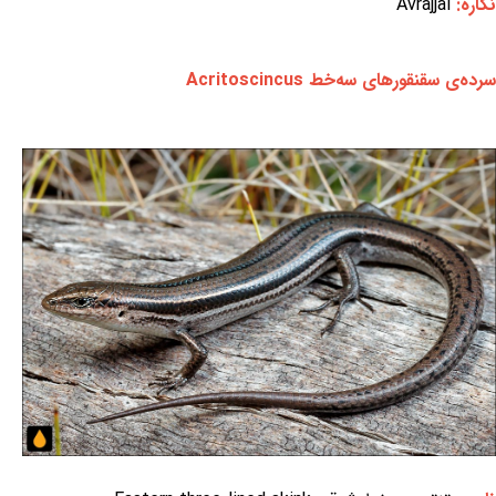
نگاره:
Avrajjal
سرده‌ی سقنقورهای سه‌خط Acritoscincus