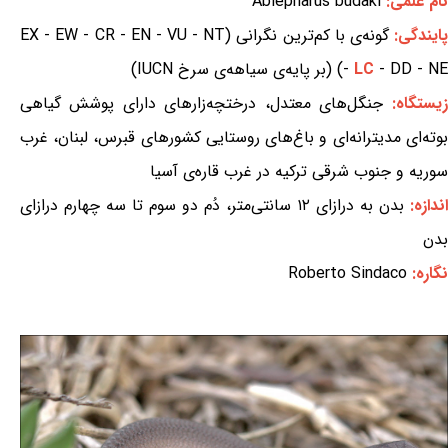
نام علمی:
Ablepharus budaki
ایندگی:
گونه‌ی با کم‌ترین نگرانی (EX - EW - CR - EN - VU - NT
- DD - NE) (بر پایه‌ی سیاهه‌ی سرخ IUCN)
LC
-
زیستگاه:
جنگل‌های معتدل، درختچه‌زارهای دارای پوشش گیاهی
بوته‌ای مدیترانه‌ای و باغ‌های روستایی کشورهای قبرس، لبنان، غرب
سوریه و جنوب شرقی ترکیه در غرب قاره‌ی آسیا
اندازه:
بدن به درازای ۱۲ سانتی‌متر، دُم دو سوم تا سه چهارم درازای
بدن
نگاره:
Roberto Sindaco