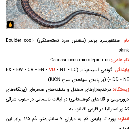
ام:
سقنقورسرد بولدر (سقنقور سرد تخته‌سنگی) Boulder cool-
skink
نام علمی:
Carinascincus microlepidotus
ایندگی:
گونه‌ی آسیب‌پذیر (EX - EW - CR - EN -
- NT - LC
VU
- DD - NE) (بر پایه‌ی سیاهه‌ی سرخ IUCN)
زیستگاه:
درختچه‌زارهای معتدل و منطقه‌های صخره‌ای (پرتگاه‌های
درون‌بومی و قله‌های کوهستانی) در ایالت تاسمانی در جنوب شرقی
کشور استرالیا در قاره‌ی اقیانوسیه
اندازه:
پوزه تا پایه‌ی دُم به درازای ۷ سانتی‌متر، دُم ۱/۵ برابر این
اندازه