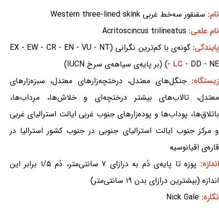
نام:
سقنقور سه‌خط غربی Western three-lined skink
نام علمی:
Acritoscincus trilineatus
ایندگی:
گونه‌ی با کم‌ترین نگرانی (EX - EW - CR - EN - VU - NT
- DD - NE) (بر پایه‌ی سیاهه‌ی سرخ IUCN)
LC
-
یستگاه:
جنگل‌های معتدل، درختچه‌زارهای معتدل، سبزه‌زارهای
معتدل، تالاب‌های بیشتر درختچه‌ای و خلاش‌ها، مرداب‌ها،
باتلاق‌ها، پوداب‌ها و پوده‌زارهای جنوب غربی ایالت استرالیای غربی
و مرکز جنوب ایالت استرالیای جنوبی در جنوب کشور استرالیا در
قاره‌ی اقیانوسیه
اندازه:
پوزه تا پایه‌ی دُم به درازای ۷ سانتی‌متر، دُم ۱/۵ برابر این
اندازه (بیشترین درازای بدن ۱۹ سانتی‌متر)
نگاره:
Nick Gale