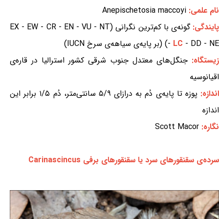
نام علمی:
Anepischetosia maccoyi
ایندگی:
گونه‌ی با کم‌ترین نگرانی (EX - EW - CR - EN - VU - NT
- DD - NE) (بر پایه‌ی سیاهه‌ی سرخ IUCN)
LC
-
زیستگاه:
جنگل‌های معتدل جنوب شرقی کشور استرالیا در قاره‌ی
اقیانوسیه
ندازه:
پوزه تا پایه‌ی دُم به درازای ۵/۹ سانتی‌متر، دُم ۱/۵ برابر این
اندازه
نگاره:
Scott Macor
سرده‌ی سقنقورهای سرد یا سقنقورهای برفی Carinascincus