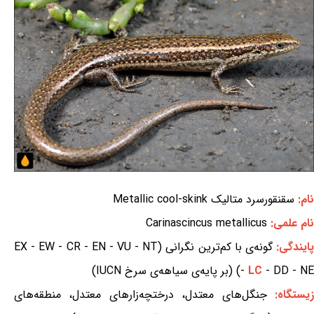
نام:
سقنقورسرد متالیک Metallic cool-skink
نام علمی:
Carinascincus metallicus
ایندگی:
گونه‌ی با کم‌ترین نگرانی (EX - EW - CR - EN - VU - NT
- DD - NE) (بر پایه‌ی سیاهه‌ی سرخ IUCN)
LC
-
یستگاه:
جنگل‌های معتدل، درختچه‌زارهای معتدل، منطقه‌های