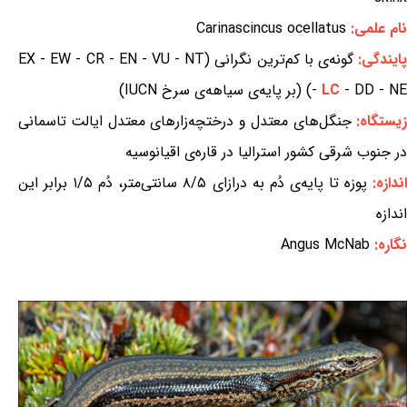
نام علمی:
Carinascincus ocellatus
ایندگی:
گونه‌ی با کم‌ترین نگرانی (EX - EW - CR - EN - VU - NT
- DD - NE) (بر پایه‌ی سیاهه‌ی سرخ IUCN)
LC
-
یستگاه:
جنگل‌های معتدل و درختچه‌زارهای معتدل ایالت تاسمانی
در جنوب شرقی کشور استرالیا در قاره‌ی اقیانوسیه
ندازه:
پوزه تا پایه‌ی دُم به درازای ۸/۵ سانتی‌متر، دُم ۱/۵ برابر این
اندازه
نگاره:
Angus McNab