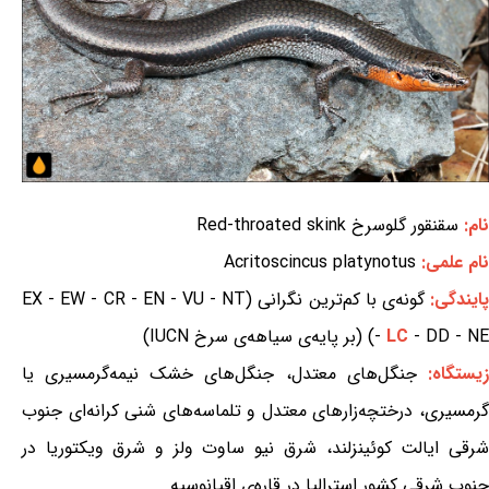
نام:
سقنقور گلوسرخ Red-throated skink
نام علمی:
Acritoscincus platynotus
ایندگی:
گونه‌ی با کم‌ترین نگرانی (EX - EW - CR - EN - VU - NT
- DD - NE) (بر پایه‌ی سیاهه‌ی سرخ IUCN)
LC
-
یستگاه:
جنگل‌های معتدل، جنگل‌های خشک نیمه‌گرمسیری یا
گرمسیری، درختچه‌زارهای معتدل و تلماسه‌های شنی کرانه‌ای جنوب
شرقی ایالت کوئینزلند، شرق نیو ساوت ولز و شرق ویکتوریا در
جنوب شرقی کشور استرالیا در قاره‌ی اقیانوسیه