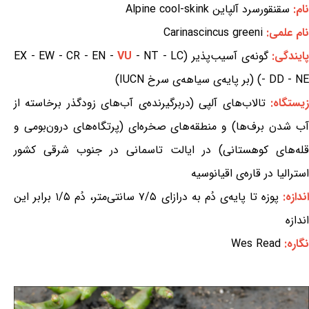
نام:
سقنقورسرد آلپاین Alpine cool-skink
نام علمی:
Carinascincus greeni
ایندگی:
گونه‌ی آسیب‌پذیر (EX - EW - CR - EN -
- NT - LC
VU
- DD - NE) (بر پایه‌ی سیاهه‌ی سرخ IUCN)
یستگاه:
تالاب‌های آلپی (دربرگیرنده‌ی آب‌های زودگذر برخاسته از
آب شدن برف‌ها) و منطقه‌های صخره‌ای (پرتگاه‌های درون‌بومی و
قله‌های کوهستانی) در ایالت تاسمانی در جنوب شرقی کشور
استرالیا در قاره‌ی اقیانوسیه
ندازه:
پوزه تا پایه‌ی دُم به درازای ۷/۵ سانتی‌متر، دُم ۱/۵ برابر این
اندازه
نگاره:
Wes Read