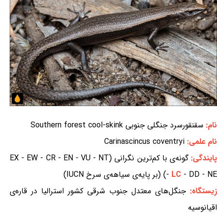
نام:
سقنقورسرد جنگلی جنوبی Southern forest cool-skink
نام علمی:
Carinascincus coventryi
ایندگی:
گونه‌ی با کم‌ترین نگرانی (EX - EW - CR - EN - VU - NT
- DD - NE) (بر پایه‌ی سیاهه‌ی سرخ IUCN)
LC
-
زیستگاه:
جنگل‌های معتدل جنوب شرقی کشور استرالیا در قاره‌ی
اقیانوسیه