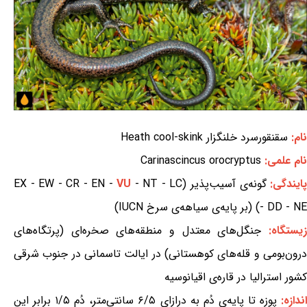
نام:
سقنقورسرد خلنگزار Heath cool-skink
نام علمی:
Carinascincus orocryptus
ایندگی:
گونه‌ی آسیب‌پذیر (EX - EW - CR - EN -
- NT - LC
VU
- DD - NE) (بر پایه‌ی سیاهه‌ی سرخ IUCN)
یستگاه:
جنگل‌های معتدل و منطقه‌های صخره‌ای (پرتگاه‌های
درون‌بومی و قله‌های کوهستانی) در ایالت تاسمانی در جنوب شرقی
کشور استرالیا در قاره‌ی اقیانوسیه
ندازه:
پوزه تا پایه‌ی دُم به درازای ۶/۵ سانتی‌متر، دُم ۱/۵ برابر این