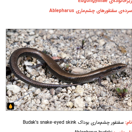
زیرخانواده‌ی Eugongylinae
سرده‌ی سقنقورهای چشم‌ماری Ablepharus
نام:
سقنقور چشم‌ماری بوداک Budak's snake-eyed skink