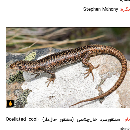
نگاره:
Stephen Mahony
نام:
سقنقورسرد خال‌چشمی (سقنقور خال‌دار) Ocellated cool-
skink