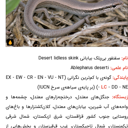
نام:
سقنقور بی‌پلک بیابانی Desert lidless skink
نام علمی:
Ablepharus deserti
ایندگی:
گونه‌ی با کم‌ترین نگرانی (EX - EW - CR - EN - VU - NT
- DD - NE) (بر پایه‌ی سیاهه‌ی سرخ IUCN)
LC
-
زیستگاه:
جنگل‌های معتدل، درختچه‌زارهای معتدل، چشمه‌ها و
واحه‌های آب شیرین، بیابان‌های معتدل، کلان‌کشتزارها و باغ‌های
روستایی جنوب کشور قزاقستان، شرق ازبکستان، شمال شرقی
ترکمنستان، شمال تاجیکستان، غرب قرقیزستان و بخش‌هایی از