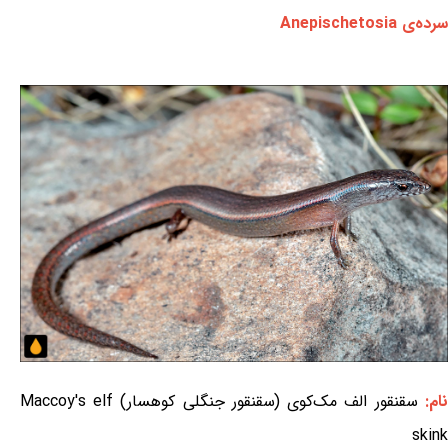
سرده‌ی Anepischetosia
نام:
سقنقور الف مک‌کوی (سقنقور جنگلی کوهسار) Maccoy's elf
skink