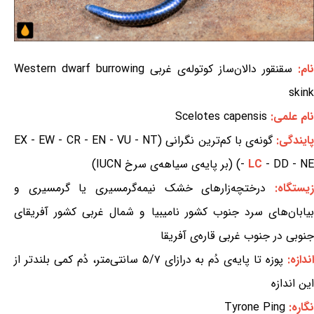
نام:
سقنقور دالان‌ساز کوتوله‌ی غربی Western dwarf burrowing
skink
نام علمی:
Scelotes capensis
ایندگی:
گونه‌ی با کم‌ترین نگرانی (EX - EW - CR - EN - VU - NT
- DD - NE) (بر پایه‌ی سیاهه‌ی سرخ IUCN)
LC
-
یستگاه:
درختچه‌زارهای خشک نیمه‌گرمسیری یا گرمسیری و
بیابان‌های سرد جنوب کشور نامیبیا و شمال غربی کشور آفریقای
جنوبی در جنوب غربی قاره‌ی آفریقا
ندازه:
پوزه تا پایه‌ی دُم به درازای ۵/۷ سانتی‌متر، دُم کمی بلندتر از
این اندازه
نگاره:
Tyrone Ping