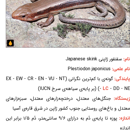
نام:
سقنقور ژاپنی Japanese skink
نام علمی:
Plestiodon japonicus
ایندگی:
گونه‌ی با کم‌ترین نگرانی (EX - EW - CR - EN - VU - NT
- DD - NE) (بر پایه‌ی سیاهه‌ی سرخ IUCN)
LC
-
یستگاه:
جنگل‌های معتدل، درختچه‌زارهای معتدل، سبزه‌زارهای
معتدل و باغ‌های روستایی جنوب کشور ژاپن در شرق قاره‌ی آسیا
اندازه:
پوزه تا پایه‌ی دُم به درازای ۹/۶ سانتی‌متر، دُم ۱/۵ برابر این
اندازه