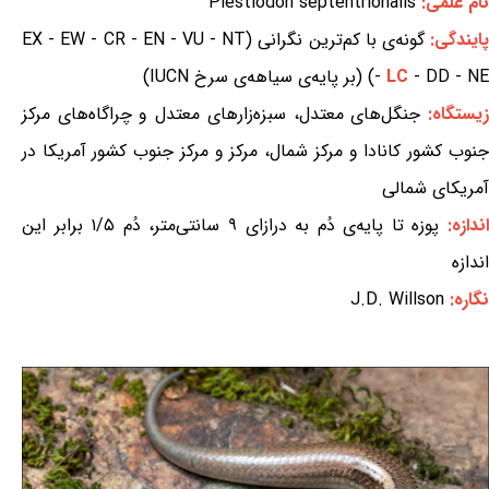
نام علمی:
Plestiodon septentrionalis
ایندگی:
گونه‌ی با کم‌ترین نگرانی (EX - EW - CR - EN - VU - NT
- DD - NE) (بر پایه‌ی سیاهه‌ی سرخ IUCN)
LC
-
یستگاه:
جنگل‌های معتدل، سبزه‌زارهای معتدل و چراگاه‌های مرکز
جنوب کشور کانادا و مرکز شمال، مرکز و مرکز جنوب کشور آمریکا در
آمریکای شمالی
ندازه:
پوزه تا پایه‌ی دُم به درازای ۹ سانتی‌متر، دُم ۱/۵ برابر این
اندازه
نگاره:
J.D. Willson