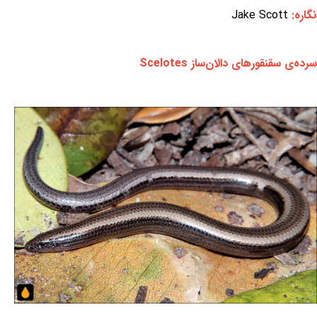
نگاره:
Jake Scott
سرده‌ی سقنقورهای دالان‌ساز Scelotes