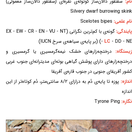
ام:
سقنقور دالان‌ساز کوتوله‌ی نقره‌ای (سقنقور دالان‌ساز معمولی)
Silvery dwarf burrowing skink
نام علمی:
Scelotes bipes
ایندگی:
گونه‌ی با کم‌ترین نگرانی (EX - EW - CR - EN - VU - NT
- DD - NE) (بر پایه‌ی سیاهه‌ی سرخ IUCN)
LC
-
یستگاه:
درختچه‌زارهای خشک نیمه‌گرمسیری یا گرمسیری و
درختچه‌زارهای دارای پوشش گیاهی بوته‌ای مدیترانه‌ای جنوب غربی
کشور آفریقای جنوبی در جنوب قاره‌ی آفریقا
ندازه:
پوزه تا پایه‌ی دُم به درازای ۸/۲ سانتی‌متر، دُم کوتاه‌تر از این
اندازه
نگاره:
Tyrone Ping