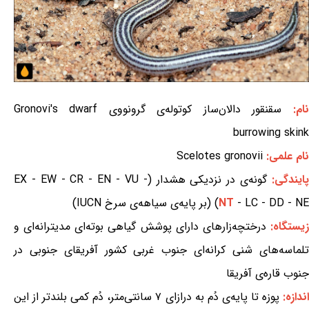
نام:
سقنقور دالان‌ساز کوتوله‌ی گرونووی Gronovi's dwarf
burrowing skink
نام علمی:
Scelotes gronovii
ایندگی:
گونه‌ی در نزدیکی هشدار (EX - EW - CR - EN - VU -
- LC - DD - NE) (بر پایه‌ی سیاهه‌ی سرخ IUCN)
NT
یستگاه:
درختچه‌زارهای دارای پوشش گیاهی بوته‌ای مدیترانه‌ای و
تلماسه‌های شنی کرانه‌ای جنوب غربی کشور آفریقای جنوبی در
جنوب قاره‌ی آفریقا
ندازه:
پوزه تا پایه‌ی دُم به درازای ۷ سانتی‌متر، دُم کمی بلندتر از این