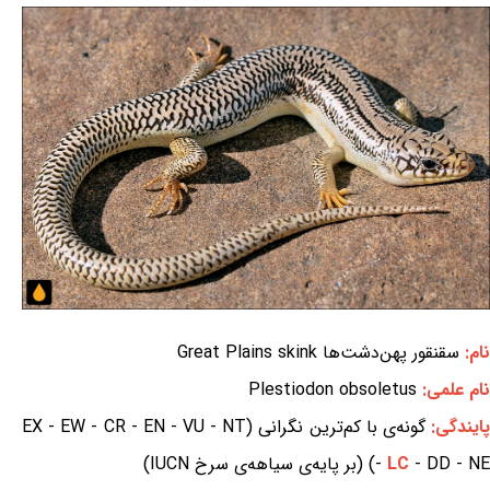
نام:
سقنقور پهن‌دشت‌ها Great Plains skink
نام علمی:
Plestiodon obsoletus
ایندگی:
گونه‌ی با کم‌ترین نگرانی (EX - EW - CR - EN - VU - NT
- DD - NE) (بر پایه‌ی سیاهه‌ی سرخ IUCN)
LC
-