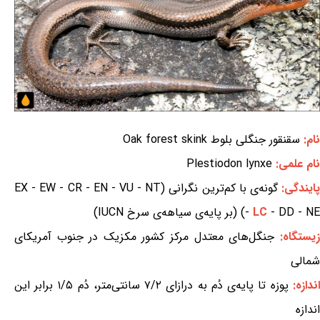
نام:
سقنقور جنگلی بلوط Oak forest skink
نام علمی:
Plestiodon lynxe
ایندگی:
گونه‌ی با کم‌ترین نگرانی (EX - EW - CR - EN - VU - NT
- DD - NE) (بر پایه‌ی سیاهه‌ی سرخ IUCN)
LC
-
زیستگاه:
جنگل‌های معتدل مرکز کشور مکزیک در جنوب آمریکای
شمالی
اندازه:
پوزه تا پایه‌ی دُم به درازای ۷/۲ سانتی‌متر، دُم ۱/۵ برابر این
اندازه