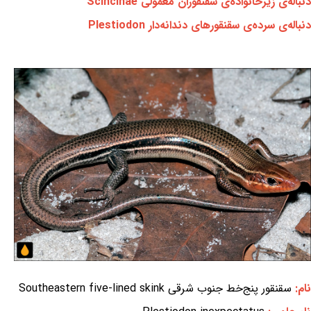
دنباله‌ی زیرخانواده‌ی سقنقوران معمولی Scincinae
دنباله‌ی سرده‌ی سقنقورهای دندانه‌دار Plestiodon
نام:
سقنقور پنج‌خط جنوب شرقی Southeastern five-lined skink