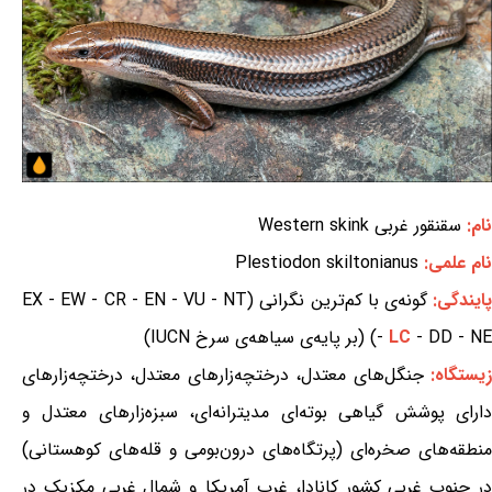
نام:
سقنقور غربی Western skink
نام علمی:
Plestiodon skiltonianus
ایندگی:
گونه‌ی با کم‌ترین نگرانی (EX - EW - CR - EN - VU - NT
- DD - NE) (بر پایه‌ی سیاهه‌ی سرخ IUCN)
LC
-
یستگاه:
جنگل‌های معتدل، درختچه‌زارهای معتدل، درختچه‌زارهای
دارای پوشش گیاهی بوته‌ای مدیترانه‌ای، سبزه‌زارهای معتدل و
منطقه‌های صخره‌ای (پرتگاه‌های درون‌بومی و قله‌های کوهستانی)
در جنوب غربی کشور کانادا، غرب آمریکا و شمال غربی مکزیک در