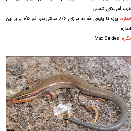
غرب آمریکای شمالی
ندازه:
پوزه تا پایه‌ی دُم به درازای ۸/۶ سانتی‌متر، دُم ۱/۵ برابر این
اندازه
نگاره:
Max Seldes