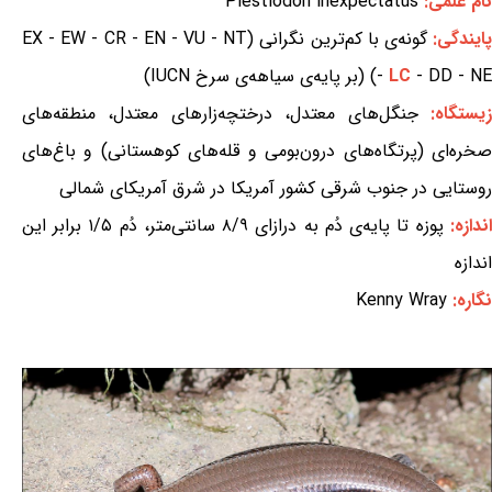
نام علمی:
Plestiodon inexpectatus
ایندگی:
گونه‌ی با کم‌ترین نگرانی (EX - EW - CR - EN - VU - NT
- DD - NE) (بر پایه‌ی سیاهه‌ی سرخ IUCN)
LC
-
یستگاه:
جنگل‌های معتدل، درختچه‌زارهای معتدل، منطقه‌های
صخره‌ای (پرتگاه‌های درون‌بومی و قله‌های کوهستانی) و باغ‌های
روستایی در جنوب شرقی کشور آمریکا در شرق آمریکای شمالی
اندازه:
پوزه تا پایه‌ی دُم به درازای ۸/۹ سانتی‌متر، دُم ۱/۵ برابر این
اندازه
نگاره:
Kenny Wray