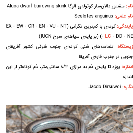
نام:
سقنقور دالان‌ساز کوتوله‌ی آلوگا Algoa dwarf burrowing skink
نام علمی:
Scelotes anguinus
ایندگی:
گونه‌ی با کم‌ترین نگرانی (EX - EW - CR - EN - VU - NT
- DD - NE) (بر پایه‌ی سیاهه‌ی سرخ IUCN)
LC
-
زیستگاه:
تلماسه‌های شنی کرانه‌ای جنوب شرقی کشور آفریقای
جنوبی در جنوب قاره‌ی آفریقا
ندازه:
پوزه تا پایه‌ی دُم به درازای ۸/۳ سانتی‌متر، دُم کوتاه‌تر از این
اندازه
نگاره:
Jacob Dirsuwei