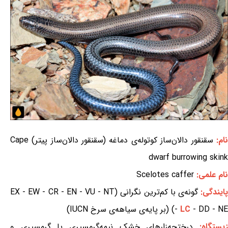
نام:
سقنقور دالان‌ساز کوتوله‌ی دماغه (سقنقور دالان‌ساز پیتر) Cape
dwarf burrowing skink
نام علمی:
Scelotes caffer
ایندگی:
گونه‌ی با کم‌ترین نگرانی (EX - EW - CR - EN - VU - NT
- DD - NE) (بر پایه‌ی سیاهه‌ی سرخ IUCN)
LC
-
یستگاه:
درختچه‌زارهای خشک نیمه‌گرمسیری یا گرمسیری و