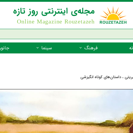
مجله‌ی اینترنتی روز تازه
Online Magazine Rouzetazeh
ه
فرهنگ
سینما
جانور
داستان
بازیگران فیلم
جانوران مهره
نام‌نامه
بهترین فیلم‌ها
جانوران مهر
ریتی
،
داستان‌های کوتاه انگیزشی
میراث جهانی یونسکو
جانوران مهر
ضرب المثل
جانوران مهر
شعر فارسی
جانوران مه
زندگینامه‌ی بزرگان
جانوران مهر
گفتاورد