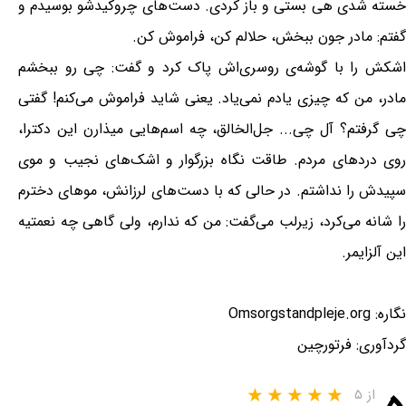
خسته شدی هی بستی و باز کردی. دست‌های چروکیدشو بوسیدم و
گفتم: مادر جون ببخش، حلالم کن، فراموش کن.
اشکش را با گوشه‌ی روسری‌اش پاک کرد و گفت: چی رو ببخشم
مادر، من که چیزی یادم نمی‌یاد. یعنی شاید فراموش می‌کنم! گفتی
چی گرفتم؟ آل چی... جل‌الخالق، چه اسم‌هایی میذارن این دکترا،
روی دردهای مردم. طاقت نگاه بزرگوار و اشک‌های نجیب و موی
سپیدش را نداشتم. در حالی که با دست‌های لرزانش، موهای دخترم
را شانه می‌کرد، زیرلب می‌گفت: من که ندارم، ولی گاهی چه نعمتیه
این آلزایمر.
نگاره: Omsorgstandpleje.org
گردآوری: فرتورچین
از ۵