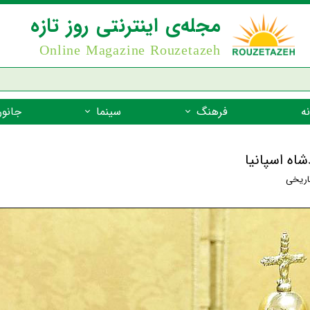
مجله‌ی اینترنتی روز تازه
Online Magazine Rouzetazeh
ه
فرهنگ
سینما
جانور
داستان
بازیگران فیلم
جانوران مهره
اه اسپانیا
نام‌نامه
بهترین فیلم‌ها
جانوران مهر
تاریخی
میراث جهانی یونسکو
جانوران مهر
ضرب المثل
جانوران مهر
شعر فارسی
جانوران مه
زندگینامه‌ی بزرگان
جانوران مهر
گفتاورد