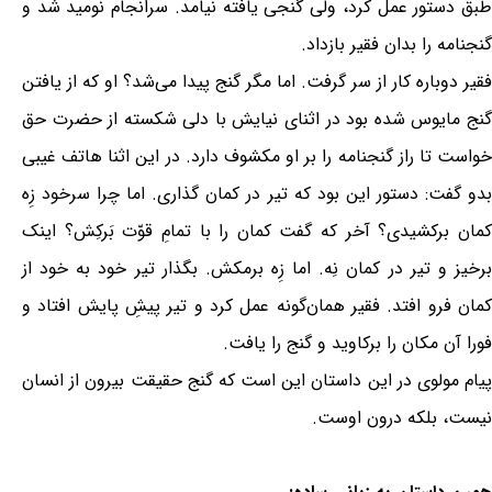
طبق دستور عمل کرد، ولی گنجی یافته نیامد. سرانجام نومید شد و
گنجنامه را بدان فقیر بازداد.
فقیر دوباره کار از سر گرفت. اما مگر گنج پیدا می‌شد؟ او که از یافتن
گنج مایوس شده بود در اثنای نیایش با دلی شکسته از حضرت حق
خواست تا راز گنجنامه را بر او مکشوف دارد. در این اثنا هاتف غیبی
بدو گفت: دستور این بود که تیر در کمان گذاری. اما چرا سرخود زِه
کمان برکشیدی؟ آخر که گفت کمان را با تمامِ قوّت بَرکِش؟ اینک
برخیز و تیر در کمان نِه. اما زِه برمکش. بگذار تیر خود به خود از
کمان فرو افتد. فقیر همان‌گونه عمل کرد و تیر پیشِ پایش افتاد و
فورا آن مکان را برکاوید و گنج را یافت.
پیام مولوی در این داستان این است که گنج حقیقت بیرون از انسان
نیست، بلکه درون اوست.